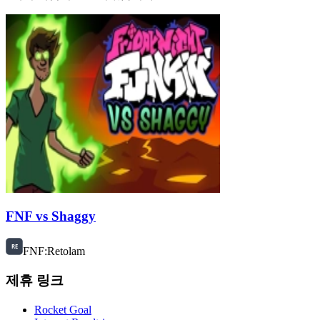
FNF vs Shaggy
FNF:Retolam
제휴 링크
Rocket Goal