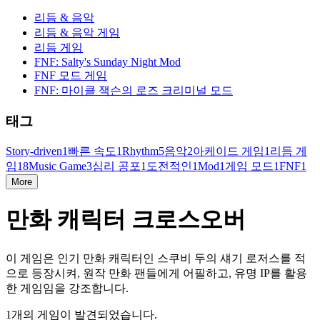
리듬 & 음악
리듬 & 음악 게임
리듬 게임
FNF: Salty's Sunday Night Mod
FNF 모드 게임
FNF: 마이클 잭슨의 로즈 크리미널 모드
태그
Story-driven
1
빠른 속도
1
Rhythm
5
음악
2
아케이드 게임
1
리듬 게
임
18
Music Game
3
심리 공포
1
도전적인
1
Mod
1
게임 모드
1
FNF
1
More
만화 캐릭터 크로스오버
이 게임은 인기 만화 캐릭터인 스쿠비 두의 섀기 로저스를 적
으로 등장시켜, 원작 만화 팬들에게 어필하고, 유명 IP를 활용
한 게임임을 강조합니다.
1개의 게임이 발견되었습니다.