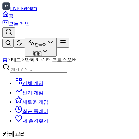
FNF:Retolam
홈
모든 게임
한국어
🇰🇷
홈
태그
만화 캐릭터 크로스오버
전체 게임
인기 게임
새로운 게임
최근 플레이
내 즐겨찾기
카테고리