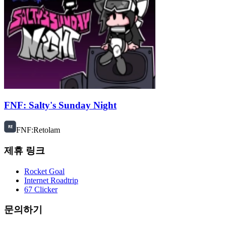
FNF: Salty's Sunday Night
FNF:Retolam
제휴 링크
Rocket Goal
Internet Roadtrip
67 Clicker
문의하기