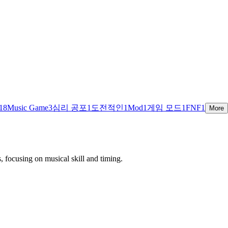
18
Music Game
3
심리 공포
1
도전적인
1
Mod
1
게임 모드
1
FNF
1
More
, focusing on musical skill and timing.