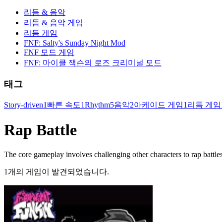
리듬 & 음악
리듬 & 음악 게임
리듬 게임
FNF: Salty's Sunday Night Mod
FNF 모드 게임
FNF: 마이클 잭슨의 로즈 크리미널 모드
태그
Story-driven
1
빠른 속도
1
Rhythm
5
음악
2
아케이드 게임
1
리듬 게임
Rap Battle
The core gameplay involves challenging other characters to rap battles
1개의 게임이 발견되었습니다.