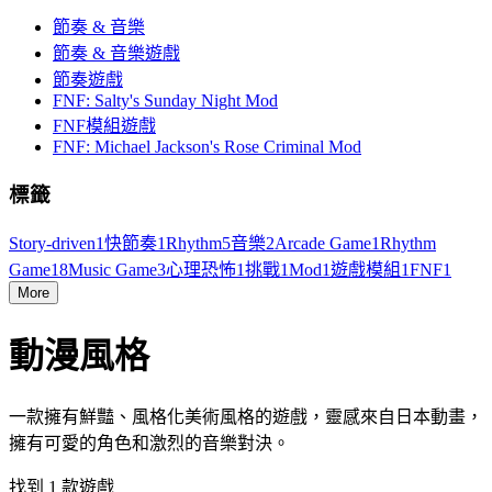
節奏 & 音樂
節奏 & 音樂遊戲
節奏遊戲
FNF: Salty's Sunday Night Mod
FNF模組遊戲
FNF: Michael Jackson's Rose Criminal Mod
標籤
Story-driven
1
快節奏
1
Rhythm
5
音樂
2
Arcade Game
1
Rhythm
Game
18
Music Game
3
心理恐怖
1
挑戰
1
Mod
1
遊戲模組
1
FNF
1
More
動漫風格
一款擁有鮮豔、風格化美術風格的遊戲，靈感來自日本動畫，
擁有可愛的角色和激烈的音樂對決。
找到 1 款遊戲