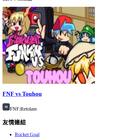
FNF vs Touhou
FNF:Retolam
友情連結
Rocket Goal