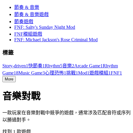
節奏 & 音樂
節奏 & 音樂遊戲
節奏遊戲
FNF: Salty's Sunday Night Mod
FNF模組遊戲
FNF: Michael Jackson's Rose Criminal Mod
標籤
Story-driven
1
快節奏
1
Rhythm
5
音樂
2
Arcade Game
1
Rhythm
Game
18
Music Game
3
心理恐怖
1
挑戰
1
Mod
1
遊戲模組
1
FNF
1
More
音樂對戰
一款玩家在音樂對戰中競爭的遊戲，通常涉及匹配音符或序列
以勝過對手。
找到 1 款遊戲