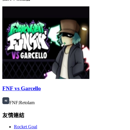
FNF vs Garcello
FNF:Retolam
友情連結
Rocket Goal