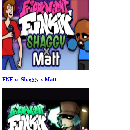
FNF vs Shaggy x Matt