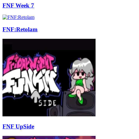
FNF Week 7
FNF:Retolam
FNF UpSide