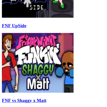
FNF UpSide
FNF vs Shaggy x Matt