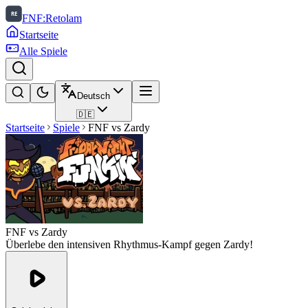
FNF:Retolam
Startseite
Alle Spiele
Deutsch
🇩🇪
Startseite
Spiele
FNF vs Zardy
FNF vs Zardy
Überlebe den intensiven Rhythmus-Kampf gegen Zardy!