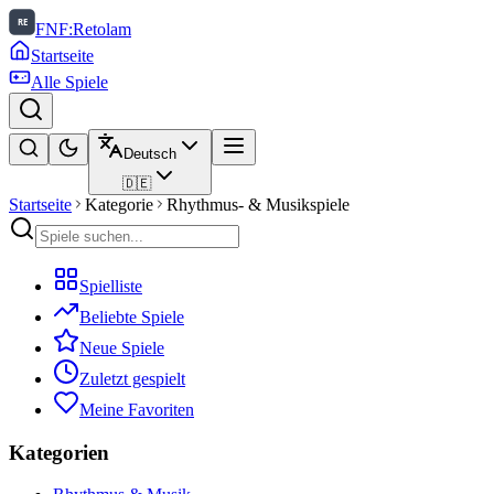
FNF:Retolam
Startseite
Alle Spiele
Deutsch
🇩🇪
Startseite
Kategorie
Rhythmus- & Musikspiele
Spielliste
Beliebte Spiele
Neue Spiele
Zuletzt gespielt
Meine Favoriten
Kategorien