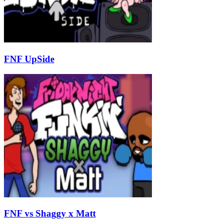
FNF UpSide
FNF vs Shaggy x Matt