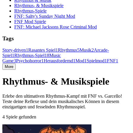
Rhythmus & Musik
Rhythmus- & Musikspiele
Rhythmus-Spiele
FNF: Salty's Sunday Night Mod
FNF Mod Spiele
FNF: Michael Jacksons Rose Criminal Mod
Tags
Story-driven
1
Rasantes Spiel
1
Rhythmus
5
Musik
2
Arcade-
Spiel
1
Rhythmus-Spiel
18
Music
Game
3
Psychohorror
1
Herausfordernd
1
Mod
1
Spielmod
1
FNF
1
More
Rhythmus- & Musikspiele
Erlebe den ultimativen Rhythmus-Kampf mit FNF vs. Garcello!
Teste deine Reflexe und dein musikalisches Können in diesem
einzigartigen und fesselnden Rhythmusspiel.
4 Spiele gefunden