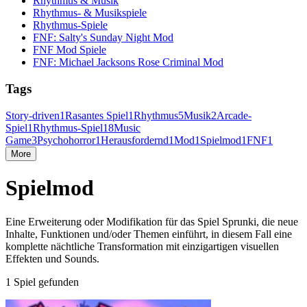
Rhythmus & Musik
Rhythmus- & Musikspiele
Rhythmus-Spiele
FNF: Salty's Sunday Night Mod
FNF Mod Spiele
FNF: Michael Jacksons Rose Criminal Mod
Tags
Story-driven
1
Rasantes Spiel
1
Rhythmus
5
Musik
2
Arcade-
Spiel
1
Rhythmus-Spiel
18
Music
Game
3
Psychohorror
1
Herausfordernd
1
Mod
1
Spielmod
1
FNF
1
More
Spielmod
Eine Erweiterung oder Modifikation für das Spiel Sprunki, die neue
Inhalte, Funktionen und/oder Themen einführt, in diesem Fall eine
komplette nächtliche Transformation mit einzigartigen visuellen
Effekten und Sounds.
1 Spiel gefunden