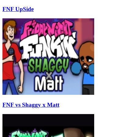
FNF UpSide
FNF vs Shaggy x Matt