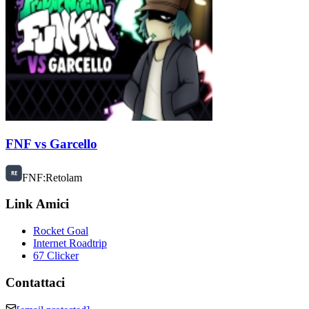
FNF vs Garcello
FNF:Retolam
Link Amici
Rocket Goal
Internet Roadtrip
67 Clicker
Contattaci