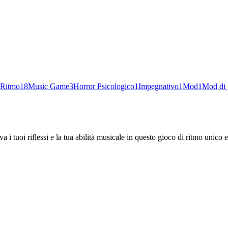
 Ritmo
18
Music Game
3
Horror Psicologico
1
Impegnativo
1
Mod
1
Mod di 
a i tuoi riflessi e la tua abilità musicale in questo gioco di ritmo unico e