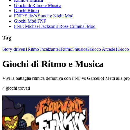
Ritmo e Musica
Giochi di Ritmo e Musica
Giochi Ritmo
FNF: Salty's Sunday Night Mod
Giochi Mod FNF
FNF: Michael Jackson's Rose Criminal Mod
Tag
Story-driven
1
Ritmo Incalzante
1
Ritmo
5
musica
2
Gioco Arcade
1
Gioco
Giochi di Ritmo e Musica
Vivi la battaglia ritmica definitiva con FNF vs Garcello! Metti alla prov
4 giochi trovati