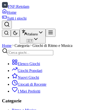
FNF:Retolam
Home
Tutti i giochi
Italiano
🇮🇹
Home
Categoria
Giochi di Ritmo e Musica
Elenco Giochi
Giochi Popolari
Nuovi Giochi
Giocati di Recente
I Miei Preferiti
Categorie