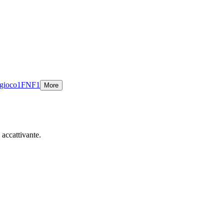
gioco
1
FNF
1
More
 accattivante.