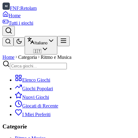
FNF:Retolam
Home
Tutti i giochi
Italiano
🇮🇹
Home
Categoria
Ritmo e Musica
Elenco Giochi
Giochi Popolari
Nuovi Giochi
Giocati di Recente
I Miei Preferiti
Categorie