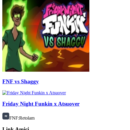
FNF vs Shaggy
Friday Night Funkin x Atsuover
FNF:Retolam
Link Amici