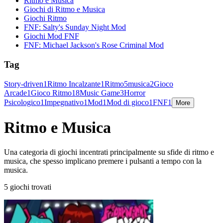
Ritmo e Musica
Giochi di Ritmo e Musica
Giochi Ritmo
FNF: Salty's Sunday Night Mod
Giochi Mod FNF
FNF: Michael Jackson's Rose Criminal Mod
Tag
Story-driven
1
Ritmo Incalzante
1
Ritmo
5
musica
2
Gioco
Arcade
1
Gioco Ritmo
18
Music Game
3
Horror
Psicologico
1
Impegnativo
1
Mod
1
Mod di gioco
1
FNF
1
More
Ritmo e Musica
Una categoria di giochi incentrati principalmente su sfide di ritmo e
musica, che spesso implicano premere i pulsanti a tempo con la
musica.
5 giochi trovati