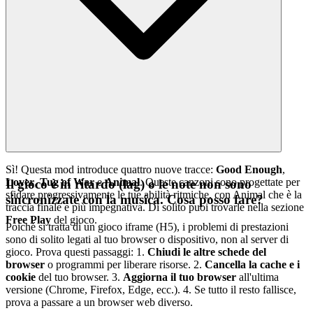
Sì! Questa mod introduce quattro nuove tracce:
Good Enough
,
Lover
,
Tug of War
e
Animal
. Queste canzoni sono progettate per
Il gioco è in ritardo (lag) o le note non sono
sfidare progressivamente le tue abilità ritmiche, con Animal che è la
sincronizzate con la musica. Cosa posso fare?
traccia finale e più impegnativa. Di solito puoi trovarle nella sezione
Free Play
del gioco.
Poiché si tratta di un gioco iframe (H5), i problemi di prestazioni
sono di solito legati al tuo browser o dispositivo, non al server di
gioco. Prova questi passaggi: 1.
Chiudi le altre schede del
browser
o programmi per liberare risorse. 2.
Cancella la cache e i
cookie
del tuo browser. 3.
Aggiorna il tuo browser
all'ultima
versione (Chrome, Firefox, Edge, ecc.). 4. Se tutto il resto fallisce,
prova a passare a un browser web diverso.