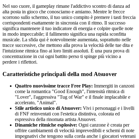
Nel suo cuore, il gameplay rimane l'addictivo scontro di danza ad
alta posta in gioco che conosciamo e amiamo. Mentre le frecce
scorrono sullo schermo, il tuo unico compito è premere i tasti freccia
corrispondenti esattamente in sincronia con il ritmo. Il successo
significa mantenere il tuo indicatore di energia e colpire quelle note
in modo impeccabile; il fallimento significa una rapida sconfitta
musicale. La sfida qui è notevolmente aumentata, soprattutto nelle
tracce successive, che mettono alla prova la velocità delle tue dita e
l'intuizione ritmica fino ai loro limiti assoluti. È una pura prova di
concentrazione in cui ogni battito perso ti spinge più vicino a
perdere i riflettori.
Caratteristiche principali della mod Atsuover
Quattro nuovissime tracce Free Play:
Immergiti in canzoni
come la romantica "Good Enough", l'intensità ritmica di
"Lover", l'aggressiva "Tug of War" e il finale implacabile e
accelerato, "Animal".
Stile artistico unico di Atsuover:
Vivi i personaggi e i livelli
di FNF reinventati con l'estetica distintiva, colorata ed
espressiva della rinomata artista Atsuover.
Dinamiche ritmiche esplosive:
Ogni canzone è creata per
offrire cambiamenti di velocità imprevedibili e schemi di note
impegnativi che tengono sulla corda anche i giocatori veterani