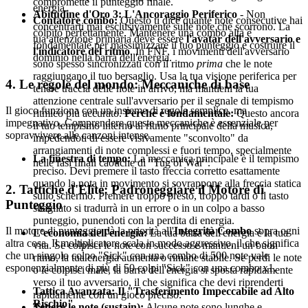
compromette il punteggio finale.
energia.
Abitudine d'Oro 3: L'Ancoraggio Periferico
- Non
Contatore combo:
Questo ti dice quante note consecutive hai
concentrarti mai esclusivamente sulle note che scorrono. La
colpito perfettamente. Mantenere una combo alta è
tua attenzione primaria deve essere
l'avatar dell'avversario e
fondamentale per massimizzare il tuo punteggio e costruire il
l'indicatore del ritmo
. In FNF, i movimenti dell'avversario
dominio nella barra dell'energia.
sono spesso sincronizzati con il ritmo
prima
che le note
raggiungano il tuo bersaglio. Usa la tua visione periferica per
4. Le regole del mondo: Meccaniche di base
tenere traccia delle note in arrivo, ma mantieni la tua
attenzione centrale sull'avversario per il segnale di tempismo
Il gioco funziona con un insieme di regole semplice, ma
ritmico più accurato.
Perché è fondamentale:
Questo ancora
impegnativo. Comprendere queste meccaniche è essenziale per
il tuo tempismo interno al ritmo principale della musica,
sopravvivere alle canzoni intense.
impedendoti di essere visivamente "sconvolto" da
arrangiamenti di note complessi e fuori tempo, specialmente
La finestra di tempo:
La meccanica principale è il tempismo
nelle fasi finali caotiche di "Tug of War".
preciso. Devi premere il tasto freccia corretto esattamente
quando la nota in movimento si sovrappone alla freccia statica
2. Tattiche d'Elite: Padroneggiare il Motore di
sullo schermo. Premere troppo presto, troppo tardi o il tasto
Punteggio
sbagliato si tradurrà in un errore o in un colpo a basso
punteggio, punendoti con la perdita di energia.
Il motore di punteggio dà la priorità all'
Integrità Combo
sopra ogni
L'economia dell'energia:
La tua barra dell'energia è la tua
altra cosa. Il moltiplicatore scala in modo aggressivo, il che significa
vita. Se colpisci le note con successo e mantieni un buon
che un singolo colpo "Sick" con una combo di 500 note vale
ritmo, la tua energia aumenta o rimane stabile. Se perdi le note
esponenzialmente di più di 50 colpi "Sick" con una combo x1.
o le colpisci male, la barra dell'energia si sposta rapidamente
verso il tuo avversario, il che significa che devi riprenderti
Tattica Avanzata: Il "Trasferimento Impeccabile ad Alto
rapidamente con un gioco preciso.
Rischio"
Tenere le note (sustain):
Alcune note sono lunghe e