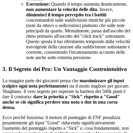
Esecuzione:
Quando il tempo aumenta drasticamente,
non aumentare la velocità delle dita
. Invece,
diminuisci il tempo percepito tra i battiti
concentrandoti sulle suddivisioni ritmiche più piccole
(note da ottavo o sedicesimo) piuttosto che sulle note
principali da quarto. Mentalmente, passa dall'ascolto del
ritmo primario all'ascolto del "click track" sottostante.
Questo sposta il tuo riferimento temporale dalla velocità
travolgente della canzone alla suddivisione sottostante e
coerente, consentendo l'incatenamento accurato delle
note anche sotto estrema pressione.
3. Il Segreto dei Pro: Un Vantaggio Controintuitivo
La maggior parte dei giocatori pensa che
massimizzare gli input
(colpire ogni nota perfettamente)
sia il modo migliore per giocare.
Sbagliano. Il vero segreto per superare la barriera dei 500k punti è
fare il contrario:
dare la priorità a "Sick" rispetto a "Good"
anche se ciò significa perdere una nota o due in una corsa
densa.
Ecco perché funziona: il motore di punteggio di FNF penalizza
pesantemente gli input "Good" riducendo significativamente
l'aumento del punteggio rispetto a "Sick" e, cosa fondamentale, non