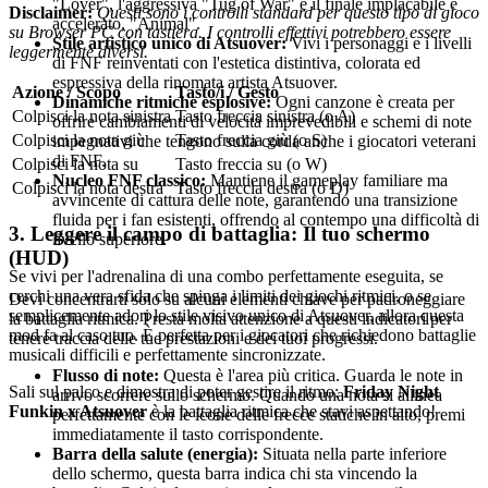
"Lover", l'aggressiva "Tug of War" e il finale implacabile e
Disclaimer:
Questi sono i controlli standard per questo tipo di gioco
accelerato, "Animal".
su Browser PC con tastiera. I controlli effettivi potrebbero essere
Stile artistico unico di Atsuover:
Vivi i personaggi e i livelli
leggermente diversi.
di FNF reinventati con l'estetica distintiva, colorata ed
espressiva della rinomata artista Atsuover.
Azione / Scopo
Tasto/i / Gesto
Dinamiche ritmiche esplosive:
Ogni canzone è creata per
Colpisci la nota sinistra
Tasto freccia sinistra (o A)
offrire cambiamenti di velocità imprevedibili e schemi di note
Colpisci la nota giù
Tasto freccia giù (o S)
impegnativi che tengono sulla corda anche i giocatori veterani
di FNF.
Colpisci la nota su
Tasto freccia su (o W)
Nucleo FNF classico:
Mantiene il gameplay familiare ma
Colpisci la nota destra
Tasto freccia destra (o D)
avvincente di cattura delle note, garantendo una transizione
fluida per i fan esistenti, offrendo al contempo una difficoltà di
3. Leggere il campo di battaglia: Il tuo schermo
livello superiore.
(HUD)
Se vivi per l'adrenalina di una combo perfettamente eseguita, se
cerchi una vera sfida che spinga i limiti dei giochi ritmici, o se
Devi concentrarti solo su alcuni elementi chiave per padroneggiare
semplicemente adori lo stile visivo unico di Atsuover, allora questa
la battaglia ritmica. Presta molta attenzione a questi indicatori per
mod fa al caso tuo. È perfetta per i giocatori che richiedono battaglie
tenere traccia delle tue prestazioni e dei tuoi progressi.
musicali difficili e perfettamente sincronizzate.
Flusso di note:
Questa è l'area più critica. Guarda le note in
Sali sul palco e dimostra di poter gestire il ritmo:
Friday Night
arrivo scorrere sullo schermo. Quando una nota si allinea
Funkin x Atsuover
è la battaglia ritmica che stavi aspettando!
perfettamente con le icone delle frecce statiche in alto, premi
immediatamente il tasto corrispondente.
Barra della salute (energia):
Situata nella parte inferiore
dello schermo, questa barra indica chi sta vincendo la