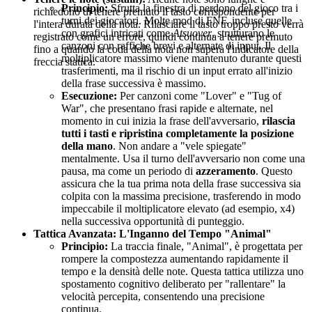
Principio:
Sfrutta la finestra di perdono del gioco tra i
richiedono di tenere premuto il tasto corrispondente per
turni dei giocatori. Molte mod di FNF, incluse quelle
l'intera durata della nota. Rilasciare il tasto troppo presto verrà
con grafici intricati come
Atsuover
, strutturano le
registrato come un errore, quindi continua a tenere premuto
canzoni con raffiche brevi e alternate di input. Il
fino a quando la coda della nota non supera l'indicatore della
moltiplicatore massimo viene mantenuto durante questi
freccia statica.
trasferimenti, ma il rischio di un input errato all'inizio
della frase successiva è massimo.
Esecuzione:
Per canzoni come "Lover" e "Tug of
War", che presentano frasi rapide e alternate, nel
momento in cui inizia la frase dell'avversario,
rilascia
tutti i tasti e ripristina completamente la posizione
della mano
. Non andare a "vele spiegate"
mentalmente. Usa il turno dell'avversario non come una
pausa, ma come un periodo di
azzeramento
. Questo
assicura che la tua prima nota della frase successiva sia
colpita con la massima precisione, trasferendo in modo
impeccabile il moltiplicatore elevato (ad esempio, x4)
nella successiva opportunità di punteggio.
Tattica Avanzata: L'Inganno del Tempo "Animal"
Principio:
La traccia finale, "Animal", è progettata per
rompere la compostezza aumentando rapidamente il
tempo e la densità delle note. Questa tattica utilizza uno
spostamento cognitivo deliberato per "rallentare" la
velocità percepita, consentendo una precisione
continua.