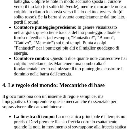
battaglia. Colpire le note in modo accurato sposta il cursore
verso il tuo lato (di solito blu/verde), mentre mancare le note o
colpirle in ritardo lo sposta verso il lato del tuo avversario (di
solito rosso). Se la barra si svuota completamente dal tuo lato,
perdi il round.
Contatore punteggio/precisione:
In genere visualizzato
nell'angolo, questo tiene traccia del tuo punteggio attuale e
fornisce feedback (ad esempio, "Fantastico!", "Buono",
"Cattivo", "Mancato") sui tuoi tempi. Punta a colpi
"Fantastici" per i punteggi più alti e il miglior guadagno di
energia.
Contatore combo:
Questo ti dice quante note consecutive hai
colpito perfettamente. Mantenere una combo alta è
fondamentale per massimizzare il tuo punteggio e costruire il
dominio nella barra dell'energia.
4. Le regole del mondo: Meccaniche di base
Il gioco funziona con un insieme di regole semplice, ma
impegnativo. Comprendere queste meccaniche è essenziale per
sopravvivere alle canzoni intense.
La finestra di tempo:
La meccanica principale è il tempismo
preciso. Devi premere il tasto freccia corretto esattamente
quando la nota in movimento si sovrappone alla freccia statica