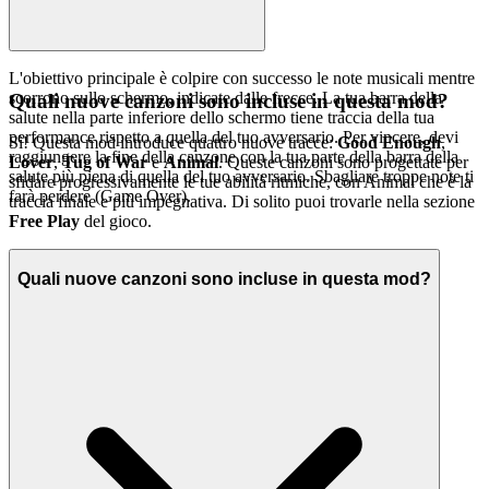
L'obiettivo principale è colpire con successo le note musicali mentre
scorrono sullo schermo, indicate dalle frecce. La tua barra della
Quali nuove canzoni sono incluse in questa mod?
salute nella parte inferiore dello schermo tiene traccia della tua
performance rispetto a quella del tuo avversario. Per vincere, devi
Sì! Questa mod introduce quattro nuove tracce:
Good Enough
,
raggiungere la fine della canzone con la tua parte della barra della
Lover
,
Tug of War
e
Animal
. Queste canzoni sono progettate per
salute più piena di quella del tuo avversario. Sbagliare troppe note ti
sfidare progressivamente le tue abilità ritmiche, con Animal che è la
farà perdere (Game Over).
traccia finale e più impegnativa. Di solito puoi trovarle nella sezione
Free Play
del gioco.
Quali nuove canzoni sono incluse in questa mod?