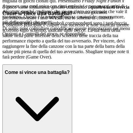
migliaia di giochi clonati qui. Presentiamo
Friday Night Funkin x
Atsuover
, una mod unica con ritmi esplosivi e personaggi unici di
Il gioco viene solitamente giocato utilizzando i
quattro tasti freccia
Atsuover, perché crediamo che sia un gioco eccezionale che vale il
(Su, Giù, Sinistra, Destra) sulla tastiera. Alcuni giocatori
Come si vince una battaglia?
tuo tempo. Questa è la nostra promessa curatoriale: meno rumore,
preferiscono usare i tasti
WASD
, ma lo schema di controllo
più della qualità che meriti.
predefinito per catturare i simboli corrispondenti sono i tasti freccia.
L'obiettivo principale è colpire con successo le note musicali mentre
Di solito puoi controllare o modificare queste impostazioni nel menu
scorrono sullo schermo, indicate dalle frecce. La tua barra della
Opzioni o Controlli del gioco, se disponibile.
salute nella parte inferiore dello schermo tiene traccia della tua
performance rispetto a quella del tuo avversario. Per vincere, devi
raggiungere la fine della canzone con la tua parte della barra della
salute più piena di quella del tuo avversario. Sbagliare troppe note ti
farà perdere (Game Over).
Come si vince una battaglia?