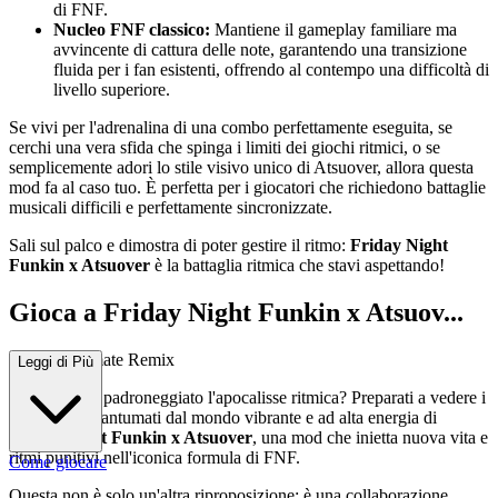
di FNF.
Nucleo FNF classico:
Mantiene il gameplay familiare ma
avvincente di cattura delle note, garantendo una transizione
fluida per i fan esistenti, offrendo al contempo una difficoltà di
livello superiore.
Se vivi per l'adrenalina di una combo perfettamente eseguita, se
cerchi una vera sfida che spinga i limiti dei giochi ritmici, o se
semplicemente adori lo stile visivo unico di Atsuover, allora questa
mod fa al caso tuo. È perfetta per i giocatori che richiedono battaglie
musicali difficili e perfettamente sincronizzate.
Sali sul palco e dimostra di poter gestire il ritmo:
Friday Night
Funkin x Atsuover
è la battaglia ritmica che stavi aspettando!
Gioca a Friday Night Funkin x Atsuov...
er: The Ultimate Remix
Leggi di Più
Pensi di aver padroneggiato l'apocalisse ritmica? Preparati a vedere i
tuoi riflessi frantumati dal mondo vibrante e ad alta energia di
Friday Night Funkin x Atsuover
, una mod che inietta nuova vita e
ritmi punitivi nell'iconica formula di FNF.
Come giocare
Questa non è solo un'altra riproposizione; è una collaborazione