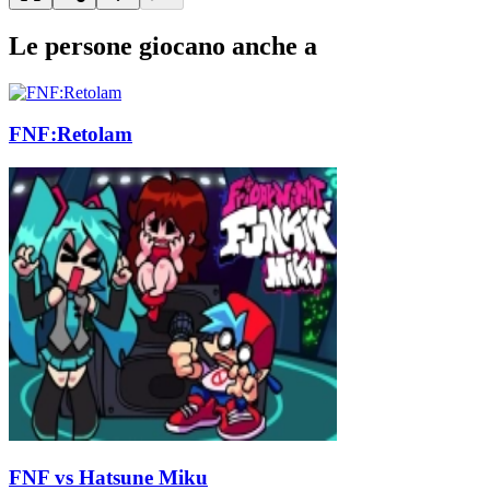
Le persone giocano anche a
FNF:Retolam
FNF vs Hatsune Miku