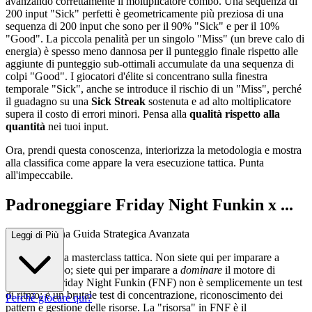
avanzando correttamente il moltiplicatore combo. Una sequenza di
200 input "Sick" perfetti è geometricamente più preziosa di una
sequenza di 200 input che sono per il 90% "Sick" e per il 10%
"Good". La piccola penalità per un singolo "Miss" (un breve calo di
energia) è spesso meno dannosa per il punteggio finale rispetto alle
aggiunte di punteggio sub-ottimali accumulate da una sequenza di
colpi "Good". I giocatori d'élite si concentrano sulla finestra
temporale "Sick", anche se introduce il rischio di un "Miss", perché
il guadagno su una
Sick Streak
sostenuta e ad alto moltiplicatore
supera il costo di errori minori. Pensa alla
qualità rispetto alla
quantità
nei tuoi input.
Ora, prendi questa conoscenza, interiorizza la metodologia e mostra
alla classifica come appare la vera esecuzione tattica. Punta
all'impeccabile.
Padroneggiare Friday Night Funkin x ...
Atsuover: Una Guida Strategica Avanzata
Leggi di Più
Benvenuti alla masterclass tattica. Non siete qui per imparare a
tenere il tempo; siete qui per imparare a
dominare
il motore di
punteggio. Friday Night Funkin (FNF) non è semplicemente un test
di ritmo; è un brutale test di concentrazione, riconoscimento dei
Perché giocare qui?
pattern e gestione delle risorse. La "risorsa" in FNF è il