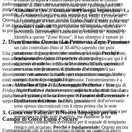
padroneggiare il ritmo, non a gestire lo spazio su disco. La nostra
critiche di oltre 500 note necessarie per i punteggi più alti.
piattaforma rispetta i tuoi impegni eliminando ogni barriera tecnica
Abitudine d'Oro 2: Gestione dell'Energia Segmentata
- La
possibile. Forniamo il percorso più semplice e diretto verso l'azione.
Barra Salute/Energia è la tua risorsa più vitale. Le corse ad
Questa è la nostra promessa: poiché
Friday Night Funkin x Atsuover
alto punteggio si vincono non mantenendo la barra piena, ma
è un gioco iframe sulla nostra piattaforma ottimizzata, sei nel gioco
gestendo i suoi cali
. Ogni canzone ha sequenze difficili e
in pochi secondi. Nessun attrito, solo puro divertimento immediato.
prevedibili (ad esempio, l'aumento di velocità in "Animal").
Identifica queste "Zone Rosse". Il tuo obiettivo è entrare in
2. Divertimento Onesto: La Promessa Zero-Pressione
una Zona Rossa con un
buffer
(80%+ di energia) e accettare
un calo controllato (fino al 30-40%) sapendo che puoi
recuperare nel segmento successivo, più facile.
Perché è
Una piattaforma di gioco dovrebbe sembrare un ospite accogliente,
fondamentale:
Questo ti permette di inseguire
non una proposta di vendita. Il beneficio emotivo di giocare qui è il
aggressivamente la combo nelle sezioni difficili, sapendo di
profondo senso di sollievo e fiducia che deriva da un'esperienza
avere una rete di sicurezza, piuttosto che rompere
veramente senza compromessi. Rifiutiamo di diminuire il tuo
conservativamente la combo per risparmiare energia, il che
divertimento con annunci irritanti, microtransazioni manipolative o
compromette il punteggio finale.
costi nascosti. La nostra ospitalità è genuina: l'intrattenimento è a
Abitudine d'Oro 3: L'Ancoraggio Periferico
- Non
nostro carico. Immergiti a fondo in ogni ritmo intenso e strategia di
concentrarti mai esclusivamente sulle note che scorrono. La
Friday Night Funkin x Atsuover
con completa tranquillità. La nostra
tua attenzione primaria deve essere
l'avatar dell'avversario e
piattaforma è gratuita, e lo sarà sempre. Nessun vincolo, nessuna
l'indicatore del ritmo
. In FNF, i movimenti dell'avversario
sorpresa, solo intrattenimento onesto e genuino.
sono spesso sincronizzati con il ritmo
prima
che le note
raggiungano il tuo bersaglio. Usa la tua visione periferica per
3. Gioca con Fiducia: Il Nostro Impegno per un
tenere traccia delle note in arrivo, ma mantieni la tua
Campo di Gioco Equo e Sicuro
attenzione centrale sull'avversario per il segnale di tempismo
ritmico più accurato.
Perché è fondamentale:
Questo ancora
Comprendiamo che il vero successo richiede un campo di gioco