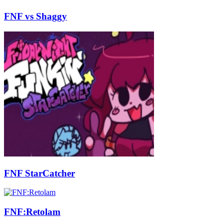
FNF vs Shaggy
FNF StarCatcher
FNF:Retolam