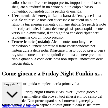
sullo schermo. Premere troppo presto, troppo tardi o il tasto
sbagliato si tradurrà in un errore o in un colpo a basso
punteggio, punendoti con la perdita di energia.
L'economia dell'energia:
La tua barra dell'energia è la tua
vita. Se colpisci le note con successo e mantieni un buon
ritmo, la tua energia aumenta o rimane stabile. Se perdi le note
o le colpisci male, la barra dell'energia si sposta rapidamente
verso il tuo avversario, il che significa che devi riprenderti
rapidamente con un gioco preciso.
Tenere le note (sustain):
Alcune note sono lunghe e
richiedono di tenere premuto il tasto corrispondente per
l'intera durata della nota. Rilasciare il tasto troppo presto verrà
registrato come un errore, quindi continua a tenere premuto
fino a quando la coda della nota non supera l'indicatore della
freccia statica.
Come giocare a Friday Night Funkin x...
Atsuover: La tua guida completa per la prima volta
Leggi di Più
Benvenuto in Friday Night Funkin x Atsuover! Questo gioco di
ritmo consiste nel mettere alla prova i tuoi riflessi e il tuo senso del
tempo musicale. Non preoccuparti se sei nuovo; il gameplay
fondamentale è facile da capire e questa guida ti darà la sicurezza
Suggerimenti e trucchi