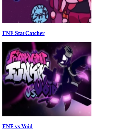
FNF StarCatcher
FNF vs Void