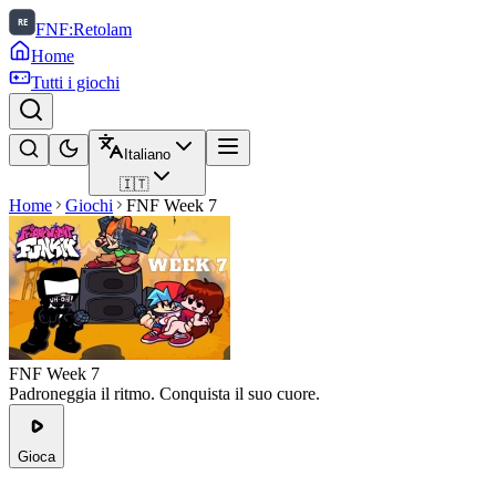
FNF:Retolam
Home
Tutti i giochi
Italiano
🇮🇹
Home
Giochi
FNF Week 7
FNF Week 7
Padroneggia il ritmo. Conquista il suo cuore.
Gioca