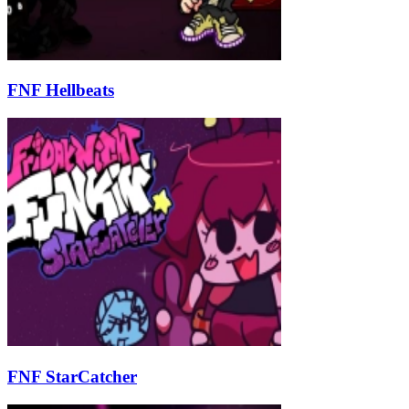
FNF Hellbeats
FNF StarCatcher