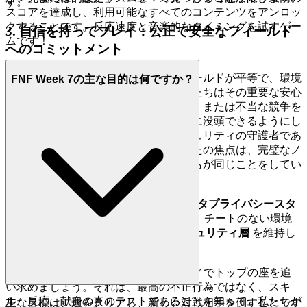
す。
スコアを達成し、利用可能なすべてのコンテンツをアンロッ
クすることです。反応速度と音楽的なタイミングを試すゲー
3. 自信を持ってプレイ：公正で安全なフィールド
ムです！
へのコミットメント
勝利の激しさと満足感は、プレイフィールドが平等で、環境
FNF Week 7の主な目的は何ですか？
が安全である場合にのみ重要です。私たちはその重要な安心
感を提供し、データ侵害、マルウェア、または不当な競争を
心配することなく、チャレンジに完全に没頭できるようにし
ます。私たちはあなたのデジタルセキュリティの守護者であ
り、誠実さのチャンピオンです。あなたの焦点は、完璧なノ
ートをヒットすることにあり、他の誰もが同じことをしてい
ることを知っています。
機能による証明：
私たちは
厳格なデータプライバシースタ
ンダード
(不必要な追跡なし) を実施し、チートのない環境
を保証する
積極的な機械学習支援セキュリティ層
を維持し
ています。
FNF Week 7 へのアンカー：
FNF Week 7
でトップの座を追
い求めましょう。それは、最高の不正行為ではなく、スキ
ル、反応、献身の真のテストであることを知って。私たちが
主な目標は、週をクリアし、新しい対戦相手を倒すことです