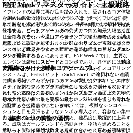
FNF Week 7 マスターガイド：上級戦略
完璧な音楽的パフォーマンスである、ネオンに彩られたボー
イフレンドの世界に再び足を踏み入れる。愛されるコア体験
を劇的に拡張し、このエピソードでは、ボーイフレンド (そ
FNF Week 7 の戦術マスタークラスへようこそ。これは、簡
してあなた) を限界まで追い込む、手強い新たな対戦相手が
単な勝利を求めるカジュアルプレイヤー向けのガイドではあ
登場する。ビートマッチングの公式について知っていること
りません。これは、ゲームのコアメカニズムを最大限に活用
は全て忘れ去れ。今週は、ベテランプレイヤーでさえも試さ
し、揺るぎないハイスコアを目指す、完璧主義者のための決
れるように設計されており、新鮮なトラック、複雑なパター
定版プレイブックです。このレベルのリズムゲームでは、良
ン、そして親しみやすさと斬新さを兼ね備えたリズムチャレ
いスコアと世界クラスのスコアの違いは、
スコアリングエン
ンジが提供される。
ジン
を理解することにあります。FNF Week 7 では、主要な
エンジンは厳密に
スピードとコンボ
であり、具体的には
精度
支配権をかけた決闘: コアゲームプレイ
と連続ストリークの維持
に結びついています。スコアリング
システムは、Perfect ヒット（Sick/Justice）の途切れない連鎖
一瞬一瞬のアクションは、ファンが愛してやまない、エキサ
に大きく報い、わずか 1 つの "Good" または "Bad" ヒットで
イティングなタイミングの試練として残る。ボーイフレンド
さえ、深刻なマルチプライヤーのリセットで罰せられます。
として、あなたのミッションはシンプルだ。画面上の矢印の
私たちの戦略は、最初のノートからスコアマルチプライヤー
指示と音楽のビートを完璧に合わせ、対戦相手よりも優れた
を最大化し、曲の最も要求の厳しいフレーズを通してそれを
「歌声」を披露すること。Week 7 では、複雑なシンコペー
維持することに基づいています。
ションと目を見張るようなテンポが導入され、容赦ない集中
1. 基礎：3 つの黄金の習慣
力と筋肉の記憶が要求されるため、難易度は飛躍的に上昇す
る。成功はガールフレンドを感動させ、物語を進めることを
意味し、失敗は痛烈な敗北と最初からのやり直しを意味す
エリートプレイの領域に入るためには、これらの必須の習慣