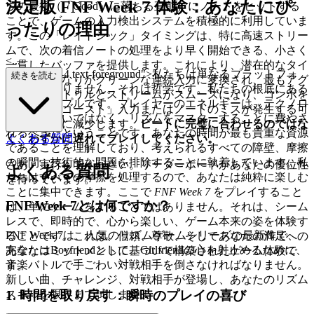
決定版 FNF Week 7 体験：あなたにぴ
ウの最後（「Good」に落ちる直前）にノートをヒットする
ことで、ゲームの入力検出システムを積極的に利用していま
ったりの理由
す。この「レイトシック」タイミングは、特に高速ストリー
ムで、次の着信ノートの処理をより早く開始できる、小さく
<...
一貫したバッファを提供します。これにより、潜在的なタイ
p class="mb-4 text-foreground">私たちは単なるプラットフォ
続きを読む
ミングの重なりがクリーンな連続入力に変換され、最もアグ
ームではありません。それは哲学です。私たちの根底にある
レッシブなトリルとストリームがスムーズになり、コンボを
信念はシンプルです。プレイヤーのエネルギーは、テクノロ
中断する「ゴースト」入力またはノートのミスが発生する可
ジーとの戦いではなく、リズムをマスターすることに費やさ
能性が大幅に減少します。
ビートに完璧に合わせるのではな
れるべきだということです。あなたの時間が最も貴重な資源
く、わずかに遅れてプレイしてください。
よくある質問
であることを理解しており、考えられるすべての障壁、摩擦
の瞬間、技術的な問題を排除することに執着しています。私
さあ、実行してください。リーダーボードがあなたの優位性
よくある質問
たちはすべての摩擦を処理するので、あなたは純粋に楽しむ
を待っています。
ことに集中できます。ここで
FNF Week 7
をプレイすること
FNF Week 7とは何ですか？
は、単にゲームをすることではありません。それは、シーム
レスで、即時的で、心から楽しい、ゲーム本来の姿を体験す
FNF Week 7は、人気のリズムゲームシリーズの最新作で、
ることです。これは、信頼、尊敬、そしてあなたの満足への
あなたはBoyfriendとして、Girlfriendの心を射止めるために、
完全なコミットメントに基づいて構築されたゲーム体験で
音楽バトルで手ごわい対戦相手を倒さなければなりません。
す。
新しい曲、チャレンジ、対戦相手が登場し、あなたのリズム
スキルを限界まで試します！
1. 時間を取り戻す：瞬時のプレイの喜び