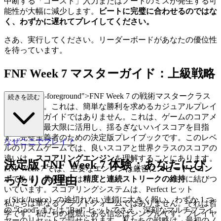
中断する「ゴースト」入力またはノートのミスが発生する可
能性が大幅に減少します。
ビートに完璧に合わせるのではな
く、わずかに遅れてプレイしてください。
さあ、実行してください。リーダーボードがあなたの優位性
を待っています。
FNF Week 7 マスターガイド：上級戦略
s="mb-4 text-foreground">FNF Week 7 の戦術マスタークラス
続きを読む
へようこそ。これは、簡単な勝利を求めるカジュアルプレイ
ヤー向けのガイドではありません。これは、ゲームのコアメ
カニズムを最大限に活用し、揺るぎないハイスコアを目指
す、完璧主義者のための決定版プレイブックです。このレベ
なぜここでプレイ？
ルのリズムゲームでは、良いスコアと世界クラスのスコアの
違いは、
スコアリングエンジン
を理解することにあります。
決定版 FNF Week 7 体験：あなたにぴ
FNF Week 7 では、主要なエンジンは厳密に
スピードとコン
ったりの理由
ボ
であり、具体的には
精度と連続ストリークの維持
に結びつ
いています。スコアリングシステムは、Perfect ヒット
（Sick/Justice）の途切れない連鎖に大きく報い、わずか 1 つ
私たちは単なるプラットフォームではありません。それは哲
の "Good" または "Bad" ヒットでさえ、深刻なマルチプライ
学です。私たちの根底にある信念はシンプルです。プレイヤ
ヤーのリセットで罰せられます。私たちの戦略は、最初のノ