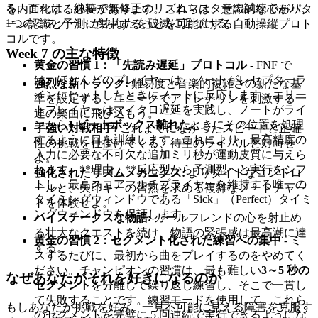
る。これは、純粋で無修正のリズムマスターの試練であり、
を内面化する必要があります。これらは、意識的な心がパタ
1つのミスノートがあなたを破滅に近づける。
ーン認識と予測に集中することを可能にする自動操縦プロト
コルです。
Week 7 の主な特徴
黄金の習慣 1：「先読み遅延」プロトコル
- FNF で
は、ほとんどのプレイヤーは、ノートがレセプターラ
強烈な新トラック:
難易度と音楽的複雑さの新たな基
インにヒットしたときにノートに反応します。エリー
準を設定する、ユニークでアドレナリンを刺激する一
トプレイヤーはマイクロ遅延を実践し、ノートがライ
連の楽曲に飛び込もう。
ンから
1 ビートボックス離れた
ときにその位置を処理
手強い対戦相手:
これまでになかったスピードと正確
するように目を訓練します。これにより、最高精度の
性の挑戦を仕掛けてくる、待望のライバルと対峙せ
入力に必要な不可欠な追加ミリ秒が運動皮質に与えら
よ。
れます。**理由：**反応型から予測型へと実行をシフ
強化されたリズムメカニクス:
よりタイトなコントロ
トし、最高スコアマルチプライヤーを維持する唯一の
ールと、矢印キーの習熟を求める複雑なノートチャー
タイミングウィンドウである「Sick」（Perfect）タイミ
トを体験せよ。
ングウィンドウを保証します。
ハイステークスな物語:
ガールフレンドの心を射止め
る壮大なクエストを続け、物語の緊張感は最高潮に達
黄金の習慣 2：セグメント化された練習への集中
- ミ
する。
スするたびに、最初から曲をプレイするのをやめてく
ださい。チャンピオンの習慣は、最も難しい
3～5 秒の
なぜあなたがそれを好きになるのか
セグメント
を分離して繰り返し練習し、そこで一貫し
て失敗することです。練習モードを使用して、これら
もしあなたが挑戦を好み、一見不可能に見える障害を克服す
のセグメントを完璧に 5 回連続で実行できるようにな