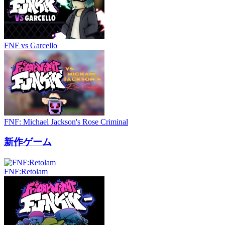
FNF vs Garcello
FNF: Michael Jackson's Rose Criminal
新作ゲーム
FNF:Retolam