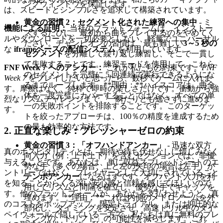
ングウィンドウを保証します。
は、スピードとシンプルさを追求して構築されています。
黄金の習慣 2：セグメント化された練習への集中
- ミ
機能による証明：
当社のプラットフォームは、インストー
スするたびに、最初から曲をプレイするのをやめてく
ルやダウンロードを一切必要としない、軽量でユニバーサル
ださい。チャンピオンの習慣は、最も難しい
3～5 秒の
な
iframeベースの配信システム
を利用しています。
セグメント
を分離して繰り返し練習し、そこで一貫し
て失敗することです。練習モードを使用して、これら
FNF Week 7 へのアンカー：
これが私たちの約束です。
FNF
のセグメントを完璧に 5 回連続で実行できるようにな
Week 7
をプレイしたいと思ったら、数秒でゲームに入れま
るまでループします。**理由：**ハイスコアは、曲全
す。摩擦はなく、純粋で即時の楽しさだけです。衝動から強
体を一度完璧にカバーすることではなく、すべての単
烈なリズムチャレンジまで、一瞬たりとも逃さずに進めま
一の失敗ポイントを排除することです。このターゲッ
す。
トを絞ったアプローチは、100％の精度を達成するため
の最も効率的な方法です。
2. 正直な楽しみ：プレッシャーゼロの約束
黄金の習慣 3：「オフハンドアンカー」
- 迅速な双方
真のホスピタリティとは、期待や待ち伏せなしに惜しみなく
向入力（例：上下上下）を含むセクションでは、非優
与えることです。あなたは、単に収益スプレッドシートのエ
勢な手（多くの場合、上と左の矢印の場合は左手）が
ントリーではなく、プレイヤーとして大切にされていること
テンポアンカー
になるはずです。オフハンド入力を利
を知ることからくる深い安心感と信頼を感じてほしいので
用してリズムと間隔を確立し、優勢な手でギャップを
す。他のプラットフォームが、あなたを支払わせようと、真
埋めます。**理由：**これは内側のメトロノームを外
のコストをポップアップ、限定トライアル、または抑圧的な
部化し、タイミングを安定させ、高速トリル中のタイ
ペイウォールで隠している一方で、私たちは真に無料のプレ
ミングの「ドリフト」の可能性を減らします。これ