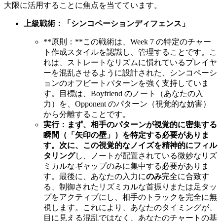
大限に活用することに焦点を当てています。
上級戦術：「シンコペーションディフェンス」
**原則：**この戦術は、Week 7 の特定のチャー
ト作成スタイルを認識し、管理することです。こ
れは、ストレートなリズムに慣れているプレイヤ
ーを混乱させるように設計された、シンコペーシ
ョンのオフビートパターンを強く支持していま
す。目標は、Boyfriend のノート（あなたの入
力）を、Opponent のパターン（視覚的な妨害）
から分離することです。
実行：
まず、相手のパターンが視覚的に密集する
瞬間（「矢印の壁」）を特定する必要がありま
す。次に、この視覚的なノイズを
精神的にフィル
タリング
し、ノートが配置されている微妙なリズ
ミカルなギャップのみに集中する必要がありま
す。最後に、あなたの入力に
のみ
完全に合致す
る、制御されたリズミカルな首振りまたは足タッ
プをアクティブにし、相手のトラックを完全に無
視します。これにより、あなたのタイミングが、
目に見える混乱ではなく、あなたのチャートの基