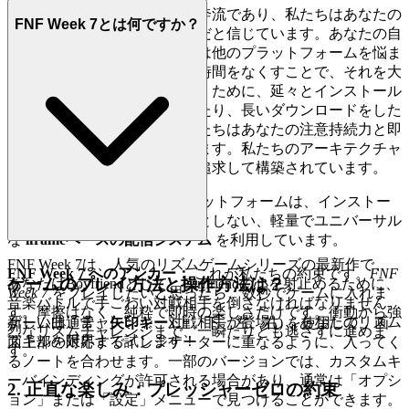
現代生活は絶え間ない要求の奔流であり、私たちはあなたの
FNF Week 7とは何ですか？
逃避の瞬間が神聖であるべきだと信じています。あなたの自
由時間は貴重であり、私たちは他のプラットフォームを悩ま
せる退屈でイライラする待ち時間をなくすことで、それを大
切にしています。数ビート聴くために、延々とインストール
したり、ドライバーを更新したり、長いダウンロードをした
りする必要はありません。私たちはあなたの注意持続力と即
時的な満足への欲求を尊重します。私たちのアーキテクチャ
は、スピードとシンプルさを追求して構築されています。
機能による証明：
当社のプラットフォームは、インストー
ルやダウンロードを一切必要としない、軽量でユニバーサル
な
iframeベースの配信システム
を利用しています。
FNF Week 7は、人気のリズムゲームシリーズの最新作で、
FNF Week 7 へのアンカー：
これが私たちの約束です。
FNF
ゲームのプレイ方法と操作方法は？
あなたはBoyfriendとして、Girlfriendの心を射止めるために、
Week 7
をプレイしたいと思ったら、数秒でゲームに入れま
音楽バトルで手ごわい対戦相手を倒さなければなりません。
す。摩擦はなく、純粋で即時の楽しさだけです。衝動から強
新しい曲、チャレンジ、対戦相手が登場し、あなたのリズム
ゲームは通常、
矢印キー
(上、下、左、右) を使用して、画
烈なリズムチャレンジまで、一瞬たりとも逃さずに進めま
スキルを限界まで試します！
面上部の対応するインジケーターに重なるように、入ってく
す。
るノートを合わせます。一部のバージョンでは、カスタムキ
ーバインディングが許可される場合があり、通常は「オプシ
2. 正直な楽しみ：プレッシャーゼロの約束
ョン」または「設定」メニューで見つけることができます。