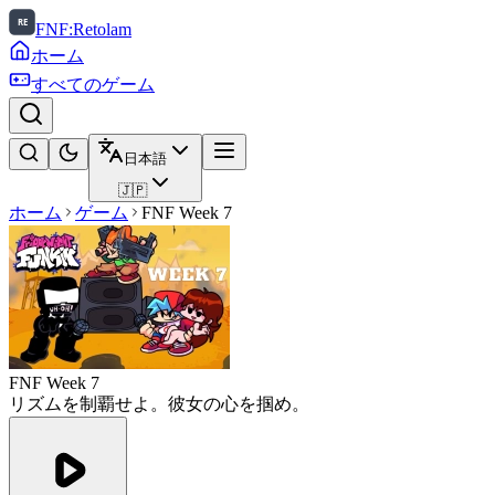
FNF:Retolam
ホーム
すべてのゲーム
日本語
🇯🇵
ホーム
ゲーム
FNF Week 7
FNF Week 7
リズムを制覇せよ。彼女の心を掴め。