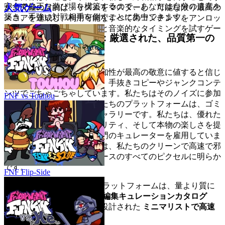
安全で公正な遊び場を構築するので、あなたは自分の遺産を
人気ゲーム
が、究極の目的は、リズムをマスターし、可能な限り最高の
築き、手強い対戦相手を倒すことに集中できます。
スコアを達成し、利用可能なすべてのコンテンツをアンロッ
クすることです。反応速度と音楽的なタイミングを試すゲー
4. プレイヤーへの敬意：厳選された、品質第一の
ムです！
世界
私たちは、あなたの時間と知性が最高の敬意に値すると信じ
ています。現代のウェブは、手抜きコピーやジャンクコンテ
ンツでごちゃごちゃしています。私たちはそのノイズに参加
FNF vs Touhou
することを拒否します。私たちのプラットフォームは、ゴミ
捨て場ではなく、アートギャラリーです。私たちは、優れた
ポリッシュ、リプレイアビリティ、そして本物の楽しさを提
供するゲームを厳選する専門のキュレーターを雇用していま
す。この品質へのこだわりは、私たちのクリーンで高速で邪
魔にならないインターフェースのすべてのピクセルに明らか
です。
FNF Flip-Side
機能による証明：
当社のプラットフォームは、量より質に
焦点を当てた
専門家主導の編集キュレーションカタログ
と、邪魔にならないように設計された
ミニマリストで高速
なUI
を利用しています。