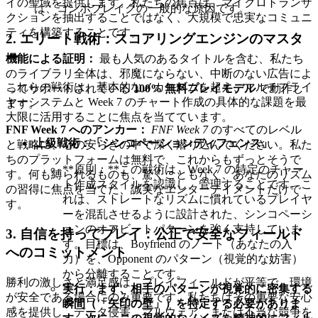
イの聖域を提供します。私たちの焦点は、マイクロトランザ
は、コンボブレイクの一般的な原因です。
クションを抽出することではなく、大規模で忠実なコミュニ
ティを構築することです。
2. エリート戦術：スコアリングエンジンのマスタ
ー
機能による証明：
最も人気のあるタイトルを含む、私たち
のライブラリ全体は、邪魔にならない、中断のない広告によ
これらの戦術は、基本的なメカニズムを超え、マルチプライ
ってサポートされている
100% 無料プレイモデル
で動作し
ヤーシステムと Week 7 のチャート作成の具体的な課題を最
ます。
大限に活用することに焦点を当てています。
FNF Week 7 へのアンカー：
FNF Week 7
のすべてのレベル
上級戦術：「シンコペーションディフェンス」
と戦略に、心の安らぎの中で深く潜り込んでください。私た
ちのプラットフォームは無料で、これからもずっとそうで
**原則：**この戦術は、Week 7 の特定のチャー
す。何も縛られるものも、驚くこともなく、あなたのリズム
ト作成スタイルを認識し、管理することです。こ
の習得に焦点を当てた、誠実なエンターテイメントだけで
れは、ストレートなリズムに慣れているプレイヤ
す。
ーを混乱させるように設計された、シンコペーシ
ョンのオフビートパターンを強く支持していま
3. 自信を持ってプレイ：公正で安全なフィールド
す。目標は、Boyfriend のノート（あなたの入
へのコミットメント
力）を、Opponent のパターン（視覚的な妨害）
から分離することです。
勝利の激しさと満足感は、プレイフィールドが平等で、環境
実行：
まず、相手のパターンが視覚的に密集する
が安全である場合にのみ重要です。私たちはその重要な安心
瞬間（「矢印の壁」）を特定する必要がありま
感を提供し、データ侵害、マルウェア、または不当な競争を