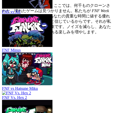
FNF Week 7 へのアンカー：
ここでは、何千ものクローンさ
れた、壊れたゲームは見つかりません。私たちが
FNF Week
FNF vs XE
7
を紹介するのは、それがあなたの貴重な時間に値する優れ
たリズムチャレンジであると信じているからです。それが私
たちのキュレーションの約束です。ノイズを減らし、あなた
が値する品質とやりがいのある楽しみを増やします。
FNF Minus
FNF vs Hatsune Miku
FNF Vs. Hex 2