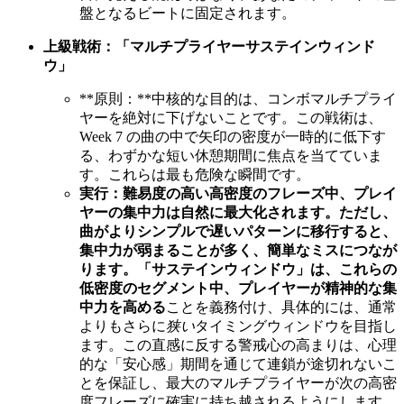
盤となるビートに固定されます。
上級戦術：「マルチプライヤーサステインウィンド
ウ」
**原則：**中核的な目的は、コンボマルチプライ
ヤーを絶対に下げないことです。この戦術は、
Week 7 の曲の中で矢印の密度が一時的に低下す
る、わずかな短い休憩期間に焦点を当てていま
す。これらは最も危険な瞬間です。
実行：
難易度の高い高密度のフレーズ中、プレイ
ヤーの集中力は自然に最大化されます。ただし、
曲がよりシンプルで遅いパターンに移行すると、
集中力が弱まることが多く、簡単なミスにつなが
ります。「サステインウィンドウ」は、これらの
低密度のセグメント中、プレイヤーが精神的な集
中力を
高める
ことを義務付け、具体的には、通常
よりもさらに
狭い
タイミングウィンドウを目指し
ます。この直感に反する警戒心の高まりは、心理
的な「安心感」期間を通じて連鎖が途切れないこ
とを保証し、最大のマルチプライヤーが次の高密
度フレーズに確実に持ち越されるようにします。