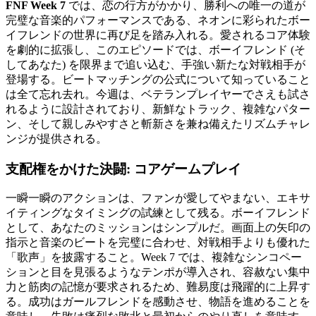
FNF Week 7
では、恋の行方がかかり、勝利への唯一の道が
完璧な音楽的パフォーマンスである、ネオンに彩られたボー
イフレンドの世界に再び足を踏み入れる。愛されるコア体験
を劇的に拡張し、このエピソードでは、ボーイフレンド (そ
してあなた) を限界まで追い込む、手強い新たな対戦相手が
登場する。ビートマッチングの公式について知っていること
は全て忘れ去れ。今週は、ベテランプレイヤーでさえも試さ
れるように設計されており、新鮮なトラック、複雑なパター
ン、そして親しみやすさと斬新さを兼ね備えたリズムチャレ
ンジが提供される。
支配権をかけた決闘: コアゲームプレイ
一瞬一瞬のアクションは、ファンが愛してやまない、エキサ
イティングなタイミングの試練として残る。ボーイフレンド
として、あなたのミッションはシンプルだ。画面上の矢印の
指示と音楽のビートを完璧に合わせ、対戦相手よりも優れた
「歌声」を披露すること。Week 7 では、複雑なシンコペー
ションと目を見張るようなテンポが導入され、容赦ない集中
力と筋肉の記憶が要求されるため、難易度は飛躍的に上昇す
る。成功はガールフレンドを感動させ、物語を進めることを