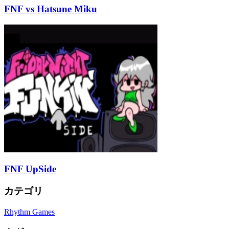
FNF vs Hatsune Miku
FNF UpSide
カテゴリ
Rhythm Games