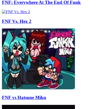
FNF: Everywhere At The End Of Funk
FNF Vs. Hex 2
FNF vs Hatsune Miku