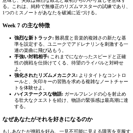
意味し、失敗は痛烈な敗北と最初からのやり直しを意味す
る。これは、純粋で無修正のリズムマスターの試練であり、
1つのミスノートがあなたを破滅に近づける。
Week 7 の主な特徴
強烈な新トラック:
難易度と音楽的複雑さの新たな基
準を設定する、ユニークでアドレナリンを刺激する一
連の楽曲に飛び込もう。
手強い対戦相手:
これまでになかったスピードと正確
性の挑戦を仕掛けてくる、待望のライバルと対峙せ
よ。
強化されたリズムメカニクス:
よりタイトなコントロ
ールと、矢印キーの習熟を求める複雑なノートチャー
トを体験せよ。
ハイステークスな物語:
ガールフレンドの心を射止め
る壮大なクエストを続け、物語の緊張感は最高潮に達
する。
なぜあなたがそれを好きになるのか
もしあなたが挑戦を好み、一見不可能に見える障害を克服す