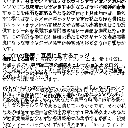
ています。現代のウェブは、手抜きコピーやジャンクコンテ
ります。「サステインウィンドウ」は、これらの
ンツでごちゃごちゃしています。私たちはそのノイズに参加
低密度のセグメント中、プレイヤーが精神的な集
することを拒否します。私たちのプラットフォームは、ゴミ
中力を
高める
ことを義務付け、具体的には、通常
捨て場ではなく、アートギャラリーです。私たちは、優れた
よりもさらに
狭い
タイミングウィンドウを目指し
ポリッシュ、リプレイアビリティ、そして本物の楽しさを提
ます。この直感に反する警戒心の高まりは、心理
供するゲームを厳選する専門のキュレーターを雇用していま
的な「安心感」期間を通じて連鎖が途切れないこ
す。この品質へのこだわりは、私たちのクリーンで高速で邪
とを保証し、最大のマルチプライヤーが次の高密
魔にならないインターフェースのすべてのピクセルに明らか
度フレーズに確実に持ち越されるようにします。
です。
3. プロの秘密：直感に反するエッジ
機能による証明：
当社のプラットフォームは、量より質に
焦点を当てた
専門家主導の編集キュレーションカタログ
ほとんどのプレイヤーは、最高のスコアを達成するには
レセ
と、邪魔にならないように設計された
ミニマリストで高速
プターラインの中央をヒットすること
が目標だと考えていま
なUI
を利用しています。
す。彼らは間違っています。
FNF Week 7 へのアンカー：
ここでは、何千ものクローンさ
50 万スコアの壁を破るための真の秘密は、その逆を行うこ
れた、壊れたゲームは見つかりません。私たちが
FNF Week
とです。
意図的に、可能な限り遅い「Sick」タイミングウィ
7
を紹介するのは、それがあなたの貴重な時間に値する優れ
ンドウを目指すこと
です。
たリズムチャレンジであると信じているからです。それが私
たちのキュレーションの約束です。ノイズを減らし、あなた
これが機能する理由は次のとおりです。FNF の入力バッフ
が値する品質とやりがいのある楽しみを増やします。
ァと視覚表示は、わずかな遅延を生み出すことが多く、視覚
的なフィードバックがわずかに遅れます。「Sick」ウィンド