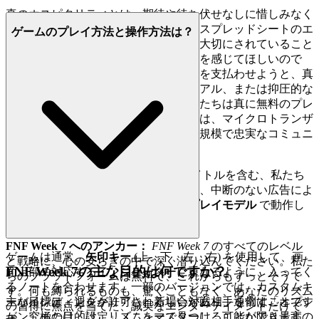
真のホスピタリティとは、期待や待ち伏せなしに惜しみなく
与えることです。あなたは、単に収益スプレッドシートのエ
ゲームのプレイ方法と操作方法は？
ントリーではなく、プレイヤーとして大切にされていること
を知ることからくる深い安心感と信頼を感じてほしいので
す。他のプラットフォームが、あなたを支払わせようと、真
のコストをポップアップ、限定トライアル、または抑圧的な
ペイウォールで隠している一方で、私たちは真に無料のプレ
イの聖域を提供します。私たちの焦点は、マイクロトランザ
クションを抽出することではなく、大規模で忠実なコミュニ
ティを構築することです。
機能による証明：
最も人気のあるタイトルを含む、私たち
のライブラリ全体は、邪魔にならない、中断のない広告によ
ってサポートされている
100% 無料プレイモデル
で動作し
ます。
FNF Week 7 へのアンカー：
FNF Week 7
のすべてのレベル
ゲームは通常、
矢印キー
(上、下、左、右) を使用して、画
と戦略に、心の安らぎの中で深く潜り込んでください。私た
FNF Week 7の主な目的は何ですか？
面上部の対応するインジケーターに重なるように、入ってく
ちのプラットフォームは無料で、これからもずっとそうで
るノートを合わせます。一部のバージョンでは、カスタムキ
す。何も縛られるものも、驚くこともなく、あなたのリズム
ーバインディングが許可される場合があり、通常は「オプシ
主な目標は、週をクリアし、新しい対戦相手を倒すことです
の習得に焦点を当てた、誠実なエンターテイメントだけで
ョン」または「設定」メニューで見つけることができます。
が、究極の目的は、リズムをマスターし、可能な限り最高の