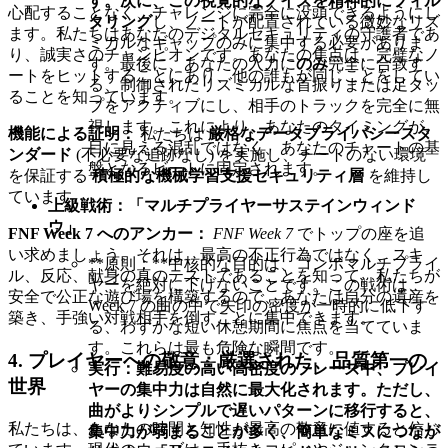
す。次に、この視覚的なノイズを
精神的にフィル
心配することなく、チャレンジに完全に没頭できるようにし
タリング
し、ノートが配置されている微妙なリズ
ます。私たちはあなたのデジタルセキュリティの守護者であ
ミカルなギャップのみに集中する必要がありま
り、誠実さのチャンピオンです。あなたの焦点は、完璧なノ
す。最後に、あなたの入力に
のみ
完全に合致す
ートをヒットすることにあり、他の誰もが同じことをしてい
る、制御されたリズミカルな首振りまたは足タッ
ることを知っています。
プをアクティブにし、相手のトラックを完全に無
視します。これにより、あなたのタイミングが、
機能による証明：
私たちは
厳格なデータプライバシースタ
目に見える混乱ではなく、あなたのチャートの基
ンダード
(不必要な追跡なし) を実施し、チートのない環境
盤となるビートに固定されます。
を保証する
積極的な機械学習支援セキュリティ層
を維持し
ています。
上級戦術：「マルチプライヤーサステインウィンド
ウ」
FNF Week 7 へのアンカー：
FNF Week 7
でトップの座を追
い求めましょう。それは、最高の不正行為ではなく、スキ
**原則：**中核的な目的は、コンボマルチプライ
ル、反応、献身の真のテストであることを知って。私たちが
ヤーを絶対に下げないことです。この戦術は、
安全で公正な遊び場を構築するので、あなたは自分の遺産を
Week 7 の曲の中で矢印の密度が一時的に低下す
築き、手強い対戦相手を倒すことに集中できます。
る、わずかな短い休憩期間に焦点を当てていま
す。これらは最も危険な瞬間です。
4. プレイヤーへの敬意：厳選された、品質第一の
実行：
難易度の高い高密度のフレーズ中、プレイ
世界
ヤーの集中力は自然に最大化されます。ただし、
曲がよりシンプルで遅いパターンに移行すると、
私たちは、あなたの時間と知性が最高の敬意に値すると信じ
集中力が弱まることが多く、簡単なミスにつなが