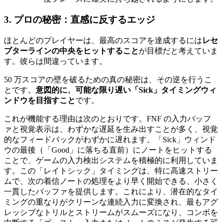
3. プロの秘密：直感に反するエッジ
ほとんどのプレイヤーは、最高のスコアを達成するには
レセ
プターラインの中央をヒットすること
が目標だと考えていま
す。彼らは間違っています。
50 万スコアの壁を破るための真の秘密は、その逆を行うこ
とです。
意図的に、可能な限り遅い「Sick」タイミングウィ
ンドウを目指すこと
です。
これが機能する理由は次のとおりです。FNF の入力バッフ
ァと視覚表示は、わずかな遅延を生み出すことが多く、視覚
的なフィードバックがわずかに遅れます。「Sick」ウィンド
ウの最後（「Good」に落ちる直前）にノートをヒットする
ことで、ゲームの入力検出システムを積極的に利用していま
す。この「レイトシック」タイミングは、特に高速ストリー
ムで、次の着信ノートの処理をより早く開始できる、小さく
一貫したバッファを提供します。これにより、潜在的なタイ
ミングの重なりがクリーンな連続入力に変換され、最もアグ
レッシブなトリルとストリームがスムーズになり、コンボを