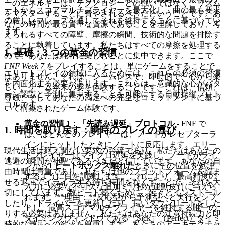
ーのエネルギーは、テクノロジーとの戦いではなく、リズム
ートからスコアマルチプライヤーを最大化し、曲の最も要求
をマスターすることに費やされるべきだということです。あ
の厳しいフレーズを通してそれを維持することに基づいてい
なたの時間が最も貴重な資源であることを理解しており、考
ます。
えられるすべての障壁、摩擦の瞬間、技術的な問題を排除す
ることに執着しています。私たちはすべての摩擦を処理する
1. 基礎：3 つの黄金の習慣
ので、あなたは純粋に楽しむことに集中できます。ここで
FNF Week 7
をプレイすることは、単にゲームをすることで
エリートプレイの領域に入るためには、これらの必須の習慣
はありません。それは、シームレスで、即時的で、心から楽
を内面化する必要があります。これらは、意識的な心がパタ
しい、ゲーム本来の姿を体験することです。これは、信頼、
ーン認識と予測に集中することを可能にする自動操縦プロト
尊敬、そしてあなたの満足への完全なコミットメントに基づ
コルです。
いて構築されたゲーム体験です。
黄金の習慣 1：「先読み遅延」プロトコル
- FNF で
1. 時間を取り戻す：瞬時のプレイの喜び
は、ほとんどのプレイヤーは、ノートがレセプターラ
インにヒットしたときにノートに反応します。エリー
現代生活は絶え間ない要求の奔流であり、私たちはあなたの
トプレイヤーはマイクロ遅延を実践し、ノートがライ
逃避の瞬間が神聖であるべきだと信じています。あなたの自
ンから
1 ビートボックス離れた
ときにその位置を処理
由時間は貴重であり、私たちは他のプラットフォームを悩ま
するように目を訓練します。これにより、最高精度の
せる退屈でイライラする待ち時間をなくすことで、それを大
入力に必要な不可欠な追加ミリ秒が運動皮質に与えら
切にしています。数ビート聴くために、延々とインストール
れます。**理由：**反応型から予測型へと実行をシフ
したり、ドライバーを更新したり、長いダウンロードをした
トし、最高スコアマルチプライヤーを維持する唯一の
りする必要はありません。私たちはあなたの注意持続力と即
タイミングウィンドウである「Sick」（Perfect）タイミ
時的な満足への欲求を尊重します。私たちのアーキテクチャ