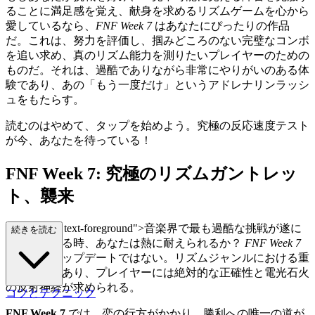
ることに満足感を覚え、献身を求めるリズムゲームを心から
愛しているなら、
FNF Week 7
はあなたにぴったりの作品
だ。これは、努力を評価し、掴みどころのない完璧なコンボ
を追い求め、真のリズム能力を測りたいプレイヤーのための
ものだ。それは、過酷でありながら非常にやりがいのある体
験であり、あの「もう一度だけ」というアドレナリンラッシ
ュをもたらす。
読むのはやめて、タップを始めよう。究極の反応速度テスト
が今、あなたを待っている！
FNF Week 7: 究極のリズムガントレッ
ト、襲来
class="mb-4 text-foreground">音楽界で最も過酷な挑戦が遂に
続きを読む
解き放たれる時、あなたは熱に耐えられるか？
FNF Week 7
は単なるアップデートではない。リズムジャンルにおける重
要な瞬間であり、プレイヤーには絶対的な正確性と電光石火
の反射神経が求められる。
コツとテクニック
FNF Week 7
では、恋の行方がかかり、勝利への唯一の道が