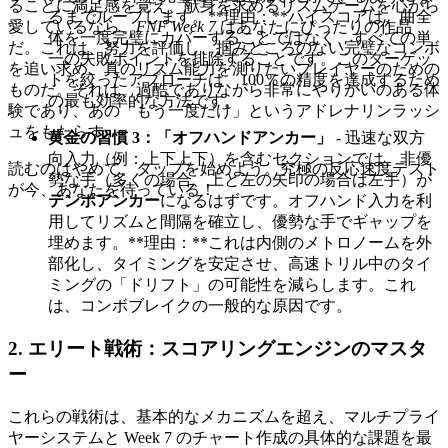
ることに満足感を覚え、献身を求めるリズムゲームを心から
るまでループします。**理由：**ハイスコアは、曲全
愛しているなら、
FNF Week 7
はあなたにぴったりの作品
体を一度完璧にカバーすることではなく、すべての単
だ。これは、努力を評価し、掴みどころのない完璧なコンボ
一の失敗ポイントを排除することです。このターゲッ
を追い求め、真のリズム能力を測りたいプレイヤーのための
トを絞ったアプローチは、100％の精度を達成するため
ものだ。それは、過酷でありながら非常にやりがいのある体
の最も効率的な方法です。
験であり、あの「もう一度だけ」というアドレナリンラッシ
ュをもたらす。
黄金の習慣 3：「オフハンドアンカー」
- 迅速な双方
向入力（例：上下上下）を含むセクションでは、非優
読むのはやめて、タップを始めよう。究極の反応速度テスト
勢な手（多くの場合、上と左の矢印の場合は左手）が
が今、あなたを待っている！
テンポアンカー
になるはずです。オフハンド入力を利
用してリズムと間隔を確立し、優勢な手でギャップを
埋めます。**理由：**これは内側のメトロノームを外
部化し、タイミングを安定させ、高速トリル中のタイ
ミングの「ドリフト」の可能性を減らします。これ
は、コンボブレイクの一般的な原因です。
2. エリート戦術：スコアリングエンジンのマスタ
ー
これらの戦術は、基本的なメカニズムを超え、マルチプライ
ヤーシステムと Week 7 のチャート作成の具体的な課題を最