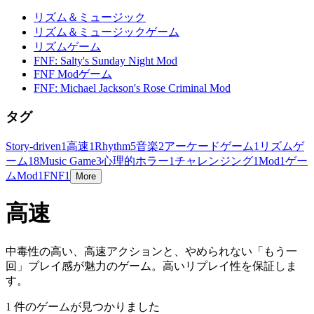
リズム＆ミュージック
リズム＆ミュージックゲーム
リズムゲーム
FNF: Salty's Sunday Night Mod
FNF Modゲーム
FNF: Michael Jackson's Rose Criminal Mod
タグ
Story-driven
1
高速
1
Rhythm
5
音楽
2
アーケードゲーム
1
リズムゲ
ーム
18
Music Game
3
心理的ホラー
1
チャレンジング
1
Mod
1
ゲー
ムMod
1
FNF
1
More
高速
中毒性の高い、高速アクションと、やめられない「もう一
回」プレイ感が魅力のゲーム。高いリプレイ性を保証しま
す。
1 件のゲームが見つかりました