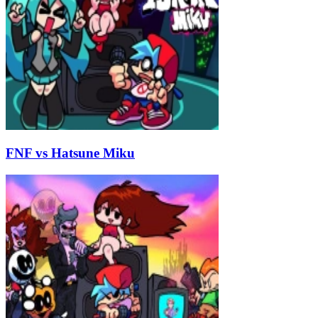
FNF vs Hatsune Miku