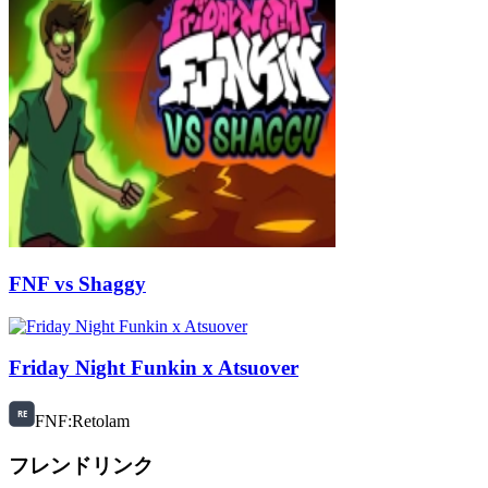
FNF vs Shaggy
Friday Night Funkin x Atsuover
FNF:Retolam
フレンドリンク