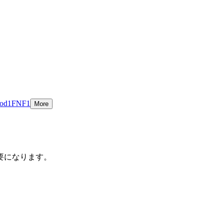
od
1
FNF
1
More
要になります。