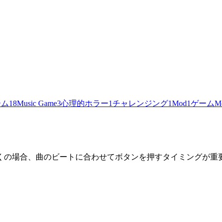
ーム
18
Music Game
3
心理的ホラー
1
チャレンジング
1
Mod
1
ゲームM
くの場合、曲のビートに合わせてボタンを押すタイミングが重