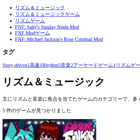
リズム＆ミュージック
リズム＆ミュージックゲーム
リズムゲーム
FNF: Salty's Sunday Night Mod
FNF Modゲーム
FNF: Michael Jackson's Rose Criminal Mod
タグ
Story-driven
1
高速
1
Rhythm
5
音楽
2
アーケードゲーム
1
リズムゲ
リズム＆ミュージック
主にリズムと音楽に焦点を当てたゲームのカテゴリーで、多
5 件のゲームが見つかりました