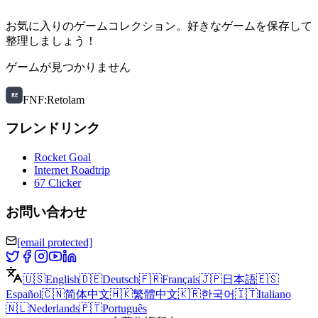
お気に入りのゲームコレクション。好きなゲームを保存して
整理しましょう！
ゲームが見つかりません
FNF:Retolam
フレンドリンク
Rocket Goal
Internet Roadtrip
67 Clicker
お問い合わせ
[email protected]
🇺🇸
English
🇩🇪
Deutsch
🇫🇷
Français
🇯🇵
日本語
🇪🇸
Español
🇨🇳
简体中文
🇭🇰
繁體中文
🇰🇷
한국어
🇮🇹
Italiano
🇳🇱
Nederlands
🇵🇹
Português