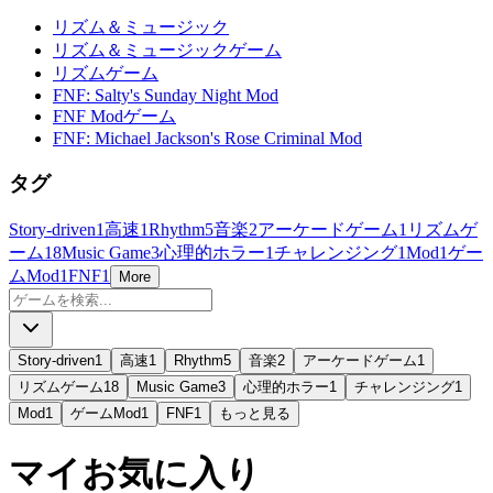
リズム＆ミュージック
リズム＆ミュージックゲーム
リズムゲーム
FNF: Salty's Sunday Night Mod
FNF Modゲーム
FNF: Michael Jackson's Rose Criminal Mod
タグ
Story-driven
1
高速
1
Rhythm
5
音楽
2
アーケードゲーム
1
リズムゲ
ーム
18
Music Game
3
心理的ホラー
1
チャレンジング
1
Mod
1
ゲー
ムMod
1
FNF
1
More
Story-driven
1
高速
1
Rhythm
5
音楽
2
アーケードゲーム
1
リズムゲーム
18
Music Game
3
心理的ホラー
1
チャレンジング
1
Mod
1
ゲームMod
1
FNF
1
もっと見る
マイお気に入り