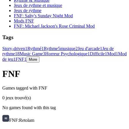
Rythme & Musique
Jeux de rythme et musique
Jeux de rythme
FNF: Salty's Sunday Night Mod
Mods FNF
FNF: Michael Jackson's Rose Criminal Mod
Tags
Story-driven
1
Rythmé
1
Rythme
5
musique
2
Jeu d'arcade
1
Jeu de
rythme
18
Music Game
3
Horreur Psychologique
1
Difficile
1
Mod
1
Mod
de jeu
1
FNF
1
More
FNF
Games tagged with FNF
0 jeux trouvé(s)
No games found with this tag
FNF:Retolam