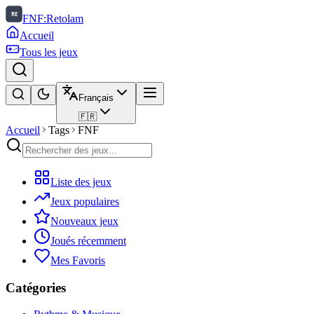
FNF:Retolam
Accueil
Tous les jeux
Français
🇫🇷
Accueil
Tags
FNF
Liste des jeux
Jeux populaires
Nouveaux jeux
Joués récemment
Mes Favoris
Catégories