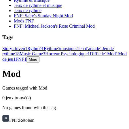
Rythme & Musique
Jeux de rythme et musique
Jeux de rythme
FNF: Salty's Sunday Night Mod
Mods FNF
FNF: Michael Jackson's Rose Criminal Mod
Tags
Story-driven
1
Rythmé
1
Rythme
5
musique
2
Jeu d'arcade
1
Jeu de
rythme
18
Music Game
3
Horreur Psychologique
1
Difficile
1
Mod
1
Mod
de jeu
1
FNF
1
More
Mod
Games tagged with Mod
0 jeux trouvé(s)
No games found with this tag
FNF:Retolam