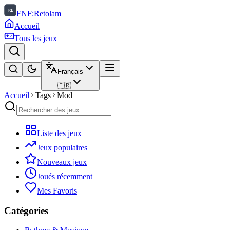
FNF:Retolam
Accueil
Tous les jeux
Français
🇫🇷
Accueil
Tags
Mod
Liste des jeux
Jeux populaires
Nouveaux jeux
Joués récemment
Mes Favoris
Catégories