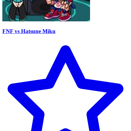
FNF vs Hatsune Miku