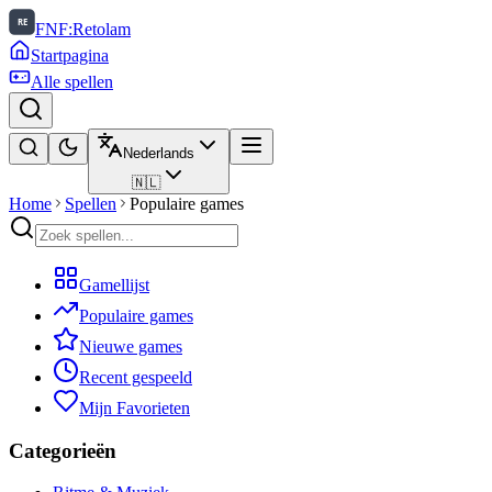
FNF:Retolam
Startpagina
Alle spellen
Nederlands
🇳🇱
Home
Spellen
Populaire games
Gamellijst
Populaire games
Nieuwe games
Recent gespeeld
Mijn Favorieten
Categorieën