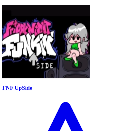
FNF UpSide