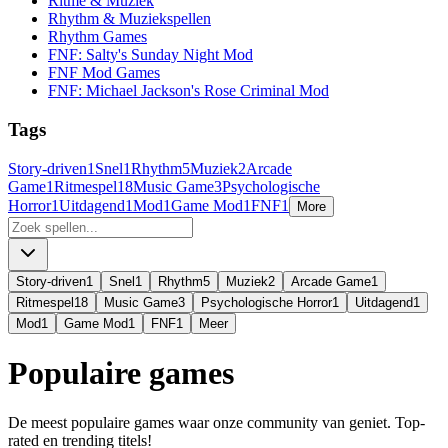
Ritme & Muziek
Rhythm & Muziekspellen
Rhythm Games
FNF: Salty's Sunday Night Mod
FNF Mod Games
FNF: Michael Jackson's Rose Criminal Mod
Tags
Story-driven
1
Snel
1
Rhythm
5
Muziek
2
Arcade
Game
1
Ritmespel
18
Music Game
3
Psychologische
Horror
1
Uitdagend
1
Mod
1
Game Mod
1
FNF
1
More
Story-driven
1
Snel
1
Rhythm
5
Muziek
2
Arcade Game
1
Ritmespel
18
Music Game
3
Psychologische Horror
1
Uitdagend
1
Mod
1
Game Mod
1
FNF
1
Meer
Populaire games
De meest populaire games waar onze community van geniet. Top-
rated en trending titels!