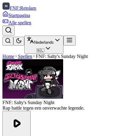
FNF:Retolam
Startpagina
Alle spellen
Nederlands
🇳🇱
Home
Spellen
FNF: Salty's Sunday Night
FNF: Salty's Sunday Night
Rap battle tegen een onverwachte legende.