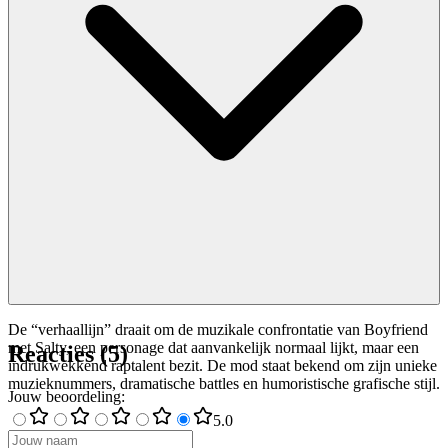
De “verhaallijn” draait om de muzikale confrontatie van Boyfriend
met Salty, een personage dat aanvankelijk normaal lijkt, maar een
Reacties
(
5
)
indrukwekkend raptalent bezit. De mod staat bekend om zijn unieke
muzieknummers, dramatische battles en humoristische grafische stijl.
Jouw beoordeling
:
5
.0