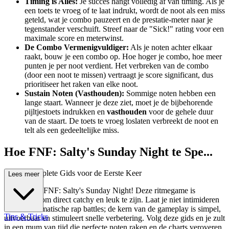
Timing is Alles:
Je succes hangt volledig af van timing. Als je
een toets te vroeg of te laat indrukt, wordt de noot als een miss
geteld, wat je combo pauzeert en de prestatie-meter naar je
tegenstander verschuift. Streef naar de "Sick!" rating voor een
maximale score en meterwinst.
De Combo Vermenigvuldiger:
Als je noten achter elkaar
raakt, bouw je een combo op. Hoe hoger je combo, hoe meer
punten je per noot verdient. Het verbreken van de combo
(door een noot te missen) vertraagt je score significant, dus
prioritiseer het raken van elke noot.
Sustain Noten (Vasthouden):
Sommige noten hebben een
lange staart. Wanneer je deze ziet, moet je de bijbehorende
pijltjestoets indrukken en
vasthouden
voor de gehele duur
van de staart. De toets te vroeg loslaten verbreekt de noot en
telt als een gedeeltelijke miss.
Hoe FNF: Salty's Sunday Night te Spe...
len: Je Complete Gids voor de Eerste Keer
Lees meer
Welkom bij FNF: Salty's Sunday Night! Deze ritmegame is
ontworpen om direct catchy en leuk te zijn. Laat je niet intimideren
door de dramatische rap battles; de kern van de gameplay is simpel,
Tips & Tricks
uitvoerbaar en stimuleert snelle verbetering. Volg deze gids en je zult
in een mum van tijd die perfecte noten raken en de charts veroveren