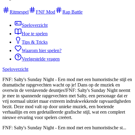
Ritmespel
FNF Mod
Rap Battle
Speloverzicht
Hoe te spelen
Tips & Tricks
Waarom hier spelen?
Veelgestelde vragen
Speloverzicht
FNF: Salty's Sunday Night - Een mod met een humoristische stijl en
dramatische rapgevechten wacht op je! Dans op de muziek en
overwin de verslavende deuntjes!FNF: Salty's Sunday Night neemt
je mee in spannende rapgevechten met Salty, een personage dat er
vrij normaal uitziet maar extreem indrukwekkende rapvaardigheden
bezit. Deze mod valt op door unieke muziek, een boeiende
verhaallijn en een gedetailleerde grafische stijl, wat een compleet
nieuwe ervaring voor spelers creëert.
FNF: Salty's Sunday Night - Een mod met een humoristische st...