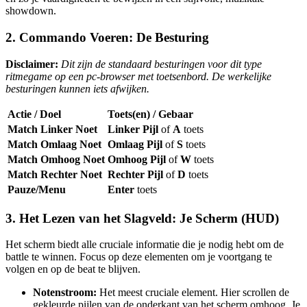
showdown.
2. Commando Voeren: De Besturing
Disclaimer:
Dit zijn de standaard besturingen voor dit type
ritmegame op een pc-browser met toetsenbord. De werkelijke
besturingen kunnen iets afwijken.
Actie / Doel
Toets(en) / Gebaar
Match Linker Noet
Linker Pijl
of
A
toets
Match Omlaag Noet
Omlaag Pijl
of
S
toets
Match Omhoog Noet
Omhoog Pijl
of
W
toets
Match Rechter Noet
Rechter Pijl
of
D
toets
Pauze/Menu
Enter
toets
3. Het Lezen van het Slagveld: Je Scherm (HUD)
Het scherm biedt alle cruciale informatie die je nodig hebt om de
battle te winnen. Focus op deze elementen om je voortgang te
volgen en op de beat te blijven.
Notenstroom:
Het meest cruciale element. Hier scrollen de
gekleurde pijlen van de onderkant van het scherm omhoog. Je