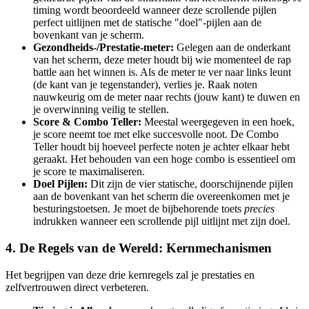
timing wordt beoordeeld wanneer deze scrollende pijlen
perfect uitlijnen met de statische "doel"-pijlen aan de
bovenkant van je scherm.
Gezondheids-/Prestatie-meter:
Gelegen aan de onderkant
van het scherm, deze meter houdt bij wie momenteel de rap
battle aan het winnen is. Als de meter te ver naar links leunt
(de kant van je tegenstander), verlies je. Raak noten
nauwkeurig om de meter naar rechts (jouw kant) te duwen en
je overwinning veilig te stellen.
Score & Combo Teller:
Meestal weergegeven in een hoek,
je score neemt toe met elke succesvolle noot. De Combo
Teller houdt bij hoeveel perfecte noten je achter elkaar hebt
geraakt. Het behouden van een hoge combo is essentieel om
je score te maximaliseren.
Doel Pijlen:
Dit zijn de vier statische, doorschijnende pijlen
aan de bovenkant van het scherm die overeenkomen met je
besturingstoetsen. Je moet de bijbehorende toets
precies
indrukken wanneer een scrollende pijl uitlijnt met zijn doel.
4. De Regels van de Wereld: Kernmechanismen
Het begrijpen van deze drie kernregels zal je prestaties en
zelfvertrouwen direct verbeteren.