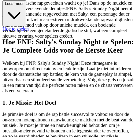
ijl en dramatische rapgevechten wacht op je! Dans op de muziek en
Lees meer
overwin de verslavende deuntjes!FNF: Salty's Sunday Night neemt
je mee in spannende rapgevechten met Salty, een personage dat er
vrij normaal uitziet maar extreem indrukwekkende rapvaardigheden
bezit. Deze mod valt op door unieke muziek, een boeiende
Hoe te spelen
verhaallijn en een gedetailleerde grafische stijl, wat een compleet
nieuwe ervaring voor spelers creëert.
Hoe FNF: Salty's Sunday Night te Spelen:
Je Complete Gids voor de Eerste Keer
Welkom bij FNF: Salty's Sunday Night! Deze ritmegame is
ontworpen om direct catchy en leuk te zijn. Laat je niet intimideren
door de dramatische rap battles; de kern van de gameplay is simpel,
uitvoerbaar en stimuleert snelle verbetering. Volg deze gids en je zult
in een mum van tijd die perfecte noten raken en de charts veroveren
als een veteraan.
1. Je Missie: Het Doel
Je primaire doel is om de rap battle succesvol te voltooien door de
on-screen notenpatronen nauwkeurig te matchen met de beat van de
muziek. Je moet je ritme en nauwkeurigheid behouden om je
prestatie-meter gevuld te houden en je tegenstander te overtreffen,
en zo je vaardigheden te bewijzen in een stijlvolle, muzikale