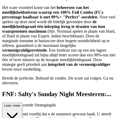
Het ware voordeel komt van het
beheersen van het
moeilijkheidsniveau waarop een 100% Full Combo (FC)-
percentage haalbaar is met 99%+ "Perfect"-oordelen.
Voor veel
spelers op deze mod wordt dit feitelijk gevonden door
de
moeilijkheidsgraad één inkeping terug te draaien van hun
waargenomen maximum
(bijv. Normaal spelen in plaats van Hard,
of Hard in plaats van Expert, indien beschikbaar). Door de
marginale toename in basisscore door hogere nootdichtheid op te
offeren, garandeert u de maximaal mogelijke
vermenigvuldigerretentie
. Een foutloze run op een iets lagere
moeilijkheidsgraad zal bijna altijd beter scoren dan een 98%-run met
één of twee missers op de hoogste moeilijkheidsgraad. Deze
strategie geeft prioriteit aan
integriteit van de vermenigvuldiger
boven ruwe noottelling.
Bereik de perfectie. Behoud de combo. De score zal volgen. Ga nu
uitvoeren.
FNF: Salty's Sunday Night Meesteren:...
Een Geavanceerde Strategiegids
Lees meer
U bent het punt voorbij dat u de nummers gewoon haalt. U streeft