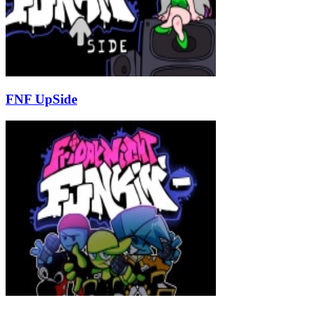
FNF UpSide