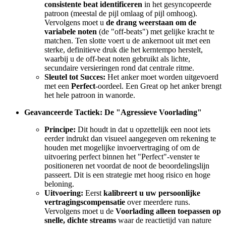
consistente beat identificeren
in het gesyncopeerde
patroon (meestal de pijl omlaag of pijl omhoog).
Vervolgens moet u
de drang weerstaan om de
variabele noten
(de "off-beats") met gelijke kracht te
matchen. Ten slotte voert u de ankernoot uit met een
sterke, definitieve druk die het kerntempo herstelt,
waarbij u de off-beat noten gebruikt als lichte,
secundaire versieringen rond dat centrale ritme.
Sleutel tot Succes:
Het anker moet worden uitgevoerd
met een
Perfect
-oordeel. Een Great op het anker brengt
het hele patroon in wanorde.
Geavanceerde Tactiek: De "Agressieve Voorlading"
Principe:
Dit houdt in dat u opzettelijk een noot iets
eerder indrukt dan visueel aangegeven om rekening te
houden met mogelijke invoervertraging of om de
uitvoering perfect binnen het "Perfect"-venster te
positioneren net voordat de noot de beoordelingslijn
passeert. Dit is een strategie met hoog risico en hoge
beloning.
Uitvoering:
Eerst
kalibreert u uw persoonlijke
vertragingscompensatie
over meerdere runs.
Vervolgens moet u de
Voorlading alleen toepassen op
snelle, dichte streams
waar de reactietijd van nature