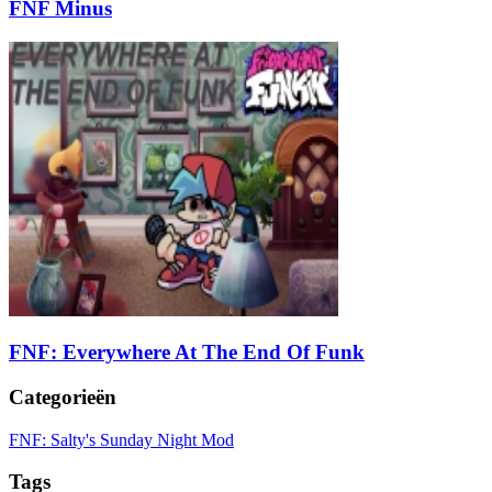
FNF Minus
FNF: Everywhere At The End Of Funk
Categorieën
FNF: Salty's Sunday Night Mod
Tags