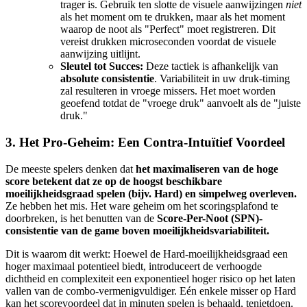
trager is. Gebruik ten slotte de visuele aanwijzingen
niet
als het moment om te drukken, maar als het moment
waarop de noot als "Perfect" moet registreren. Dit
vereist drukken microseconden voordat de visuele
aanwijzing uitlijnt.
Sleutel tot Succes:
Deze tactiek is afhankelijk van
absolute consistentie
. Variabiliteit in uw druk-timing
zal resulteren in vroege missers. Het moet worden
geoefend totdat de "vroege druk" aanvoelt als de "juiste
druk."
3. Het Pro-Geheim: Een Contra-Intuïtief Voordeel
De meeste spelers denken dat
het maximaliseren van de hoge
score betekent dat ze op de hoogst beschikbare
moeilijkheidsgraad spelen (bijv. Hard) en simpelweg overleven.
Ze hebben het mis. Het ware geheim om het scoringsplafond te
doorbreken, is het benutten van de
Score-Per-Noot (SPN)-
consistentie van de game boven moeilijkheidsvariabiliteit.
Dit is waarom dit werkt: Hoewel de Hard-moeilijkheidsgraad een
hoger maximaal potentieel biedt, introduceert de verhoogde
dichtheid en complexiteit een exponentieel hoger risico op het laten
vallen van de combo-vermenigvuldiger. Eén enkele misser op Hard
kan het scorevoordeel dat in minuten spelen is behaald, tenietdoen.