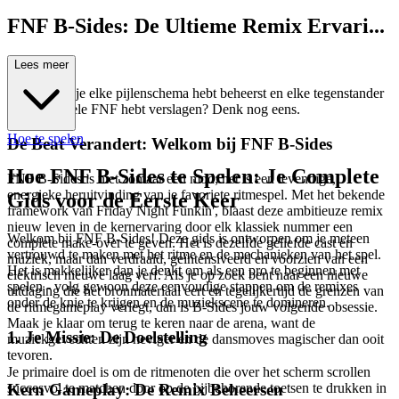
FNF B-Sides: De Ultieme Remix Ervari...
ng
Lees meer
Denk je dat je elke pijlenschema hebt beheerst en elke tegenstander
in de originele FNF hebt verslagen? Denk nog eens.
Hoe te spelen
De Beat Verandert: Welkom bij FNF B-Sides
Hoe FNF B-Sides te Spelen: Je Complete
FNF B-Sides is niet zomaar een mod; het is een levendige,
energieke heruitvinding van je favoriete ritmespel. Met het bekende
Gids voor de Eerste Keer
framework van Friday Night Funkin', blaast deze ambitieuze remix
nieuw leven in de kernervaring door elk klassiek nummer een
Welkom bij FNF B-Sides! Deze gids is ontworpen om je meteen
complete make-over te geven. Het is dezelfde geliefde cast en
vertrouwd te maken met het ritme en de mechanieken van het spel.
muziek, maar dan verdraaid, geïntensiveerd en voorzien van een
Het is makkelijker dan je denkt om als een pro te beginnen met
elektrisch nieuwe laag verf. Als je op zoek bent naar een nieuwe
spelen - volg gewoon deze eenvoudige stappen om de remixes
uitdaging die het bronmateriaal eert en tegelijkertijd de grenzen van
onder de knie te krijgen en de muziekscene te domineren.
de ritmegameplay verlegt, dan is B-Sides jouw volgende obsessie.
Maak je klaar om terug te keren naar de arena, want de
1. Je Missie: De Doelstelling
muziekgevechten zijn heviger en de dansmoves magischer dan ooit
tevoren.
Je primaire doel is om de ritmenoten die over het scherm scrollen
Kern Gameplay: De Remix Beheersen
succesvol te matchen door op de bijbehorende toetsen te drukken in