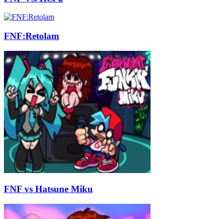
FNF:Retolam
FNF vs Hatsune Miku