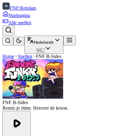
FNF:Retolam
Startpagina
Alle spellen
Nederlands
🇳🇱
Home
Spellen
FNF B-Sides
FNF B-Sides
Remix je ritme. Herover de kroon.