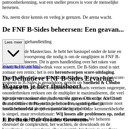
patroonherkenning, wat een sneller proces is voor de menselijke
hersenen.
Nu, neem deze kennis en verleg je grenzen. De arena wacht.
De FNF B-Sides beheersen: Een geavan...
ceerde strategiehandleiding
Lees meer
Welkom bij de Masterclass. Je hebt het basisspel onder de knie en
zoekt nu de voorsprong die nodig is om de ranglijsten in FNF B-
Sides te domineren. Dit is geen handleiding over het raken van
Waarom hier spelen?
noten; het is een blauwdruk voor
scoren
. De B-Sides mod is niet
zomaar een remix; het is een
herontworpen score-uitdaging
.
De Definitieve FNF B-Sides Ervaring:
Vergeet alles wat je weet over casual spelen. De kern van het score-
systeem in B-Sides is genadeloos gericht op
Snelheid & Combo
Waarom je hier thuishoort
Integriteit
. De snellere, complexere notencharts vereisen ongerepte,
ononderbroken reeksen om de multiplier te maximaliseren, die veel
agressiever escaleert dan in de vanilla game. Ons enige doel is om
We zijn niet zomaar een platform; we zijn een filosofie. Als Chief
de maximale combo-status te behouden, waarbij elke gemiste noot
Brand Officer & Player Experience Evangelist geloof ik
wordt behandeld als een catastrofale score-dood.
fundamenteel dat je tijd en passie heilig zijn. Onze kernmerkbelofte
is simpel, maar revolutionair:
Wij lossen alle problemen op, zodat
1. De Basis: Drie Gouden Gewoontes
jij je puur op het plezier kunt concentreren.
We beheren
obsessief de complexiteit, het wachten, de downloads en de