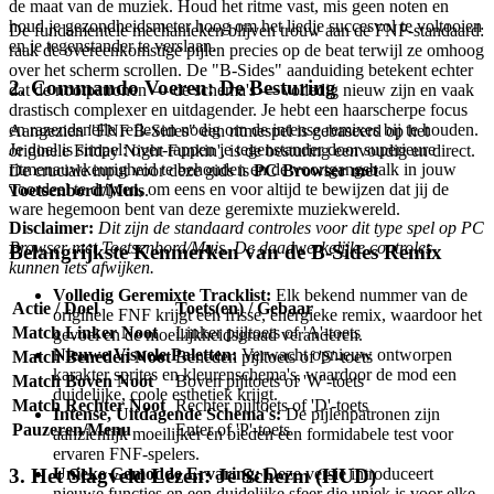
de maat van de muziek. Houd het ritme vast, mis geen noten en
houd je gezondheidsmeter hoog om het liedje succesvol te voltooien
De fundamentele mechanieken blijven trouw aan de FNF-standaard:
en je tegenstander te verslaan.
raak de overeenkomstige pijlen precies op de beat terwijl ze omhoog
over het scherm scrollen. De "B-Sides" aanduiding betekent echter
2. Commando Voeren: De Besturing
dat de nootpatronen — de schema's — volledig nieuw zijn en vaak
drastisch complexer en uitdagender. Je hebt een haarscherpe focus
en razendsnelle reflexen nodig om de intense remixes bij te houden.
Aangezien "FNF B-Sides" een ritmespel is gebaseerd op het
Je doel is simpel: over-rappen je tegenstander door superieure
originele Friday Night Funkin', is de besturing eenvoudig en direct.
ritmenauwkeurigheid te behouden en de voortgangsbalk in jouw
De cruciale input voor deze gids is
PC Browser met
voordeel te drijven, om eens en voor altijd te bewijzen dat jij de
Toetsenbord/Muis
.
ware hegemoon bent van deze geremixte muziekwereld.
Disclaimer:
Dit zijn de standaard controles voor dit type spel op PC
Browser met Toetsenbord/Muis. De daadwerkelijke controles
Belangrijkste Kenmerken van de B-Sides Remix
kunnen iets afwijken.
Volledig Geremixte Tracklist:
Elk bekend nummer van de
Actie / Doel
Toets(en) / Gebaar
originele FNF krijgt een frisse, energieke remix, waardoor het
Match Linker Noot
Linker pijltoets of 'A'-toets
gevoel en de moeilijkheidsgraad veranderen.
Nieuwe Visuele Paletten:
Verwacht opnieuw ontworpen
Match Beneden Noot
Beneden pijltoets of 'S'-toets
karakter sprites en kleurenschema's, waardoor de mod een
Match Boven Noot
Boven pijltoets of 'W'-toets
duidelijke, coole esthetiek krijgt.
Match Rechter Noot
Rechter pijltoets of 'D'-toets
Intense, Uitdagende Schema's:
De pijlenpatronen zijn
Pauzeren/Menu
Enter of 'P'-toets
aanzienlijk moeilijker en bieden een formidabele test voor
ervaren FNF-spelers.
Unieke Gemodde Ervaring:
Deze versie introduceert
3. Het Slagveld Lezen: Je Scherm (HUD)
nieuwe functies en een duidelijke sfeer die uniek is voor elke