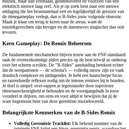
muziek, maar dan verdraaid, geïntensiveerd en voorzien van een
elektrisch nieuwe laag verf. Als je op zoek bent naar een nieuwe
uitdaging die het bronmateriaal eert en tegelijkertijd de grenzen van
de ritmegameplay verlegt, dan is B-Sides jouw volgende obsessie.
Maak je klaar om terug te keren naar de arena, want de
muziekgevechten zijn heviger en de dansmoves magischer dan ooit
tevoren.
Kern Gameplay: De Remix Beheersen
De fundamentele mechanieken blijven trouw aan de FNF-standaard:
raak de overeenkomstige pijlen precies op de beat terwijl ze omhoog
over het scherm scrollen. De "B-Sides" aanduiding betekent echter
dat de nootpatronen — de schema's — volledig nieuw zijn en vaak
drastisch complexer en uitdagender. Je hebt een haarscherpe focus
en razendsnelle reflexen nodig om de intense remixes bij te houden.
Je doel is simpel: over-rappen je tegenstander door superieure
ritmenauwkeurigheid te behouden en de voortgangsbalk in jouw
voordeel te drijven, om eens en voor altijd te bewijzen dat jij de
ware hegemoon bent van deze geremixte muziekwereld.
Belangrijkste Kenmerken van de B-Sides Remix
Volledig Geremixte Tracklist:
Elk bekend nummer van de
originele FNF krijgt een frisse, energieke remix, waardoor het