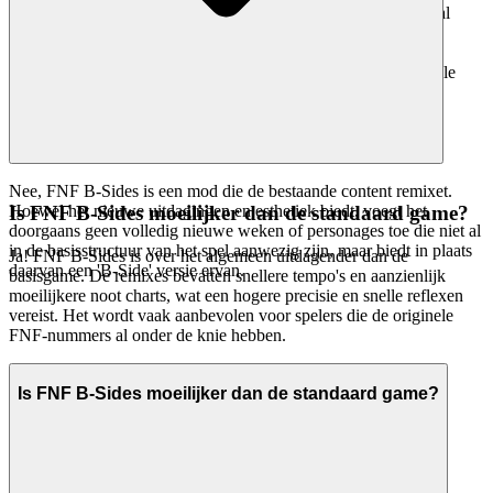
onopvallende interface die de game, en alleen de game, centraal
stelt. Je zult hier geen duizenden gekloonde games vinden. We
presenteren
FNF B-Sides
omdat we geloven dat het een
uitzonderlijke game is die je tijd waard is. Dat is onze curatoriële
belofte: minder ruis, meer van de kwaliteit die je verdient.
Nee, FNF B-Sides is een mod die de bestaande content remixet.
Hoewel het nieuwe uitdagingen en esthetiek biedt, voegt het
Is FNF B-Sides moeilijker dan de standaard game?
doorgaans geen volledig nieuwe weken of personages toe die niet al
in de basisstructuur van het spel aanwezig zijn, maar biedt in plaats
Ja! FNF B-Sides is over het algemeen uitdagender dan de
daarvan een 'B-Side' versie ervan.
basisgame. De remixes bevatten snellere tempo's en aanzienlijk
moeilijkere noot charts, wat een hogere precisie en snelle reflexen
vereist. Het wordt vaak aanbevolen voor spelers die de originele
FNF-nummers al onder de knie hebben.
Is FNF B-Sides moeilijker dan de standaard game?