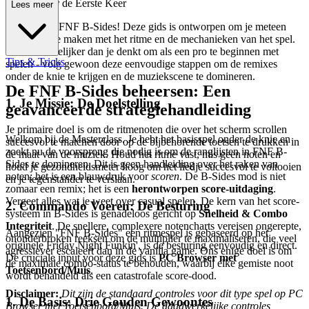
te Gids voor de Eerste Keer
Lees meer
Welkom bij FNF B-Sides! Deze gids is ontworpen om je meteen
vertrouwd te maken met het ritme en de mechanieken van het spel.
Het is makkelijker dan je denkt om als een pro te beginnen met
Tips & Tricks
spelen - volg gewoon deze eenvoudige stappen om de remixes
onder de knie te krijgen en de muziekscene te domineren.
De FNF B-Sides beheersen: Een
1. Je Missie: De Doelstelling
geavanceerde strategiehandleiding
Je primaire doel is om de ritmenoten die over het scherm scrollen
Welkom bij de Masterclass. Je hebt het basisspel onder de knie en
succesvol te matchen door op de bijbehorende toetsen te drukken in
zoekt nu de voorsprong die nodig is om de ranglijsten in FNF B-
de maat van de muziek. Houd het ritme vast, mis geen noten en
Sides te domineren. Dit is geen handleiding over het raken van
houd je gezondheidsmeter hoog om het liedje succesvol te voltooien
noten; het is een blauwdruk voor
scoren
. De B-Sides mod is niet
en je tegenstander te verslaan.
zomaar een remix; het is een
herontworpen score-uitdaging
.
Vergeet alles wat je weet over casual spelen. De kern van het score-
2. Commando Voeren: De Besturing
systeem in B-Sides is genadeloos gericht op
Snelheid & Combo
Integriteit
. De snellere, complexere notencharts vereisen ongerepte,
Aangezien "FNF B-Sides" een ritmespel is gebaseerd op het
ononderbroken reeksen om de multiplier te maximaliseren, die veel
originele Friday Night Funkin', is de besturing eenvoudig en direct.
agressiever escaleert dan in de vanilla game. Ons enige doel is om
De cruciale input voor deze gids is
PC Browser met
de maximale combo-status te behouden, waarbij elke gemiste noot
Toetsenbord/Muis
.
wordt behandeld als een catastrofale score-dood.
Disclaimer:
Dit zijn de standaard controles voor dit type spel op PC
1. De Basis: Drie Gouden Gewoontes
Browser met Toetsenbord/Muis. De daadwerkelijke controles