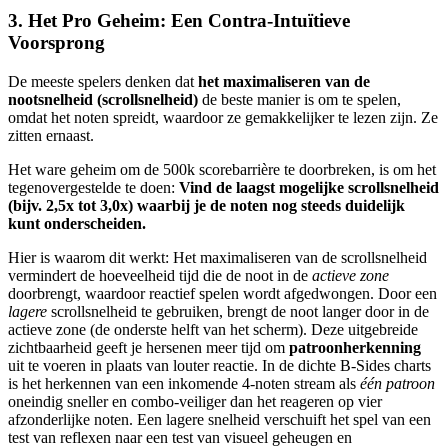
3. Het Pro Geheim: Een Contra-Intuïtieve
Voorsprong
De meeste spelers denken dat
het maximaliseren van de
nootsnelheid (scrollsnelheid)
de beste manier is om te spelen,
omdat het noten spreidt, waardoor ze gemakkelijker te lezen zijn. Ze
zitten ernaast.
Het ware geheim om de 500k scorebarrière te doorbreken, is om het
tegenovergestelde te doen:
Vind de laagst mogelijke scrollsnelheid
(bijv. 2,5x tot 3,0x) waarbij je de noten nog steeds duidelijk
kunt onderscheiden.
Hier is waarom dit werkt: Het maximaliseren van de scrollsnelheid
vermindert de hoeveelheid tijd die de noot in de
actieve zone
doorbrengt, waardoor reactief spelen wordt afgedwongen. Door een
lagere
scrollsnelheid te gebruiken, brengt de noot langer door in de
actieve zone (de onderste helft van het scherm). Deze uitgebreide
zichtbaarheid geeft je hersenen meer tijd om
patroonherkenning
uit te voeren in plaats van louter reactie. In de dichte B-Sides charts
is het herkennen van een inkomende 4-noten stream als
één patroon
oneindig sneller en combo-veiliger dan het reageren op vier
afzonderlijke noten. Een lagere snelheid verschuift het spel van een
test van reflexen naar een test van visueel geheugen en