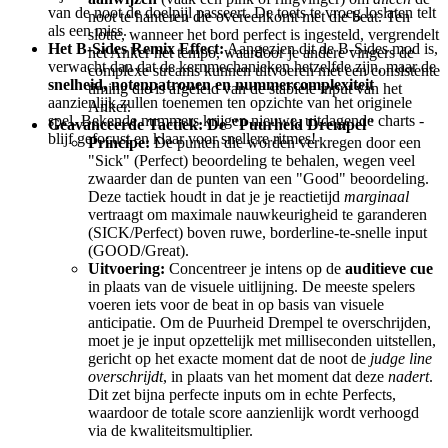
van de noot de doelpijl passeert. De toets te vroeg loslaten telt
noot te hanteren die overeenkomt met die beat. Ten
als een miss.
slotte, wanneer het bord perfect is ingesteld, vergrendelt
Het B-Sides Remix Effect:
Aangezien dit de B-Sides mod is,
het Anker het tempo, waardoor je andere vingers de
verwacht dan dat de kernmechanieken hetzelfde zijn, maar de
complexe streams kunnen uitvoeren met een consistente
snelheid, notenpatronen en nummercomplexiteit
timing die is afgeleid van de stabiele input van het
aanzienlijk zullen toenemen ten opzichte van het originele
Anker.
spel. Bekende nummers krijgen nieuwe, uitdagende charts -
Geavanceerde Tactiek: De "Puurheid Drempel"
blijf gefocust en klaar voor snellere ritmes!
Principe:
De punten die worden verkregen door een
"Sick" (Perfect) beoordeling te behalen, wegen veel
zwaarder dan de punten van een "Good" beoordeling.
Deze tactiek houdt in dat je je reactietijd
marginaal
vertraagt om maximale nauwkeurigheid te garanderen
(SICK/Perfect) boven ruwe, borderline-te-snelle input
(GOOD/Great).
Uitvoering:
Concentreer je intens op de
auditieve cue
in plaats van de visuele uitlijning. De meeste spelers
voeren iets voor de beat in op basis van visuele
anticipatie. Om de Puurheid Drempel te overschrijden,
moet je je input opzettelijk met milliseconden uitstellen,
gericht op het exacte moment dat de noot de
judge line
overschrijdt
, in plaats van het moment dat deze
nadert
.
Dit zet bijna perfecte inputs om in echte Perfects,
waardoor de totale score aanzienlijk wordt verhoogd
via de kwaliteitsmultiplier.