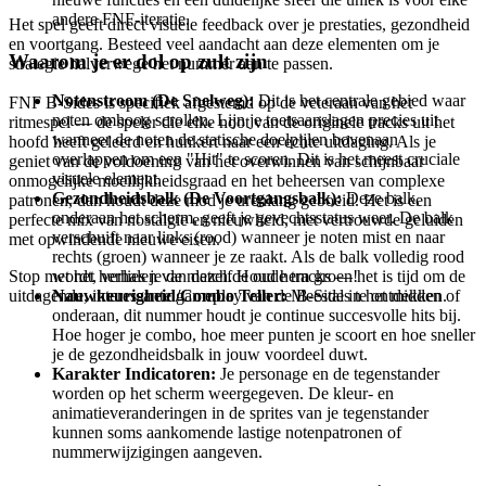
andere FNF-iteratie.
Het spel geeft direct visuele feedback over je prestaties, gezondheid
en voortgang. Besteed veel aandacht aan deze elementen om je
Waarom je er dol op zult zijn
strategie halverwege het nummer aan te passen.
Notenstroom (De Snelweg):
Dit is het centrale gebied waar
FNF B-Sides is specifiek afgestemd op de veteraan van het
noten omhoog scrollen. Lijn je toetsaanslagen precies uit
ritmespel — de speler die elke noot van de originele tracks uit het
wanneer de noten de statische doelpijlen bovenaan
hoofd heeft geleerd en hunkert naar een echte uitdaging. Als je
overlappen om een "Hit" te scoren. Dit is het meest cruciale
geniet van de voldoening van het overwinnen van schijnbaar
visuele element.
onmogelijke moeilijkheidsgraad en het beheersen van complexe
Gezondheidsbalk (De Voortgangsbalk):
Deze balk,
patronen, dan houdt deze mod je urenlang geboeid. Het is een
onderaan het scherm, geeft je gevechtsstatus weer. De balk
perfecte mix van nostalgie en nieuwheid, met vertrouwde geluiden
verschuift naar links (rood) wanneer je noten mist en naar
met opwindende nieuwe eisen.
rechts (groen) wanneer je ze raakt. Als de balk volledig rood
wordt, verlies je de match. Houd hem groen!
Stop met het herhalen van dezelfde oude tracks — het is tijd om de
Nauwkeurigheid/Combo Teller:
Meestal in het midden of
uitdagende, interessante gameplay van de B-Sides te ontdekken.
onderaan, dit nummer houdt je continue succesvolle hits bij.
Hoe hoger je combo, hoe meer punten je scoort en hoe sneller
je de gezondheidsbalk in jouw voordeel duwt.
Karakter Indicatoren:
Je personage en de tegenstander
worden op het scherm weergegeven. De kleur- en
animatieveranderingen in de sprites van je tegenstander
kunnen soms aankomende lastige notenpatronen of
nummerwijzigingen aangeven.