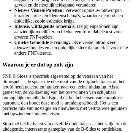
gevoel en de moeilijkheidsgraad veranderen.
Nieuwe Visuele Paletten:
Verwacht opnieuw ontworpen
karakter sprites en kleurenschema's, waardoor de mod een
duidelijke, coole esthetiek krijgt.
Intense, Uitdagende Schema's:
De pijlenpatronen zijn
aanzienlijk moeilijker en bieden een formidabele test voor
ervaren FNF-spelers.
Unieke Gemodde Ervaring:
Deze versie introduceert
nieuwe functies en een duidelijke sfeer die uniek is voor elke
andere FNF-iteratie.
Waarom je er dol op zult zijn
FNF B-Sides is specifiek afgestemd op de veteraan van het
ritmespel — de speler die elke noot van de originele tracks uit het
hoofd heeft geleerd en hunkert naar een echte uitdaging. Als je
geniet van de voldoening van het overwinnen van schijnbaar
onmogelijke moeilijkheidsgraad en het beheersen van complexe
patronen, dan houdt deze mod je urenlang geboeid. Het is een
perfecte mix van nostalgie en nieuwheid, met vertrouwde geluiden
met opwindende nieuwe eisen.
Stop met het herhalen van dezelfde oude tracks — het is tijd om de
uitdagende, interessante gameplay van de B-Sides te ontdekken.