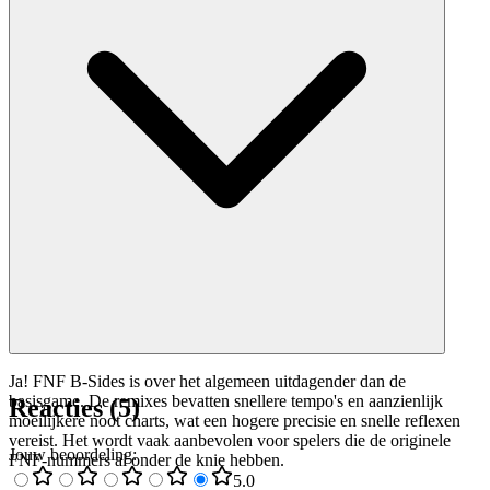
Ja! FNF B-Sides is over het algemeen uitdagender dan de
basisgame. De remixes bevatten snellere tempo's en aanzienlijk
Reacties
(
5
)
moeilijkere noot charts, wat een hogere precisie en snelle reflexen
vereist. Het wordt vaak aanbevolen voor spelers die de originele
Jouw beoordeling
:
FNF-nummers al onder de knie hebben.
5
.0