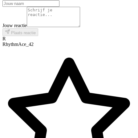
Jouw reactie
Plaats reactie
R
RhythmAce_42