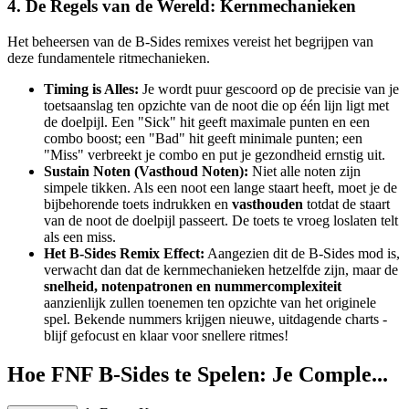
4. De Regels van de Wereld: Kernmechanieken
Het beheersen van de B-Sides remixes vereist het begrijpen van
deze fundamentele ritmechanieken.
Timing is Alles:
Je wordt puur gescoord op de precisie van je
toetsaanslag ten opzichte van de noot die op één lijn ligt met
de doelpijl. Een "Sick" hit geeft maximale punten en een
combo boost; een "Bad" hit geeft minimale punten; een
"Miss" verbreekt je combo en put je gezondheid ernstig uit.
Sustain Noten (Vasthoud Noten):
Niet alle noten zijn
simpele tikken. Als een noot een lange staart heeft, moet je de
bijbehorende toets indrukken en
vasthouden
totdat de staart
van de noot de doelpijl passeert. De toets te vroeg loslaten telt
als een miss.
Het B-Sides Remix Effect:
Aangezien dit de B-Sides mod is,
verwacht dan dat de kernmechanieken hetzelfde zijn, maar de
snelheid, notenpatronen en nummercomplexiteit
aanzienlijk zullen toenemen ten opzichte van het originele
spel. Bekende nummers krijgen nieuwe, uitdagende charts -
blijf gefocust en klaar voor snellere ritmes!
Hoe FNF B-Sides te Spelen: Je Comple...