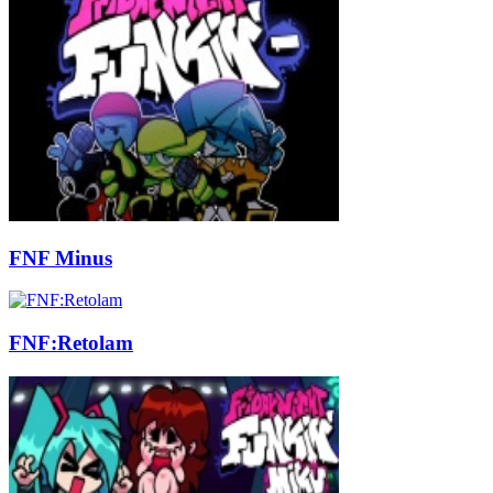
FNF Minus
FNF:Retolam