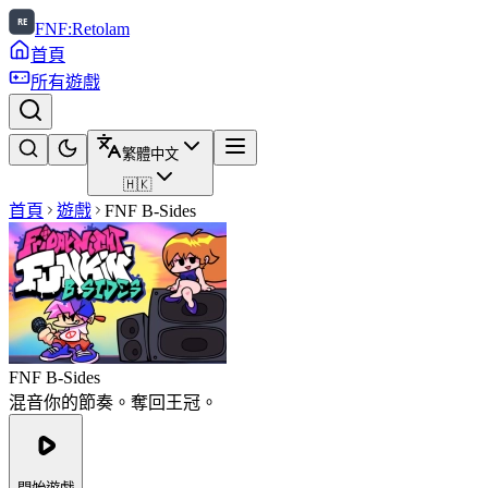
FNF:Retolam
首頁
所有遊戲
繁體中文
🇭🇰
首頁
遊戲
FNF B-Sides
FNF B-Sides
混音你的節奏。奪回王冠。