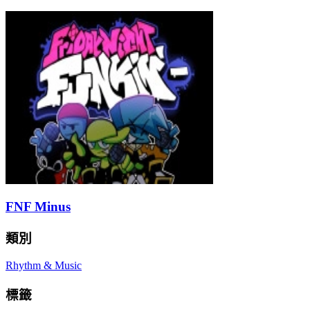
FNF Minus
類別
Rhythm & Music
標籤