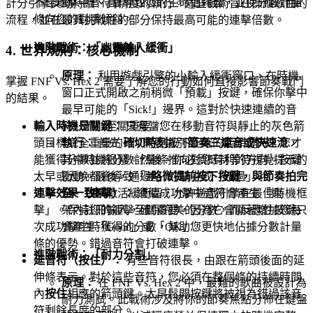
不佳地擊中音符會導致您的生命值耗盡，並使分數計量
計分引擎獎勵持續、高精度的執行。這些戰術旨在操縱歌曲的
條向您的對手傾斜。
流程，並在最具挑戰性的部分保持最高可能的連擊倍數。
進階戰術：「幽靈輸入緩衝」
4. 世界規則：核心機制
原理：
利用遊戲引擎的小輸入緩衝窗口，在時機
掌握 FNF Vs. Hex 2 需要了解您的行動如何直接影響節奏戰鬥
窗口正式開啟之前稍微「預載」按鍵，確保你擊中
的結果。
最早可能的「Sick!」邊界。這對於快速連續的音
符（流）至關重要。
輸入時機是關鍵：
只有當您在移動音符與靜止的灰色箭
執行：
首先，你需要識別
節奏三連音或快速流
，
頭目標完全重疊的
確切時刻
按下正確的箭頭鍵時，您才
其中時機很緊。然後，你必須抵制等待視覺提示的
能獲得分數並將分數計量條推向對您有利的方向。按鍵
衝動。最後，通過
略微提前按下按鍵，與節奏拍完
太早或太晚都會導致「差」的擊中或「錯過」。
全一致
來激活緩衝區，允許遊戲引擎在最佳時機框
連擊效果（連擊）：
連續成功擊中音符會產生「連
架內註冊輸入，確保完美的分數，而反應性按鍵只
擊」。保持您的連擊至關重要，因為它會顯著增加您每
會產生「Good」或「OK」。
次成功擊中時獲得的分數，幫助您更快地佔據分數計量
條的優勢。錯過音符會打破連擊。
進階戰術：「耐力分割」
延音符（按住）：
有些音符很長，由跟在箭頭後面的延
伸條表示。對於這些音符，您必須在整個條的持續時間
原理：
在 FNF Vs. Hex 2 中，最難的歌曲被設計為
內
按住
相應的箭頭鍵。太早鬆開按鍵將被視為錯過該音
耐力測試。此戰術涉及將你的節奏焦點分佈在鍵盤
符剩餘長度的部分。