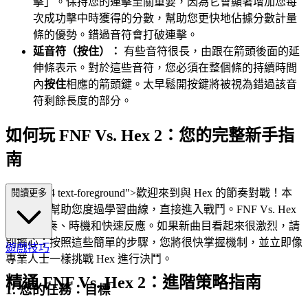
擊」。保持您的連擊至關重要，因為它會顯著增加您每
次成功擊中時獲得的分數，幫助您更快地佔據分數計量
條的優勢。錯過音符會打破連擊。
延音符（按住）：
有些音符很長，由跟在箭頭後面的延
伸條表示。對於這些音符，您必須在整個條的持續時間
內
按住
相應的箭頭鍵。太早鬆開按鍵將被視為錯過該音
符剩餘長度的部分。
如何玩 FNF Vs. Hex 2：您的完整新手指
南
lass="mb-4 text-foreground">歡迎來到與 Hex 的節奏對戰！本
閱讀更多
指南旨在幫助您度過學習曲線，直接進入戰鬥。FNF Vs. Hex
2 關乎節奏、時機和快速反應。如果新曲目看起來很激烈，請
別擔心；按照這些簡單的步驟，您將很快掌握機制，並立即像
遊戲技巧
專業人士一樣挑戰 Hex 進行決鬥。
精通 FNF Vs. Hex 2：進階策略指南
1. 您的任務：目標