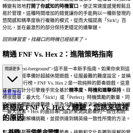
轉變有效地
打開了你感知的時機窗口
，使正常速度感覺輕鬆且
易於管理。這種時間增加的錯覺讓你的手能夠以一種新發現的
悠閒感和精準度執行複雜的模式，從而大幅提高「Sick!」百
分比，並在最激烈的部分保持更穩定的連擊鏈。
回到練習室。找藉口的時機已經結束了。
精通 FNF Vs. Hex 2：進階策略指南
s="mb-4 text-foreground">這不是一本新手指南。如果你來到這
閱讀更多
裡，你已經準備好超越休閒遊戲，征服最難的難度設定，並稱
霸 FNF 排行榜。FNF Vs. Hex 2 是一款純粹的節奏遊戲，這意
味著它的計分引擎幾乎完全基於
精準度、時機和連擊保持
。目
推薦理由
標很簡單：最大化「Sick!」或「Perfect」時機獎勵的數量，同
時保持不間斷的連擊鏈，因為分數倍數是決定你最終得分的唯
終極版 FNF Vs. Hex 2 體驗：您該來這裡
一最大因素。Hex 的曲目專門設計來測試節奏的一致性和耐
的原因
力。我們將解構挑戰，並提供達到精英級一致性所需的方法。
1. 基礎：三個黃金習慣
您不僅僅是個玩家；您是對節奏、挑戰和文化有獨到見解的愛