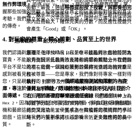
其中時機很緊。然後，你必須抵制等待視覺提示的
無作弊環境。
追逐
排行榜上的榜首位置，掌
FNF Vs. Hex 2
衝動。最後，通過
略微提前按下按鍵，與節奏拍完
握那些加強的挑戰，知道這是在真正的玩家面前對技能的真正
全一致
來激活緩衝區，允許遊戲引擎在最佳時機框
考驗。我們建立安全、公平的遊樂場，讓您可以專注於建立您
架內註冊輸入，確保完美的分數，而反應性按鍵只
的傳奇。
會產生「Good」或「OK」。
4. 對玩家的尊重：精心策劃、品質至上的世界
進階戰術：「耐力分割」
我們認識到您不是在尋找噪音；您是在尋找品質。您的時間太
原理：
在 FNF Vs. Hex 2 中，最難的歌曲被設計為
寶貴，不能浪費在篩選低品質的克隆和損壞的體驗上。我們的
耐力測試。此戰術涉及將你的節奏焦點分佈在鍵盤
平台不是垃圾場；它是一個精心策劃的藝廊。情感上的好處是
的左右兩側，以減輕疲勞並保持獨立的時機完整
感到被看見和被尊重——您是專家，我們像對待專家一樣對待
性。
您，只呈現最好的。證明？
一個經過嚴格測試和策劃的內容
執行：
對於涉及所有四個箭頭的複雜模式，指定
庫，專注於優質 H5 體驗，透過乾淨、快速且不引人注目的介
你的
左手（上/下）用於旋律
，而你的
右手（左/
面傳遞。
您在這裡找不到數千個克隆遊戲。我們推薦
右）用於基礎打擊樂器或低音線
。通過在精神上為
FNF Vs.
，因為我們相信它充滿活力的挑戰、新曲目以及像點唱
每隻手分配不同的音樂角色，你可以避免時機錯誤
Hex 2
機和藝廊這樣的深度功能，使其成為一款值得您花時間的卓越
的交叉污染。當一隻手正在與複雜的模式作鬥爭
遊戲。這就是我們的策劃承諾：減少噪音，更多您應得的品
時，另一隻手保持核心節奏，防止災難性的節奏中
質。
斷。