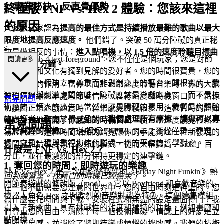
3. 專業秘訣：反直覺優勢
終極版 FNF Vs. Hex 2 體驗：您該來這裡
的原因
大多數玩家認為
提高的最佳方式是持續播放最難的歌曲以最大
限度地提高反應速度。
他們錯了。突破 50 萬分障礙的真正秘
<...
訣是做相反的事情：
進入點唱機，以 1.5 倍的速度聆聽目標曲
p class="mb-4 text-foreground">您不僅僅是個玩家；您是對節
閱讀更多
目至少 15 分鐘。
奏、挑戰和文化有獨到見解的愛好者。您的時間很寶貴，您的
熱情值得一個建立在尊重而非剝削之上的平台。歸根究底，我
這就是它的作用：當你以高於正常速度聆聽音樂時，你的大腦
們相信您與刺激之間的唯一障礙應該是遊戲本身——而不是技
被迫以壓縮速率處理節奏信息（音符密度和時機窗口）。當你
常見問題
術摩擦、煩人的廣告，當然也不是隱藏的費用。我們是您體驗
切換回正常遊戲速度時，音樂感覺會慢很多。這種暫時的認知
的守護者，致力於單一承諾：
我們處理所有摩擦，讓您可以專
轉變有效地
打開了你感知的時機窗口
，使正常速度感覺輕鬆且
常見問題
注於純粹的樂趣。
在這裡玩 FNF Vs. Hex 2 不僅僅是一種選
易於管理。這種時間增加的錯覺讓你的手能夠以一種新發現的
擇；它是一種與重視您信任勝過一切的平台的哲學對齊。
悠閒感和精準度執行複雜的模式，從而大幅提高「Sick!」百
什麼是 FNF Vs. Hex 2？
分比，並在最激烈的部分保持更穩定的連擊鏈。
1. 奪回您的時間：即時遊玩的樂趣
FNF Vs. Hex 2 是一款由粉絲製作的《Friday Night Funkin'》熱
回到練習室。找藉口的時機已經結束了。
門節奏遊戲的修改版（mod）。它以 Boyfriend 和喜歡音樂的
在一個不斷需要您注意的世界中，您的自由時刻是神聖的。您
機器人角色 Hex 之間激烈的音樂對戰為特色。這個續集模組
為什麼要花時間與下載、安裝程式和無盡的設定畫面搏鬥？我
引入了新歌曲、具有挑戰性的難度和獨特的功能，例如畫廊和
們尊重您的自由，消除了每一個技術障礙。情感上的好處是立
點唱機。
即的滿足感，並消除了將期待變成煩惱的挫敗感。我們的技術