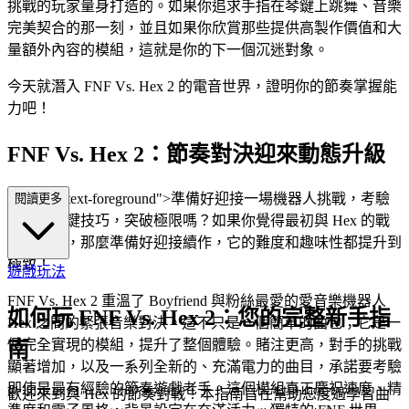
挑戰的玩家量身打造的。如果你追求手指在琴鍵上跳舞、音樂
完美契合的那一刻，並且如果你欣賞那些提供高製作價值和大
量額外內容的模組，這就是你的下一個沉迷對象。
今天就潛入 FNF Vs. Hex 2 的電音世界，證明你的節奏掌握能
力吧！
FNF Vs. Hex 2：節奏對決迎來動態升級
ss="mb-4 text-foreground">準備好迎接一場機器人挑戰，考驗
閱讀更多
你的方向鍵技巧，突破極限嗎？如果你覺得最初與 Hex 的戰
鬥很艱難，那麼準備好迎接續作，它的難度和趣味性都提升到
極致！
遊戲玩法
FNF Vs. Hex 2 重溫了 Boyfriend 與粉絲最愛的愛音樂機器人
如何玩 FNF Vs. Hex 2：您的完整新手指
Hex 之間的緊張音樂對決。這不只是一個簡單的曲包；它是一
個完全實現的模組，提升了整個體驗。賭注更高，對手的挑戰
南
顯著增加，以及一系列全新的、充滿電力的曲目，承諾要考驗
即使是最有經驗的節奏遊戲老手。這個模組真正慶祝速度、精
歡迎來到與 Hex 的節奏對戰！本指南旨在幫助您度過學習曲