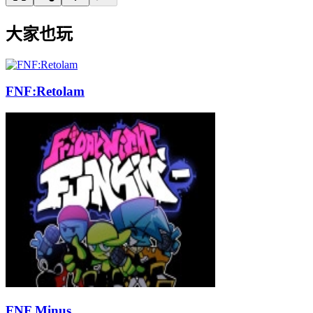
大家也玩
FNF:Retolam
FNF Minus