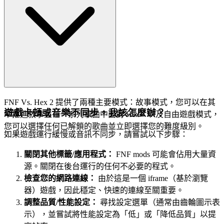
FNF Vs. Hex 2 提供了兩種主要模式：故事模式，您可以在其
遊戲卡頓或音樂不同步。我該怎麼辦？
中推進敘事並在一系列歌曲中面對 Hex，以及自由遊戲模式，
您可以選擇任何已解鎖的歌曲並立即選擇您的難度級別。
如果遊戲運行緩慢或音訊不同步，請嘗試以下步驟：
關閉其他標籤/應用程式：
FNF mods 可能會佔用大量資
源。關閉在後台運行的任何不必要的程式。
檢查您的網路連線：
由於這是一個 iframe（基於瀏覽
器）遊戲，因此穩定、快速的連線至關重要。
調整品質/性能設定：
尋找設定選單（通常由齒輪圖示表
示），並嘗試將性能設定為「低」或「降低品質」以提