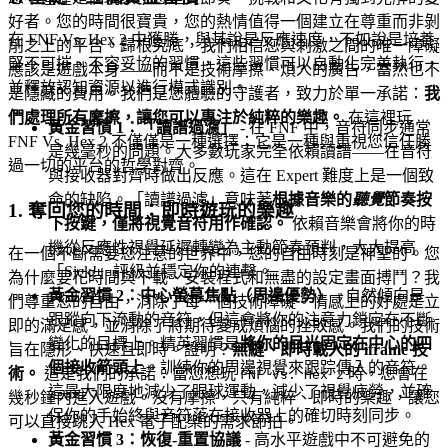
好者。您的時間很寶貴，您的熱情值得一個建立在尊重而非剝
在 FNF Vs. Hex 2 中獲勝，與其說是反應速度，不如說是培養
削之上的平台。歸根究底，我們相信您與刺激之間的唯一障礙
堅不可摧、不容妥協的習慣，這些習慣可以自動化完美執行，
應該是遊戲本身——而不是技術摩擦、煩人的廣告，當然也不
並釋放認知資源以進行模式識別。
是隱藏的費用。我們是您體驗的守護者，致力於單一承諾：
我
們處理所有摩擦，讓您可以專注於純粹的樂趣。
在這裡玩
黃金習慣 1：「讀譜過濾」
- 在 FNF 中，音符同步通常
FNF Vs. Hex 2 不僅僅是一種選擇；它是一種與重視您信任勝
是幾毫秒的問題。大多數玩家完全依賴讀譜——在音符
過一切的平台的哲學對齊。
與接收器對齊時做出反應。這在 Expert 難度上是一個致
命的缺陷。「讀譜過濾」意味著
根據音樂的
聽覺
節奏按
1. 奪回您的時間：即時遊玩的樂趣
下按鍵，僅將視覺音符用作確認。
依賴音樂會將你的時
機從反應性視覺延遲轉變為主動節奏預判，大大提高
在一個不斷需要您注意的世界中，您的自由時刻是神聖的。您
「Sick!」評級並穩定你的連擊。
為什麼要花時間與下載、安裝程式和無盡的設定畫面搏鬥？我
黃金習慣 2：中心螢幕焦點（周邊優勢）
- 自然傾向是
們尊重您的自由，消除了每一個技術障礙。情感上的好處是立
跟蹤向下流動的音符，但這會將你的注意力鎖定在不斷
即的滿足感，並消除了將期待變成煩惱的挫敗感。我們的技術
變化的目標上。精英習慣是
將你的目光固定在中心的四
旨在隱形、快速且即時。證明？
無縫、即時載入的 iframe 技
個接收箭頭上
。訓練你的周邊視覺來跟踪傳入的音符。
術。
這是我們的承諾：當您想玩
時，您會在
FNF Vs. Hex 2
這最大限度地減少了眼球運動，減少了視覺疲勞，並確
幾秒鐘內進入遊戲。沒有摩擦，只有純粹、即時的樂趣，讓您
保你的手始終與音符落在接收器上的確切時刻同步。
可以直接跳入 Hex 電子配樂的需求節拍。
黃金習慣 3：恢復-重置協議
- 高水平遊戲中不可避免的