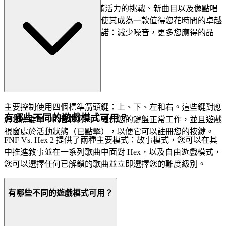
，因為我們相信它充滿活力的挑戰、新曲目以及像點唱
Hex 2
機和藝廊這樣的深度功能，使其成為一款值得您花時間的卓越
遊戲。這就是我們的策劃承諾：減少噪音，更多您應得的品
質。
主要控制使用四個標準箭頭鍵：上、下、左和右。這些鍵對應
有哪些不同的遊戲模式可用？
於您需要擊中的音符方向。確保您的鍵盤正常工作，並且遊戲
視窗處於活動狀態（已點擊），以便它可以註冊您的按鍵。
FNF Vs. Hex 2 提供了兩種主要模式：故事模式，您可以在其
中推進敘事並在一系列歌曲中面對 Hex，以及自由遊戲模式，
您可以選擇任何已解鎖的歌曲並立即選擇您的難度級別。
有哪些不同的遊戲模式可用？