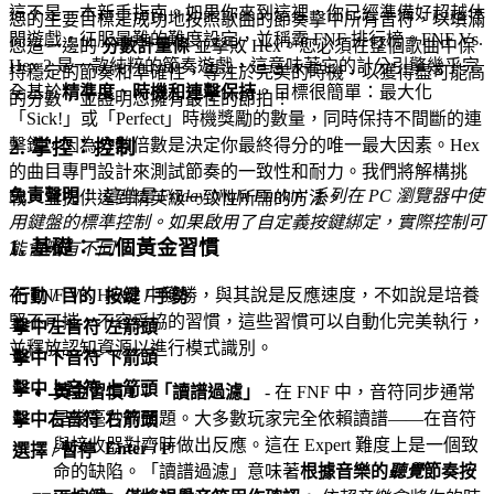
這不是一本新手指南。如果你來到這裡，你已經準備好超越休
您的主要目標是成功地按照歌曲的節奏擊中所有音符，以填滿
閒遊戲，征服最難的難度設定，並稱霸 FNF 排行榜。FNF Vs.
您這一邊的
分數計量條
並擊敗 Hex。您必須在整個歌曲中保
Hex 2 是一款純粹的節奏遊戲，這意味著它的計分引擎幾乎完
持穩定的節奏和準確性，專注於完美的時機，以獲得盡可能高
全基於
精準度、時機和連擊保持
。目標很簡單：最大化
的分數，並證明您擁有最佳的節拍！
「Sick!」或「Perfect」時機獎勵的數量，同時保持不間斷的連
擊鏈，因為分數倍數是決定你最終得分的唯一最大因素。Hex
2. 掌控：控制
的曲目專門設計來測試節奏的一致性和耐力。我們將解構挑
免責聲明：
這些是 Friday Night Funkin' 系列在 PC 瀏覽器中使
戰，並提供達到精英級一致性所需的方法。
用鍵盤的標準控制。如果啟用了自定義按鍵綁定，實際控制可
1. 基礎：三個黃金習慣
能會略有不同。
在 FNF Vs. Hex 2 中獲勝，與其說是反應速度，不如說是培養
行動 / 目的
按鍵 / 手勢
堅不可摧、不容妥協的習慣，這些習慣可以自動化完美執行，
擊中左音符
左箭頭
並釋放認知資源以進行模式識別。
擊中下音符
下箭頭
擊中上音符
上箭頭
黃金習慣 1：「讀譜過濾」
- 在 FNF 中，音符同步通常
是幾毫秒的問題。大多數玩家完全依賴讀譜——在音符
擊中右音符
右箭頭
與接收器對齊時做出反應。這在 Expert 難度上是一個致
Enter / P
選擇 / 暫停
命的缺陷。「讀譜過濾」意味著
根據音樂的
聽覺
節奏按