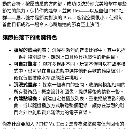
動的音符，按壓熟悉的方向鍵。成功取決於你完美地擊中那些
節拍的能力，保持你的連擊，並向 Hex——以及整個 FNF 社
群——展示誰才是節奏對決的 Boss。容錯空間很小，使得每
首曲目都成為一場令人心跳加速的節奏至上決鬥。
讓節拍落下的關鍵特色
擴展的歌曲列表：
沉浸在激烈的音樂比賽中，其中包括
一系列特別設計、朗朗上口且極具挑戰性的新曲目。
可自訂難度：
與許多模組不同，玩家不僅可以在故事模
式中，也可以在自由遊戲中選擇他們喜歡的難度級別，
確保每個技能水準都能獲得挑戰。
沉浸式畫廊：
探索一個專門的空間，收納與模組相關的
所有藝術品、概念設計和圖像，提供幕後的精彩一瞥。
內建點唱機：
創建自定義播放列表、重複播放喜歡的歌
曲，或以隨機播放方式聆聽整個配樂，讓你在激烈的戰
鬥之外也能欣賞充滿活力的電子音樂。
你為什麼要加入？FNF Vs. Hex 2 是專為渴望嚴肅但有回報的