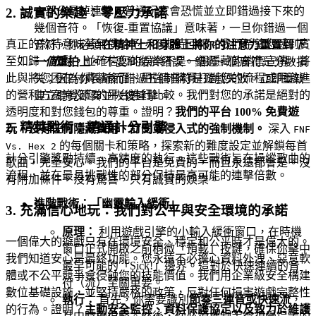
一部分是掉連擊。普通玩家會恐慌並立即錯過接下來的
2. 誠實的樂趣：零壓力承諾
幾個音符。「恢復-重置協議」意味著，一旦你錯過一個
真正的款待意味著無償給予，不期待回報。我們希望您感到賓
音符，你必須
在精神上和身體上將你的注意力重置到
下
至如歸、放鬆，並確信您的娛樂不是一個隱藏的銷售宣傳。將
一個
重拍上。
不要糾結於錯誤。錯過一個音符是分數損
此與將您困在付費牆後面、用強制購買打斷您的流程或用激進
失；因為你畏縮而錯過五個音符是遊戲失敗。立即重新
的營利方案淹沒您的平台進行比較。我們對您的承諾是絕對的
建立聽覺節奏並恢復連擊。
透明度和對您錢包的尊重。證明？
我們的平台 100% 免費遊
2. 精英戰術：精通計分引擎
玩，沒有任何隱藏費用、訂閱或侵入式的強制機制。
深入
FNF
的每個關卡和策略，探索新的難度設定並解鎖每首
Vs. Hex 2
計分引擎獎勵持續、高精度的執行。這些戰術旨在操縱歌曲的
歌曲，完全安心。我們的平台是免費的，而且永遠都會是。沒
流程，並在最具挑戰性的部分保持最高可能的連擊倍數。
有附加條件，沒有驚喜，只有誠實的娛樂。
進階戰術：「幽靈輸入緩衝」
3. 充滿信心地玩：我們對公平與安全環境的承諾
原理：
利用遊戲引擎的小輸入緩衝窗口，在時機
一個偉大的遊戲只有在環境安全、穩定和公平時才是偉大的。
窗口正式開啟之前稍微「預載」按鍵，確保你擊中
我們知道安心是最終功能。您永遠不必擔心資料外洩、惡意軟
最早可能的「Sick!」邊界。這對於快速連續的音
體或不公平競爭會侵蝕您的技能價值。我們用企業級安全構建
符（流）至關重要。
數位基礎設施，並堅持嚴格的政策，反對任何損害遊戲完整性
執行：
首先，你需要識別
節奏三連音或快速流
，
的行為。證明？
主動安全監控、資料保護協定以及致力於維護