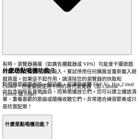
有時，瀏覽器擴展（如廣告攔截器或 VPN）可能會干擾遊戲
什麼是點唱機功能？
的載入方式或處理按鍵輸入。嘗試停用任何擴展並重新載入遊
戲頁面。如果這不起作用，請清除您的瀏覽器的快取和
點唱機是遊戲內的一個功能，可讓您收聽 FNF Vs. Hex 2 mod
Cookie，然後嘗試使用不同的現代瀏覽器（如 Chrome、
中包含的所有音樂曲目，而無需播放它們。您可以建立播放清
Firefox 或 Edge）。
單、重複喜歡的歌曲或隨機收聽它們。非常適合練習節奏或只
是欣賞配樂！
什麼是點唱機功能？