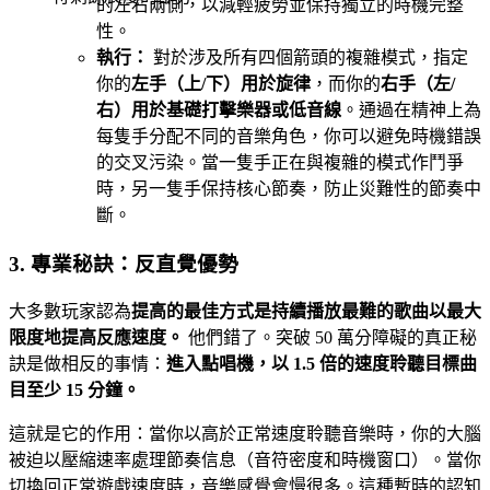
的左右兩側，以減輕疲勞並保持獨立的時機完整
性。
執行：
對於涉及所有四個箭頭的複雜模式，指定
你的
左手（上/下）用於旋律
，而你的
右手（左/
右）用於基礎打擊樂器或低音線
。通過在精神上為
每隻手分配不同的音樂角色，你可以避免時機錯誤
的交叉污染。當一隻手正在與複雜的模式作鬥爭
時，另一隻手保持核心節奏，防止災難性的節奏中
斷。
3. 專業秘訣：反直覺優勢
大多數玩家認為
提高的最佳方式是持續播放最難的歌曲以最大
限度地提高反應速度。
他們錯了。突破 50 萬分障礙的真正秘
訣是做相反的事情：
進入點唱機，以 1.5 倍的速度聆聽目標曲
目至少 15 分鐘。
這就是它的作用：當你以高於正常速度聆聽音樂時，你的大腦
被迫以壓縮速率處理節奏信息（音符密度和時機窗口）。當你
切換回正常遊戲速度時，音樂感覺會慢很多。這種暫時的認知