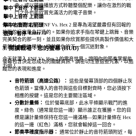
曲，或以隨機播放方式聆聽整個配樂，讓你在激烈的戰
擊中下音符
下箭頭
鬥之外也能欣賞充滿活力的電子音樂。
擊中上音符
上箭頭
你為什麼要加入？FNF Vs. Hex 2 是專為渴望嚴肅但有回報的
擊中右音符
右箭頭
挑戰的玩家量身打造的。如果你追求手指在琴鍵上跳舞、音樂
Enter / P
選擇 / 暫停
完美契合的那一刻，並且如果你欣賞那些提供高製作價值和大
量額外內容的模組，這就是你的下一個沉迷對象。
3. 閱讀戰場：您的螢幕 (HUD)
今天就潛入 FNF Vs. Hex 2 的電音世界，證明你的節奏掌握能
螢幕包含決定您成功的關鍵資訊。請密切注意這些元素，以追
力吧！
蹤您的表現和進度。
音符箭頭（高速公路）：
這些是螢幕頂部的四個靜止灰
色箭頭。當傳入的音符與這些目標對齊時，您必須按下
相應的按鍵。這是您的主要關注區域。
分數計量條：
位於螢幕底部，此水平條顯示戰鬥的進
度。綠色（通常是您這一邊）顯示誰正在獲勝。您的目
標是讓計量條保持在您這一邊滿格—如果計量條在 Hex
的這一邊（紅色）滿格，您就會輸掉這一回合。
節奏準確度指示器：
通常位於靜止的音符箭頭附近，每