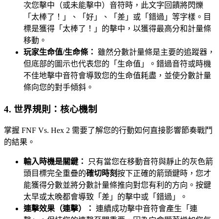
次您擊中（或未能擊中）音符時，此文字回饋將閃爍
「太棒了！」、「好」、「差」或「錯過」等字樣。目
標是獲得「太棒了！」的擊中，以獲得最高分和計量條
移動。
玩家生命值/生命條：
雖然分數計量條是主要的追蹤器，
但底部的圖示也代表您的「生命值」。錯過音符或時機
不佳地擊中音符會導致您的生命值耗盡，並使分數計量
條向您的對手傾斜。
4. 世界規則：核心機制
掌握 FNF Vs. Hex 2 需要了解您的行動如何直接影響節奏戰鬥
的結果。
輸入時機是關鍵：
只有當您在移動音符與靜止的灰色箭
頭目標完全重疊的
確切時刻
按下正確的箭頭鍵時，您才
能獲得分數並將分數計量條推向對您有利的方向。按鍵
太早或太晚都會導致「差」的擊中或「錯過」。
連擊效果（連擊）：
連續成功擊中音符會產生「連