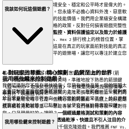
一個偉大的遊戲只有在環境安全、穩定和公平時才是偉大的。
我該如何玩這個遊戲？
我們知道安心是最終功能。您永遠不必擔心資料外洩、惡意軟
體或不公平競爭會侵蝕您的技能價值。我們用企業級安全構建
數位基礎設施，並堅持嚴格的政策，反對任何損害遊戲完整性
的行為。證明？
主動安全監控、資料保護協定以及致力於維護
無作弊環境。
追逐
排行榜上的榜首位置，掌
FNF Vs. Hex 2
握那些加強的挑戰，知道這是在真正的玩家面前對技能的真正
考驗。我們建立安全、公平的遊樂場，讓您可以專注於建立您
的傳奇。
4. 對玩家的尊重：精心策劃、品質至上的世界
核心遊戲玩法與原版 FNF 相同。您需要在相應的音符（箭
我用哪些鍵來控制遊戲？
頭）與螢幕頂部的接收器對齊時，準確地按下熟悉的箭頭鍵
我們認識到您不是在尋找噪音；您是在尋找品質。您的時間太
（或 WASD，取決於您的設置）。目標是完美地按照節奏擊
主要控制使用四個標準箭頭鍵：上、下、左和右。這些鍵對應
寶貴，不能浪費在篩選低品質的克隆和損壞的體驗上。我們的
中音符，以勝過 Hex。
於您需要擊中的音符方向。確保您的鍵盤正常工作，並且遊戲
平台不是垃圾場；它是一個精心策劃的藝廊。情感上的好處是
視窗處於活動狀態（已點擊），以便它可以註冊您的按鍵。
感到被看見和被尊重——您是專家，我們像對待專家一樣對待
您，只呈現最好的。證明？
一個經過嚴格測試和策劃的內容
庫，專注於優質 H5 體驗，透過乾淨、快速且不引人注目的介
我用哪些鍵來控制遊戲？
面傳遞。
您在這裡找不到數千個克隆遊戲。我們推薦
FNF Vs.