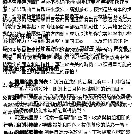
準度和電子風格，背景設定在充滿活力、獨特的 FNF 世界
線，直接進入戰鬥。FNF Vs. Hex 2 關乎節奏、時機和快速反
中。
應。如果新曲目看起來很激烈，請別擔心；按照這些簡單的步
驟，您將很快掌握機制，並立即像專業人士一樣挑戰 Hex 進
核心玩法仍然是粉絲們喜愛的高強度節奏動作。隨著充滿活力
行決鬥。
的電子配樂響起，你的任務簡單卻極具挑戰性：完美地配合滾
動的音符，按壓熟悉的方向鍵。成功取決於你完美地擊中那些
1. 您的任務：目標
節拍的能力，保持你的連擊，並向 Hex——以及整個 FNF 社
群——展示誰才是節奏對決的 Boss。容錯空間很小，使得每
您的主要目標是成功地按照歌曲的節奏擊中所有音符，以填滿
首曲目都成為一場令人心跳加速的節奏至上決鬥。
您這一邊的
分數計量條
並擊敗 Hex。您必須在整個歌曲中保
持穩定的節奏和準確性，專注於完美的時機，以獲得盡可能高
讓節拍落下的關鍵特色
的分數，並證明您擁有最佳的節拍！
擴展的歌曲列表：
沉浸在激烈的音樂比賽中，其中包括
2. 掌控：控制
一系列特別設計、朗朗上口且極具挑戰性的新曲目。
可自訂難度：
與許多模組不同，玩家不僅可以在故事模
免責聲明：
這些是 Friday Night Funkin' 系列在 PC 瀏覽器中使
式中，也可以在自由遊戲中選擇他們喜歡的難度級別，
用鍵盤的標準控制。如果啟用了自定義按鍵綁定，實際控制可
確保每個技能水準都能獲得挑戰。
能會略有不同。
沉浸式畫廊：
探索一個專門的空間，收納與模組相關的
所有藝術品、概念設計和圖像，提供幕後的精彩一瞥。
行動 / 目的
按鍵 / 手勢
內建點唱機：
創建自定義播放列表、重複播放喜歡的歌
擊中左音符
左箭頭