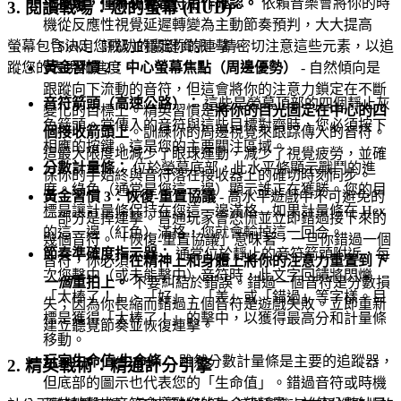
下按鍵，僅將視覺音符用作確認。
依賴音樂會將你的時
3. 閱讀戰場：您的螢幕 (HUD)
機從反應性視覺延遲轉變為主動節奏預判，大大提高
「Sick!」評級並穩定你的連擊。
螢幕包含決定您成功的關鍵資訊。請密切注意這些元素，以追
黃金習慣 2：中心螢幕焦點（周邊優勢）
- 自然傾向是
蹤您的表現和進度。
跟蹤向下流動的音符，但這會將你的注意力鎖定在不斷
音符箭頭（高速公路）：
這些是螢幕頂部的四個靜止灰
變化的目標上。精英習慣是
將你的目光固定在中心的四
色箭頭。當傳入的音符與這些目標對齊時，您必須按下
個接收箭頭上
。訓練你的周邊視覺來跟踪傳入的音符。
相應的按鍵。這是您的主要關注區域。
這最大限度地減少了眼球運動，減少了視覺疲勞，並確
分數計量條：
位於螢幕底部，此水平條顯示戰鬥的進
保你的手始終與音符落在接收器上的確切時刻同步。
度。綠色（通常是您這一邊）顯示誰正在獲勝。您的目
黃金習慣 3：恢復-重置協議
- 高水平遊戲中不可避免的
標是讓計量條保持在您這一邊滿格—如果計量條在 Hex
一部分是掉連擊。普通玩家會恐慌並立即錯過接下來的
的這一邊（紅色）滿格，您就會輸掉這一回合。
幾個音符。「恢復-重置協議」意味著，一旦你錯過一個
節奏準確度指示器：
通常位於靜止的音符箭頭附近，每
音符，你必須
在精神上和身體上將你的注意力重置到
下
次您擊中（或未能擊中）音符時，此文字回饋將閃爍
一個
重拍上。
不要糾結於錯誤。錯過一個音符是分數損
「太棒了！」、「好」、「差」或「錯過」等字樣。目
失；因為你畏縮而錯過五個音符是遊戲失敗。立即重新
標是獲得「太棒了！」的擊中，以獲得最高分和計量條
建立聽覺節奏並恢復連擊。
移動。
玩家生命值/生命條：
雖然分數計量條是主要的追蹤器，
2. 精英戰術：精通計分引擎
但底部的圖示也代表您的「生命值」。錯過音符或時機