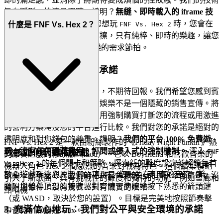
旨在隱形、快速且即時。證明？
無縫、即時載入的 iframe 技
術。
這是我們的承諾：當您想玩
時，您會在
什麼是 FNF Vs. Hex 2？
FNF Vs. Hex 2
幾秒鐘內進入遊戲。沒有摩擦，只有純粹、即時的樂趣，讓您
可以直接跳入 Hex 電子配樂的需求節拍。
2. 誠實的樂趣：零壓力承諾
真正的款待意味著無償給予，不期待回報。我們希望您感到賓
至如歸、放鬆，並確信您的娛樂不是一個隱藏的銷售宣傳。將
此與將您困在付費牆後面、用強制購買打斷您的流程或用激進
的營利方案淹沒您的平台進行比較。我們對您的承諾是絕對的
透明度和對您錢包的尊重。證明？
我們的平台 100% 免費遊
FNF Vs. Hex 2 是一款由粉絲製作的《Friday Night Funkin'》熱
玩，沒有任何隱藏費用、訂閱或侵入式的強制機制。
深入
我該如何玩這個遊戲？
FNF
門節奏遊戲的修改版（mod）。它以 Boyfriend 和喜歡音樂的
的每個關卡和策略，探索新的難度設定並解鎖每首
Vs. Hex 2
機器人角色 Hex 之間激烈的音樂對戰為特色。這個續集模組
核心遊戲玩法與原版 FNF 相同。您需要在相應的音符（箭
歌曲，完全安心。我們的平台是免費的，而且永遠都會是。沒
引入了新歌曲、具有挑戰性的難度和獨特的功能，例如畫廊和
頭）與螢幕頂部的接收器對齊時，準確地按下熟悉的箭頭鍵
有附加條件，沒有驚喜，只有誠實的娛樂。
點唱機。
（或 WASD，取決於您的設置）。目標是完美地按照節奏擊
3. 充滿信心地玩：我們對公平與安全環境的承諾
中音符，以勝過 Hex。