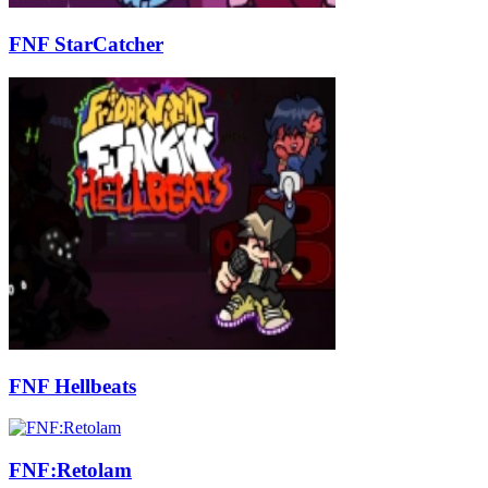
FNF StarCatcher
FNF Hellbeats
FNF:Retolam