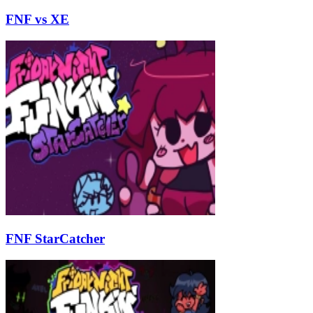
FNF vs XE
FNF StarCatcher