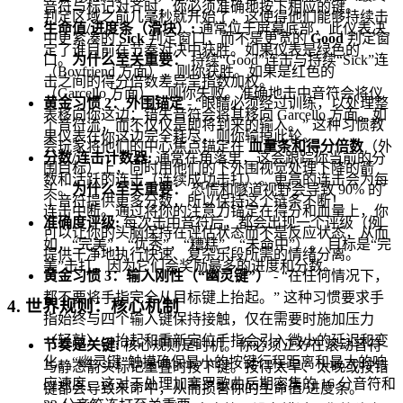
音符与标记对齐时，你必须准确地按下相应的键。
判定区域之前几毫秒就开始了，这使得他们能够持续击
生命值/进度条（滑块）:
通常位于屏幕底部，此仪表决
中更紧凑的
Sick
判定窗口，而不是更宽的
Good
判定窗
定了谁目前在节奏对决中获胜。如果仪表是绿色的
口。
为什么至关重要：
持续“Good”连击与持续“Sick”连
（Boyfriend 方面），则你获胜。如果是红色的
击之间的得分倍数差异呈指数加权。
（Garcello 方面），则你失败。准确地击中音符会将仪
黄金习惯 2：外围锚定
- “眼睛必须经过训练，以处理整
表移向你这边；错失音符会将其移向 Garcello 方面。如
个音符流，而不仅仅是即将到来的输入。” 这种习惯教
果仪表在你这边完全耗尽，则你输掉此轮。
会玩家将他们的中心焦点锚定在
血量条和得分倍数
（外
分数/连击计数器:
通常在角落里，这会跟踪你当前的分
围目标）上，同时用他们的下外围视觉处理下降的箭
数和活跃的连击（连续成功击打）。更高的连击会为每
头。
为什么至关重要：
恐慌和隧道视野会导致 90% 的
个音符提供更多分数，所以保持这个链条不断！
连击中断。通过将你的注意力锚定在得分和血量上，你
准确度评级:
每次击中音符后，都会出现一个评级（例
可以让你的头脑保持在评估状态而不是反应状态，从而
如，“完美”，“优秀”，“糟糕”，“未命中”）。 目标是“完
提供干净地执行快速、复杂乐段所需的情绪分离。
美”击打，因为它们会奖励最多的进度和分数。
黄金习惯 3：输入刚性（“幽灵键”）
- “在任何情况下，
都不要将手指完全从目标键上抬起。” 这种习惯要求手
4. 世界规则：核心机制
指始终与四个输入键保持接触，仅在需要时施加压力
（轻敲）。抬起和重新定位手指会引入微小的延迟和变
节奏是关键:
核心规则是时机。你必须
正好
在滚动音符
化。“幽灵键”触摸确保最小的按键行程距离和最大的响
与静态箭头标记重叠时按下键。按得太早、太晚或按错
应速度，这对于处理加塞罗歌曲后期密集的 16 分音符和
键都会导致未命中，从而损害你的生命值/进度条。