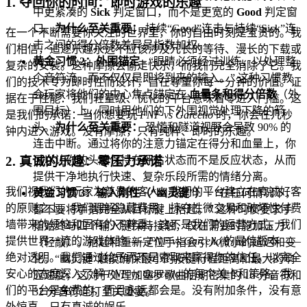
1. 夺回你的时间：即时游戏的乐趣
中更紧凑的
Sick
判定窗口，而不是更宽的
Good
判定窗
口。
为什么至关重要：
持续“Good”连击与持续“Sick”连
在一个不断需要你关注的世界里，你的自由时刻是宝贵的。我
击之间的得分倍数差异呈指数加权。
们相信，追逐乐趣永远不应该涉及冗长的等待、漫长的下载或
黄金习惯 2：外围锚定
- “眼睛必须经过训练，以处理整
复杂的安装。这种摩擦会偷走快乐，而我们完全消除了它。我
个音符流，而不仅仅是即将到来的输入。” 这种习惯教
们的技术专为即时性而设计，旨在尊重你每一分钟的价值。证
会玩家将他们的中心焦点锚定在
血量条和得分倍数
（外
据在于性能：我们轻量级、优化的平台意味着零进入门槛。这
围目标）上，同时用他们的下外围视觉处理下降的箭
是我们的承诺：当你想要玩
FNF vs Garcello
时，你会在几秒
头。
为什么至关重要：
恐慌和隧道视野会导致 90% 的
钟内进入游戏。没有摩擦，只有纯粹、即时的乐趣。
连击中断。通过将你的注意力锚定在得分和血量上，你
可以让你的头脑保持在评估状态而不是反应状态，从而
2. 真诚的乐趣：零压力承诺
提供干净地执行快速、复杂乐段所需的情绪分离。
我们视我们的玩家为尊贵的客人，我们的平台建立在真诚好客
黄金习惯 3：输入刚性（“幽灵键”）
- “在任何情况下，
的原则之上。我们理解隐藏费用、掠夺性微交易和破坏性付费
都不要将手指完全从目标键上抬起。” 这种习惯要求手
墙带来的烦恼和固有的不尊重。这不是我们的运营方式。我们
指始终与四个输入键保持接触，仅在需要时施加压力
提供世界一流的游戏体验——
FNF vs Garcello
的最佳版本——
（轻敲）。抬起和重新定位手指会引入微小的延迟和变
绝对透明。我们通过给予而不是索取来赢得你的信任。以完全
化。“幽灵键”触摸确保最小的按键行程距离和最大的响
安心的态度深入了解
FNF vs Garcello
的每个关卡和策略。我
应速度，这对于处理加塞罗歌曲后期密集的 16 分音符和
们的平台是免费的，而且永远都会是。没有附加条件，没有意
32 分音符连打至关重要。
外惊喜，只有真诚的娱乐。