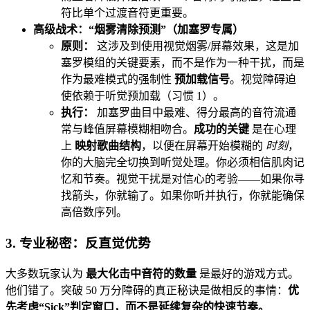
符比单个过渡音符更重要。
高级战术：“烟雾清除预测”（加塞罗专属）
原则：
这涉及到使用视觉烟雾/屏幕效果，这是加
塞罗模组的关键要素，而不是作为一种干扰，而是
作为最难模式的强制性
预加载信号
。视觉障碍迫
使依赖于听觉预加载（习惯 1）。
执行：
加塞罗曲目中最难、得分最高的音符流通
常与峰值屏幕模糊相吻合。
成功的关键
是在心理
上
映射歌曲结构
，以便在屏幕开始模糊的
时刻
，
你的大脑完全切换到听觉处理。你必须相信肌肉记
忆和节奏。视觉干扰是对信心的考验——如果你寻
找箭头，你就输了。如果你听并执行，你就能确保
高倍数序列。
3. 专业秘密：反直觉优势
大多数玩家认为
最大化击中音符的数量
是最好的游戏方式。
他们错了。突破 50 万分障碍的真正秘诀是做相反的事情：
优
先考虑“Sick”判定窗口，而不是延续复杂的快速节奏。