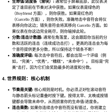
生命值/进度条（滑块）:
通常位于屏幕底部，此仪表决
定了谁目前在节奏对决中获胜。如果仪表是绿色的
（Boyfriend 方面），则你获胜。如果是红色的
（Garcello 方面），则你失败。准确地击中音符会将仪
表移向你这边；错失音符会将其移向 Garcello 方面。如
果仪表在你这边完全耗尽，则你输掉此轮。
分数/连击计数器:
通常在角落里，这会跟踪你当前的分
数和活跃的连击（连续成功击打）。更高的连击会为每
个音符提供更多分数，所以保持这个链条不断！
准确度评级:
每次击中音符后，都会出现一个评级（例
如，“完美”，“优秀”，“糟糕”，“未命中”）。 目标是“完
美”击打，因为它们会奖励最多的进度和分数。
4. 世界规则：核心机制
节奏是关键:
核心规则是时机。你必须
正好
在滚动音符
与静态箭头标记重叠时按下键。按得太早、太晚或按错
键都会导致未命中，从而损害你的生命值/进度条。
连击乘数:
如果你连续击中音符而没有错过，你将建立