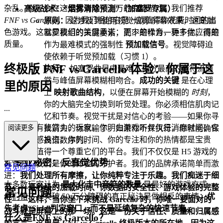
杂乱。你不会在这里找到成千上万的克隆游戏。我们推荐
高级战术：“烟雾清除预测”（加塞罗专属）
FNF vs Garcello
，因为我们相信它是一款值得你花费时间的出
原则：
这涉及到使用视觉烟雾/屏幕效果，这是加
色游戏。这就是我们的策展承诺：更少的噪音，更多你应得的
塞罗模组的关键要素，而不是作为一种干扰，而是
质量。
作为最难模式的强制性
预加载信号
。视觉障碍迫
使依赖于听觉预加载（习惯 1）。
终极版 FNF vs Garcello 体验：你属于这
执行：
加塞罗曲目中最难、得分最高的音符流通
常与峰值屏幕模糊相吻合。
成功的关键
是在心理
里的原因
上
映射歌曲结构
，以便在屏幕开始模糊的
时刻
，
你的大脑完全切换到听觉处理。你必须相信肌肉记
...
忆和节奏。视觉干扰是对信心的考验——如果你寻
你是一位有鉴赏力的玩家。你明白游戏不仅仅是消磨时间；它
阅读更多
找箭头，你就输了。如果你听并执行，你就能确保
是一种情感投资。你的时间、你的专注和你的热情都是宝贵
高倍数序列。
的，它们值得一个尊重它们的平台。我们不仅仅是 H5 游戏的
3. 专业秘密：反直觉优势
托管方；我们是你的体验的守护者。我们的品牌承诺简单而激
常见问题
进：
我们处理所有摩擦，让你纯粹专注于乐趣。
我们痴迷于细
大多数玩家认为
最大化击中音符的数量
是最好的游戏方式。
节——毫秒级的加载时间、你数据的安全性、游戏体验的完整
常见问题
他们错了。突破 50 万分障碍的真正秘诀是做相反的事情：
优
性——这样，当你坐下来挑战 Garcello 时，你唯一要面对的
先考虑“Sick”判定窗口，而不是延续复杂的快速节奏。
战斗就是屏幕上的那一场。这是一份关于信任、质量和归属感
什么是FNF vs Garcello？