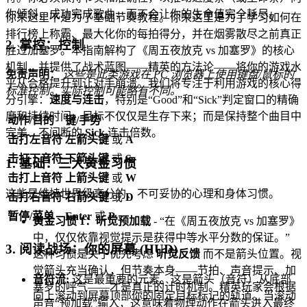
你倾斜，成功完成歌曲，而不会让你的生命值完全耗尽。
你来这里不是为了基础节奏教程。你来这里是为了学习如何在
排行榜上称霸、最大化你的每拍得分，并在烟雾散尽之前真正
2. 掌控：控制
胜过加塞罗。本指南解构了《周五夜放克 vs 加塞罗》的核心
机制，并提供了战术蓝图——精英的方法论——将你的游戏水
免责声明：
这些是此类游戏在 PC 浏览器上使用键盘/鼠标的
平从合格提升到让对手崩溃。我们将专注于利用游戏的核心得
标准控制。实际控制可能略有不同。
分引擎：
速度与连击
，特别是“Good”和“Sick”判定窗口的精确
度和持续时间。目标不仅仅是生存下来；而是保持整个曲目中
动作/目的
键/手势
完美、不间断的
Sick
连击倍数。
击打左音符
左箭头键
或
A
击打下音符
下箭头键
或
S
1. 基础：三大黄金习惯
击打上音符
上箭头键
或
W
这些是维持世界级高分的、不可妥协的心理和身体习惯。
击打右音符
右箭头键
或
D
暂停/菜单
Enter
或
P
黄金习惯 1：听觉预加载
- “在《周五夜放克 vs 加塞罗》
中，仅仅依靠视觉提示是获得中等水平分数的保证。”
3. 阅读战场：你的屏幕 (HUD)
这种习惯是关于优先考虑
听觉反馈
而不是箭头位置。视
觉箭头充当确认，但节奏本身——节拍、声音提示、加
音符流:
这是最重要的元素。这是箭头（音符）从底部
塞罗的呼气——才是真正的计时机制。精英玩家会根据
向上滚动到屏幕顶部你的固定目标标记的轨道。当滚动
声音“预加载”输入，这意味着物理动作在箭头进入最终