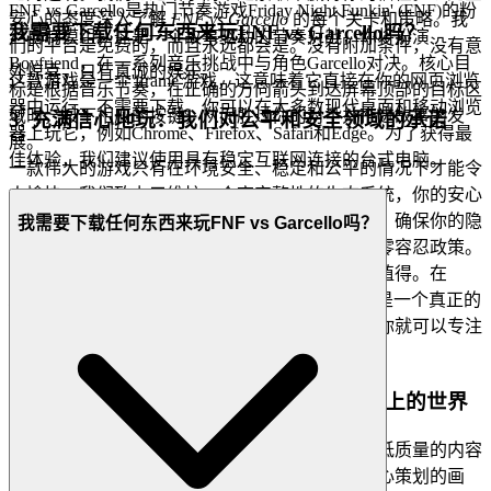
FNF vs Garcello是热门节奏游戏Friday Night Funkin' (FNF)的粉
安心的态度深入了解
FNF vs Garcello
的每个关卡和策略。我
我需要下载任何东西来玩FNF vs Garcello吗？
丝自制模组。这是一个故事驱动的节奏对战，你将扮演
们的平台是免费的，而且永远都会是。没有附加条件，没有意
Boyfriend，在一系列音乐挑战中与角色Garcello对决。核心目
外惊喜，只有真诚的娱乐。
这款游戏是一个'iframe'游戏，这意味着它直接在你的网页浏览
标是根据音乐节奏，在正确的方向箭头到达屏幕顶部的目标区
器中运行，不需要下载。你可以在大多数现代桌面和移动浏览
域时，按下相应的按键，从而胜过你的对手并推进故事的发
3. 充满信心地玩：我们对公平和安全领域的承诺
器上玩它，例如Chrome、Firefox、Safari和Edge。为了获得最
展。
佳体验，我们建议使用具有稳定互联网连接的台式电脑。
一款伟大的游戏只有在环境安全、稳定和公平的情况下才能令
人愉快。我们致力于维护一个高完整性的生态系统，你的安心
是至关重要的。这意味着对数据安全的坚定奉献，确保你的隐
我需要下载任何东西来玩FNF vs Garcello吗？
私永远不会受到损害，并对作弊或不良行为采取零容忍政策。
我们构建安全的基础，让你的成就感觉有意义和值得。在
FNF vs Garcello
排行榜上争夺榜首位置，知道这是一个真正的
技能考验。我们构建安全、公平的游乐场，这样你就可以专注
于建立你的传奇。
4. 对玩家的尊重：一个精心策划、质量至上的世界
我们太尊重你的智慧和时间，不会用无休止的、低质量的内容
来轰炸你。我们的平台不是垃圾场；它是一个精心策划的画