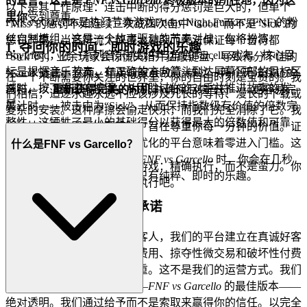
的宣言。这里是
FNF vs Garcello
终极版本的所在地，因为这
以下是其工作原理：连击中断的得分惩罚是巨大的，但单个
里
你
受到尊重。
FNF vs Garcello是热门节奏游戏Friday Night Funkin' (FNF)的粉
“Miss”的惩罚不如连续三次或四次击中“Good”而不是“Sick”的
丝自制模组。这是一个故事驱动的节奏对战，你将扮演
惩罚严重。当音符流太快或太复杂而无法保证每个音符都
1. 夺回你的时间：即时游戏的乐趣
Boyfriend，在一系列音乐挑战中与角色Garcello对决。核心目
“Sick”时，业余玩家会惊慌失措并猛敲键盘，导致得分不佳的
标是根据音乐节奏，在正确的方向箭头到达屏幕顶部的目标区
“Good”连击。然而，精英玩家会故意
错过
一两个无法保证的
在一个不断需要你关注的世界里，你的自由时刻是宝贵的。我
域时，按下相应的按键，从而胜过你的对手并推进故事的发
音符，以
重新获得完美的时机
并确保后续音符——更容易完
们相信，追逐乐趣永远不应该涉及冗长的等待、漫长的下载或
展。
美计时——被击中为“Sick”，从而保持指数级有价值的倍数完
复杂的安装。这种摩擦会偷走快乐，而我们完全消除了它。我
整性。这牺牲了最小的基础得分以获得最大的倍数值和可靠
们的技术专为即时性而设计，旨在尊重你每一分钟的价值。证
性。
据在于性能：我们轻量级、优化的平台意味着零进入门槛。这
什么是FNF vs Garcello？
是我们的承诺：当你想要玩
FNF vs Garcello
时，你会在几秒
以指挥家的心态进行每一次游戏：精确执行，而不是蛮力。你
钟内进入游戏。没有摩擦，只有纯粹、即时的乐趣。
的得分反映了你的纪律。去执行吧。
2. 真诚的乐趣：零压力承诺
我们视我们的玩家为尊贵的客人，我们的平台建立在真诚好客
的原则之上。我们理解隐藏费用、掠夺性微交易和破坏性付费
墙带来的烦恼和固有的不尊重。这不是我们的运营方式。我们
提供世界一流的游戏体验——
FNF vs Garcello
的最佳版本——
绝对透明。我们通过给予而不是索取来赢得你的信任。以完全