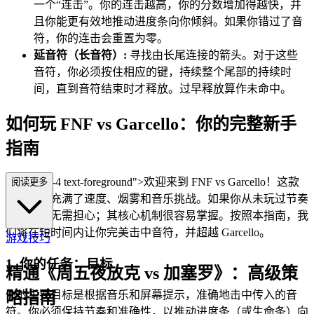
一个“连击”。你的连击越高，你的分数增加得越快，并
且你能更有效地推动进度条向你倾斜。如果你错过了音
符，你的连击会重置为零。
延音符（长音符）:
寻找由长尾连接的箭头。对于这些
音符，你必须按住相应的键，持续整个尾部的持续时
间，直到音符结束时才释放。过早释放算作未命中。
如何玩 FNF vs Garcello：你的完整新手
指南
class="mb-4 text-foreground">欢迎来到 FNF vs Garcello！这款
阅读更多
节奏游戏充满了速度、烟雾和音乐挑战。如果你从未玩过节奏
游戏，也无需担心；其核心机制很容易掌握。按照本指南，我
们将在短时间内让你完美击中音符，并超越 Garcello。
游戏技巧
1. 你的任务：目标
精通《周五夜放克 vs 加塞罗》：高级策
你的主要目标是根据音乐和屏幕提示，准确地击中传入的音
略指南
符。你必须保持节奏和准确性，以推动进度条（或生命条）向