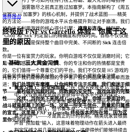
来这里是为了学习如何在排行榜上称霸、最大化你的每拍得
分，并在烟雾散尽之前真正胜过加塞罗。本指南解构了《周五
夜放克 vs 加塞罗》的核心机制，并提供了战术蓝图——精英
推荐理由
的方法论——将你的游戏水平从合格提升到让对手崩溃。我们
将专注于利用游戏的核心得分引擎：
速度与连击
，特别是
终极版 FNF vs Garcello 体验：你属于这
“Good”和“Sick”判定窗口的精确度和持续时间。目标不仅仅是
里的原因
生存下来；而是保持整个曲目中完美、不间断的
Sick
连击倍
数。
你是一位有鉴赏力的玩家。你明白游戏不仅仅是消磨时间；它
1. 基础：三大黄金习惯
是一种情感投资。你的时间、你的专注和你的热情都是宝贵
的，它们值得一个尊重它们的平台。我们不仅仅是 H5 游戏的
这些是维持世界级高分的、不可妥协的心理和身体习惯。
托管方；我们是你的体验的守护者。我们的品牌承诺简单而激
进：
我们处理所有摩擦，让你纯粹专注于乐趣。
我们痴迷于细
黄金习惯 1：听觉预加载
- “在《周五夜放克 vs 加塞罗》
节——毫秒级的加载时间、你数据的安全性、游戏体验的完整
中，仅仅依靠视觉提示是获得中等水平分数的保证。”
性——这样，当你坐下来挑战 Garcello 时，你唯一要面对的
这种习惯是关于优先考虑
听觉反馈
而不是箭头位置。视
战斗就是屏幕上的那一场。这是一份关于信任、质量和归属感
觉箭头充当确认，但节奏本身——节拍、声音提示、加
的宣言。这里是
FNF vs Garcello
终极版本的所在地，因为这
塞罗的呼气——才是真正的计时机制。精英玩家会根据
里
你
受到尊重。
声音“预加载”输入，这意味着物理动作在箭头进入最终
判定区域之前几毫秒就开始了，这使得他们能够持续击