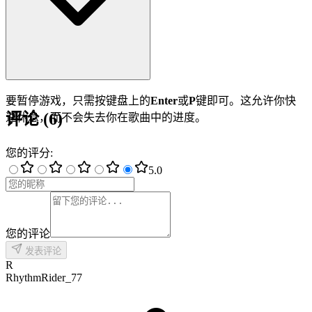
要暂停游戏，只需按键盘上的
Enter
或
P
键即可。这允许你快
评论
(
6
)
速休息，而不会失去你在歌曲中的进度。
您的评分
:
5
.0
您的评论
发表评论
R
RhythmRider_77