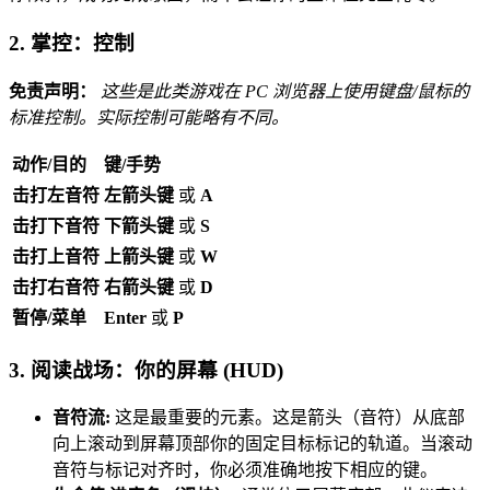
2. 掌控：控制
免责声明：
这些是此类游戏在 PC 浏览器上使用键盘/鼠标的
标准控制。实际控制可能略有不同。
动作/目的
键/手势
击打左音符
左箭头键
或
A
击打下音符
下箭头键
或
S
击打上音符
上箭头键
或
W
击打右音符
右箭头键
或
D
暂停/菜单
Enter
或
P
3. 阅读战场：你的屏幕 (HUD)
音符流:
这是最重要的元素。这是箭头（音符）从底部
向上滚动到屏幕顶部你的固定目标标记的轨道。当滚动
音符与标记对齐时，你必须准确地按下相应的键。