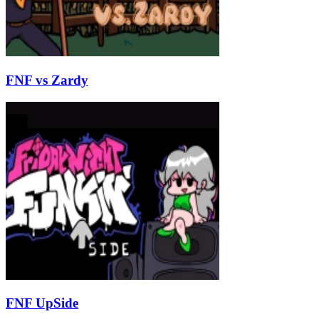
FNF vs Zardy
FNF UpSide