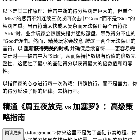
以下是其工作原理：连击中断的得分惩罚是巨大的，但单个
“Miss”的惩罚不如连续三次或四次击中“Good”而不是“Sick”的
惩罚严重。当音符流太快或太复杂而无法保证每个音符都
“Sick”时，业余玩家会惊慌失措并猛敲键盘，导致得分不佳的
“Good”连击。然而，精英玩家会故意
错过
一两个无法保证的
音符，以
重新获得完美的时机
并确保后续音符——更容易完
美计时——被击中为“Sick”，从而保持指数级有价值的倍数完
整性。这牺牲了最小的基础得分以获得最大的倍数值和可靠
性。
以指挥家的心态进行每一次游戏：精确执行，而不是蛮力。你
的得分反映了你的纪律。去执行吧。
精通《周五夜放克 vs 加塞罗》：高级策
略指南
s="mb-4 text-foreground">你来这里不是为了基础节奏教程。你
阅读更多