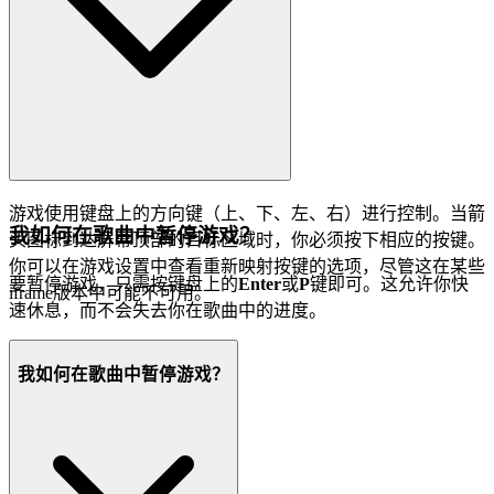
游戏使用键盘上的方向键（上、下、左、右）进行控制。当箭
我如何在歌曲中暂停游戏？
头图标到达屏幕顶部的目标区域时，你必须按下相应的按键。
你可以在游戏设置中查看重新映射按键的选项，尽管这在某些
要暂停游戏，只需按键盘上的
Enter
或
P
键即可。这允许你快
iframe版本中可能不可用。
速休息，而不会失去你在歌曲中的进度。
我如何在歌曲中暂停游戏？