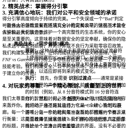
2. 精英战术：掌握得分引擎
3. 充满信心地玩：我们对公平和安全领域的承诺
得分引擎高度倾向于持续的完美。一个失误或一个“Bad”判定
一款伟大的游戏只有在环境安全、稳定和公平的情况下才能令
可能会由于倍数重置而抵消几分钟的完美表现。这些战术旨在
人愉快。我们致力于维护一个高完整性的生态系统，你的安心
保护和最大化该倍数。
是至关重要的。这意味着对数据安全的坚定奉献，确保你的隐
高级战术：“同步偏移”缓冲
私永远不会受到损害，并对作弊或不良行为采取零容忍政策。
原则：
这种战术是关于有意地在特定的过渡音符
我们构建安全的基础，让你的成就感觉有意义和值得。在
上使用稍宽的“Good”判定窗口，以创建一个微观
FNF vs Garcello
排行榜上争夺榜首位置，知道这是一个真正的
的时间缓冲，让玩家在心理上和身体上重置他们的
技能考验。我们构建安全、公平的游乐场，这样你就可以专注
节奏，以适应即将到来的模式变化。
于建立你的传奇。
执行：
首先，你需要
识别过渡点
——通常是紧接
在加塞罗的声音短语变化之前或音符密度突然增加
4. 对玩家的尊重：一个精心策划、质量至上的世界
的时刻（例如，从 8 分音符模式到 16 分音符连
我们太尊重你的智慧和时间，不会用无休止的、低质量的内容
打）。然后，你必须
抵抗“Sick”
该特定过渡音符
来轰炸你。我们的平台不是垃圾场；它是一个精心策划的画
的冲动。通过将其击打为“Late Good”，你可以获
廊。每一个游戏、每一个功能和每一次互动都根据一个标准进
得千分之一秒的时间来准备新的、困难的节奏，从
行衡量：这是否改善了玩家体验？我们精心挑选代表真正质量
而显着降低掉落后续 4-5 个音符的可能性，这些音
的标题，并维护一个干净、闪电般快速的界面，没有不必要的
符比单个过渡音符更重要。