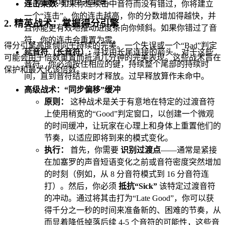
32 分音符连打至关重要。
连击乘数:
如果你连续击中音符而没有错过，你将建立
一个“连击”。你的连击越高，你的分数增加得越快，并
2. 精英战术：掌握得分引擎
且你能更有效地推动进度条向你倾斜。如果你错过了音
符，你的连击会重置为零。
得分引擎高度倾向于持续的完美。一个失误或一个“Bad”判定
延音符（长音符）:
寻找由长尾连接的箭头。对于这些
可能会由于倍数重置而抵消几分钟的完美表现。这些战术旨在
音符，你必须按住相应的键，持续整个尾部的持续时
保护和最大化该倍数。
间，直到音符结束时才释放。过早释放算作未命中。
高级战术：“同步偏移”缓冲
原则：
这种战术是关于有意地在特定的过渡音符
上使用稍宽的“Good”判定窗口，以创建一个微观
的时间缓冲，让玩家在心理上和身体上重置他们的
节奏，以适应即将到来的模式变化。
执行：
首先，你需要
识别过渡点
——通常是紧接
在加塞罗的声音短语变化之前或音符密度突然增加
的时刻（例如，从 8 分音符模式到 16 分音符连
打）。然后，你必须
抵抗“Sick”
该特定过渡音符
的冲动。通过将其击打为“Late Good”，你可以获
得千分之一秒的时间来准备新的、困难的节奏，从
而显着降低掉落后续 4-5 个音符的可能性，这些音