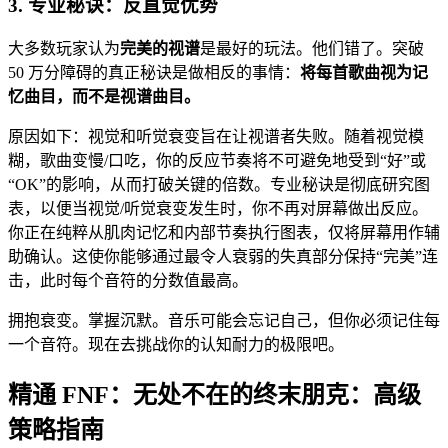
3. 专业秘诀：反直觉优势
大多数玩家认为
完美的视谱
是最好的玩法。他们错了。突破
50 万分障碍的真正秘诀是做相反的事情：
将每首歌曲视为记
忆曲目，而不是视谱曲目。
原因如下：视觉和听觉衰变旨在让视谱者失败。随着视觉模
糊，歌曲变慢/口吃，你的反应节奏将不可避免地受到“好”或
“OK”的影响，从而打破关键的倍数。专业秘诀是彻底研究图
表，以便当视觉/听觉衰变发生时，你不再对屏幕做出反应。
你正在纯粹从肌肉记忆和内部节奏执行图表，仅将屏幕用作辅
助确认。这使你能够通过最令人衰弱的失真部分保持“完美”连
击，此时每个音符的分数值最高。
拥抱衰变。掌握沉默。音乐可能会忘记自己，但你必须记住每
一个音符。现在去挑战你的认知耐力的极限吧。
精通 FNF：无处不在的终末朋克：高级
策略指南