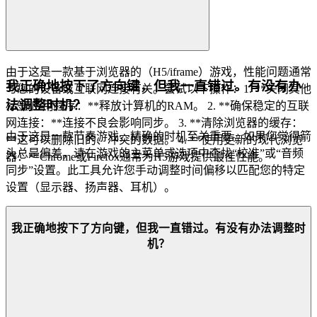
由于这是一款基于浏览器的（H5/iframe）游戏，性能问题通常
我正确地按下了方向键，但我一直错过。有没有办
与您的设备或互联网连接有关。尝试以下操作：1. **关闭其他
法调整时机？
标签/应用程序：**释放计算机的RAM。 2. **确保稳定的互联
网连接：**连接不良会影响同步。 3. **清除浏览器的缓存：
由于这是一款节奏游戏，精确的时机至关重要。如果您觉得箭
**这可以删除旧的、冲突的数据。 4. **使用更新的现代浏览
头总是偏差，请在游戏的主菜单或选项中查找“校准”或“音频
器：**Chrome或Firefox通常为H5游戏提供最佳性能。
同步”设置。此工具允许您手动调整时间偏移以匹配您的特定
设置（显示器、扬声器、耳机）。
我正确地按下了方向键，但我一直错过。有没有办法调整时
机？