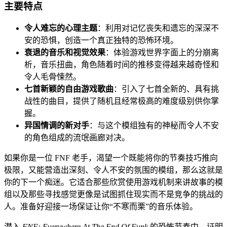
主要特点
令人难忘的心理主题
：利用对记忆丧失和遗忘的深深不
安的恐惧，创造一个真正独特的恐怖环境。
衰退的音乐和视觉效果
：体验游戏世界字面上的分崩离
析，音乐扭曲，角色随着时间的推移变得越来越奇怪和
令人毛骨悚然。
七首新颖的自由游戏歌曲
：引入了七首全新的、具有挑
战性的曲目，提供了随机且经常极高的难度级别供你掌
握。
异国情调的新对手
：与这个模组独有的神秘而令人不安
的角色组成的流氓画廊对决。
如果你是一位 FNF 老手，渴望一个既能将你的节奏技巧推向
极限，又能营造出深刻、令人不安的氛围的模组，那么这就是
你的下一个痴迷。它适合那些欣赏使用游戏机制来讲故事的模
组以及那些寻找感觉更像是试图抓住现实而不是竞争的挑战的
人。准备好迎接一场保证让你“不寒而栗”的音乐体验。
潜入
FNF: Everywhere At The End Of Funk
的恐怖节奏中，证明