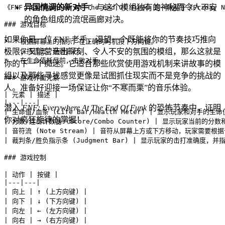
异国情调的新对手
：与这个模组独有的神秘而令人不安
《FNF: Everywhere At The End Of Funk》是一款基于
的角色组成的流氓画廊对决。
### 游戏目标

如果你是一位 FNF 老手，渴望一个既能将你的节奏技巧推向
*   根据屏幕上的指示，在正确的时机按下方向键。

极限，又能营造出深刻、令人不安的氛围的模组，那么这就是
*   保持连击，获得高分。

*   在生命值耗尽前，击败对手。

你的下一个痴迷。它适合那些欣赏使用游戏机制来讲故事的模
组以及那些寻找感觉更像是试图抓住现实而不是竞争的挑战的
### 游戏界面元素

人。准备好迎接一场保证让你“不寒而栗”的音乐体验。
| 元素 | 描述 |

|---|---|

潜入
FNF: Everywhere At The End Of Funk
的恐怖节奏中，证明
| 生命值/血条 (Life Bar/Health Meter) | 显示玩家和对手的生命值
你对疯狂旋律的掌握！
| 分数/连击计数器 (Score/Combo Counter) | 显示玩家当前的分数
| 音符流 (Note Stream) | 音符从屏幕上方或下方移动，玩家需要根
| 裁判条/胜负指示条 (Judgment Bar) | 显示玩家的击打准确度，并
### 游戏控制

| 动作 | 按键 |

|---|---|

| 向上 | ↑ (上方向键) |

| 向下 | ↓ (下方向键) |

| 向左 | ← (左方向键) |

| 向右 | → (右方向键) |
