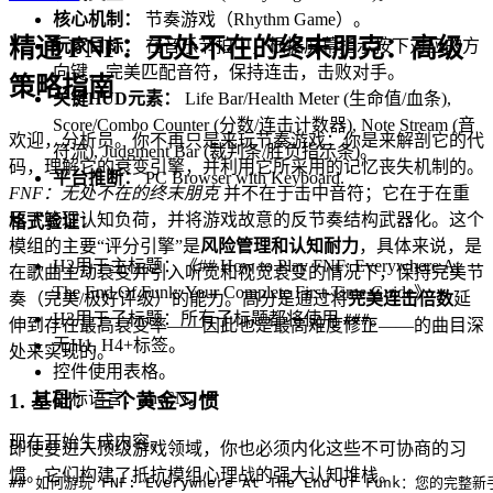
核心机制：
节奏游戏（Rhythm Game）。
精通 FNF：无处不在的终末朋克：高级
玩家目标：
在音乐节拍中，根据屏幕指示按下对应的方
向键，完美匹配音符，保持连击，击败对手。
策略指南
关键HUD元素：
Life Bar/Health Meter (生命值/血条),
Score/Combo Counter (分数/连击计数器), Note Stream (音
欢迎，分析员。你不再只是来玩节奏游戏；你是来解剖它的代
符流), Judgment Bar (裁判条/胜负指示条)。
码，理解它的衰变引擎，并利用它所采用的记忆丧失机制的。
平台推断：
PC Browser with Keyboard.
FNF：无处不在的终末朋克
并不在于击中音符；它在于在重
压下管理认知负荷，并将游戏故意的反节奏结构武器化。这个
格式验证：
模组的主要“评分引擎”是
风险管理和认知耐力
，具体来说，是
H2用于主标题：《## How to Play FNF: Everywhere At
在歌曲主动衰变并引入听觉和视觉衰变的情况下，保持完美节
The End Of Funk: Your Complete First-Time Guide》
奏（完美/极好评级）的能力。高分是通过将
完美连击倍数
延
H3用于子标题：所有子标题都将使用
。
###
伸到存在最高衰变率——因此也是最高难度修正——的曲目深
无H1, H4+标签。
处来实现的。
控件使用表格。
目标语言：zh-CN。
1. 基础：三个黄金习惯
现在开始生成内容。
即使要进入顶级游戏领域，你也必须内化这些不可协商的习
惯。它们构建了抵抗模组心理战的强大认知堆栈。
## 如何游玩 FNF: Everywhere At The End Of Funk：您的完整新