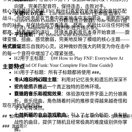
向键，完美匹配音符，保持连击，击败对手。
核心游戏循环仍然是 FNF 粉丝们喜爱的紧张刺激的音符匹配
关键HUD元素：
Life Bar/Health Meter (生命值/血条),
战斗。你的任务是在节奏中完美地击中方向箭头，用歌声压倒
Score/Combo Counter (分数/连击计数器), Note Stream (音
你的对手，并保持你的节奏连击。然而，风险比以往任何时候
符流), Judgment Bar (裁判条/胜负指示条)。
都高。随着游戏的进行，环境本身和音乐本身开始衰退——旋
平台推断：
PC Browser with Keyboard.
律变慢、扭曲，感觉脆弱，完美地反映了模组的核心主题——
一个逐渐遗忘自我的心灵。这种微妙而强大的转变为你在击中
格式验证：
的每一个音符中增加了心理紧张感。
H2用于主标题：《## How to Play FNF: Everywhere At
The End Of Funk: Your Complete First-Time Guide》
主要特点
H3用于子标题：所有子标题都将使用
。
###
无H1, H4+标签。
令人难忘的心理主题
：利用对记忆丧失和遗忘的深深不
控件使用表格。
安的恐惧，创造一个真正独特的恐怖环境。
目标语言：zh-CN。
衰退的音乐和视觉效果
：体验游戏世界字面上的分崩离
析，音乐扭曲，角色随着时间的推移变得越来越奇怪和
现在开始生成内容。
令人毛骨悚然。
七首新颖的自由游戏歌曲
：引入了七首全新的、具有挑
## 如何游玩 FNF: Everywhere At The End Of Funk：您的完整新
战性的曲目，提供了随机且经常极高的难度级别供你掌
### 游戏简介

握。