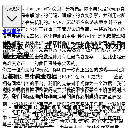
s="mb-4 text-foreground">欢迎，分析员。你不再只是来玩节奏
阅读更多
游戏；你是来解剖它的代码，理解它的衰变引擎，并利用它所
采用的记忆丧失机制的。
FNF：无处不在的终末朋克
并不在
于击中音符；它在于在重压下管理认知负荷，并将游戏故意的
推荐理由
反节奏结构武器化。这个模组的主要“评分引擎”是
风险管理和
认知耐力
，具体来说，是在歌曲主动衰变并引入听觉和视觉衰
最终版 FNF：在 Funk 之终体验：你为何
变的情况下，保持完美节奏（完美/极好评级）的能力。高分
属于这里
是通过将
完美连击倍数
延伸到存在最高衰变率——因此也是最
高难度修正——的曲目深处来实现的。
你是一位有见地的玩家。你明白一款真正出色的游戏——比如
1. 基础：三个黄金习惯
超现实的、情感丰富的旅程《FNF：在 Funk 之终》——应该
拥有同样出色的平台。我们的竞争对手视你为一个数据；我们
即使要进入顶级游戏领域，你也必须内化这些不可协商的习
视你为我们社区中宝贵的成员。我们不仅仅是一个玩游戏的地
惯。它们构建了抵抗模组心理战的强大认知堆栈。
方；我们是
你体验的守护者
。我们的核心品牌承诺简单而深
刻：**我们处理所有摩擦，所以你只需专注于乐趣。**我们专
黄金习惯 1：掌握“点击-沉默-点击”循环
- 在传统的 FNF
注于基础设施、安全性和速度，这样你唯一需要担心的就是击
中，你对音符的出现和歌曲的节奏做出反应。在
中下一个音符。这不仅仅是一个平台；它是一个建立在信任、
EATEOF
中，音乐会主动失真和变慢。这个习惯是将点
尊重和归属感之上的宣言。
击声从视觉和听觉提示中分离出来。
为什么它至关重