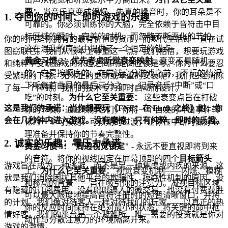
要：
当音乐衰变成缓慢、失真的噪音时，你的耳朵是不
1. 夺回你的时间：即时游戏的乐趣
可靠的。你必须训练你的大脑，完全依赖于音符击中目
标区域的瞬时、完美的时机，而忽略不断恶化的节拍。
你的时间是你拥有的最有价值的货币，而现代生活却一直在试
这在混乱的声景中提供了一个恒定的锚点。
图窃取它。我们从根本上尊重这一点。我们相信，想要玩游戏
黄金习惯 2：优先考虑听觉衰变映射
- 衰变不是随机
和纯粹享受玩游戏的乐趣之间的距离应该是零。你为什么要忍
的；它是按顺序的。在尝试高分游戏之前，
不
玩的情况
受繁琐的下载、无休止的更新或笨重的安装呢？我们已经消除
下听每首曲目的最后三分之一。记录音乐“中断”或“口
了每一个障碍。我们的技术专为即时启动而设计。
吃”的时刻。
为什么它至关重要：
这些衰变点旨在打破
这是我们的承诺：当你想要玩《FNF：在 Funk 之终》时，你
你的节奏。通过映射它们，你将一个自发的冲击事件转
会在几秒钟内进入游戏。没有摩擦，只有纯粹、即时的乐趣。
化为一个可预测、可预期的过渡，让你在中断时做好心
理准备并保持你的节奏完整性。
2. 诚实的乐趣：零压力承诺
黄金习惯 3："周边视觉锁定"
- 永远不要直视即将到来
的音符。将你的视线固定在屏幕顶部的四个
目标箭头
游戏旨在成为一种逃避，而不是另一种焦虑或内疚的来源。这
上。
为什么它至关重要：
视觉衰变机制——闪烁、模糊
就是我们消除困扰其他平台的欺骗性、掠夺性机制的原因。没
和移动的背景——旨在吸引你的注意力。凝视目标区域
有隐藏的订阅费用，没有咄咄逼人的微交易，也没有付费获胜
可以最大限度地提高音符注册时的短暂清晰窗口，并将
的计划。我们像对待客人一样对待我们的玩家——以真正的热
你的反应时间保持在绝对最小的状态，将关键的命中框
情好客。我们的平台是一个避难所，唯一需要的投资就是你对
动作与分散注意力的环境隔离开来。
游戏的激情。