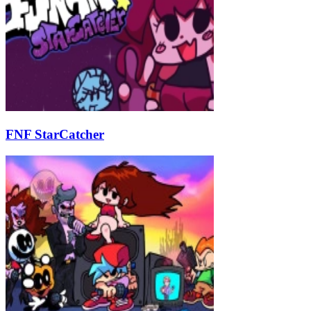
FNF StarCatcher