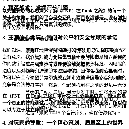
2. 精英战术：掌握评分引擎
以完全安心的心态深入了解《FNF：在 Funk 之终》的每一个
关卡和策略。我们的平台是免费的，而且永远都是。没有附加
这些战术侧重于在最高压力条件下利用完美连击倍数，这才是
条件，没有惊喜，只有真诚的娱乐。
真正分数上限所在。
3. 充满信心地玩：我们对公平和安全领域的承诺
高级战术："衰变锚点"
我们知道，只有在环境安全和公平的情况下，真正的成就感才
原则：
这种战术是关于有意使用最大音乐失真
会有意义。我们绝对致力于提供一个干净的比赛场地，并保护
（衰变）的时刻来重置精神疲劳并重新建立完美的
你的数字福祉。这意味着世界一流的数据隐私标准、闪电般的
节奏同步，有效地将混乱武器化。
速度以及对作弊和漏洞的零容忍政策。当你在我们这里玩时，
执行：
首先，你需要确定一个主要的听觉中断
你可以完全专注于节奏和挑战，知道你的进度是安全的，你的
（例如，完全沉默或严重减速）
之后
的最长持续
竞争是合法的。
音符序列。然后，你必须抵制在之前的混乱中仓促
节奏的冲动。最后，当衰变发生时，你将出现的
第
在《FNF：在 Funk 之终》排行榜上追逐最高位置，知道这是
一个
干净音符视为新的、绝对的重拍（节拍 1），
一个真正的技能测试。我们构建安全、公平的游乐场，所以你
并以“完美”评级锁定它，并使用那个单个音符来锚
可以专注于建立你的传奇。
定接下来的 10-15 个音符序列，确保倍数保持不
变。
4. 对玩家的尊重：一个精心策划、质量至上的世界