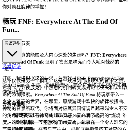
你对疯狂旋律的掌握！
畅玩 FNF: Everywhere At The End Of
Fun...
k: 绝望的节奏
阅读更多
节奏游戏真的能触及人内心深处的焦虑吗？
FNF: Everywhere
At The End Of Funk
证明了答案是响亮而令人毛骨悚然的
游戏玩法
“是”。
好的，我将根据您的要求，为游戏《FNF: Everywhere At The
这不仅仅是另一个模组；这是一段深刻而超现实的音乐之旅，
End Of Funk》生成一份结构清晰、完全符合格式要求的“如何
它将《周五夜放克》中熟悉的机制转变成对记忆丧失和认知衰
游玩”指南。
退的恐怖探索。
Everywhere At The End Of Funk
将玩家带入一
个令人难忘的世界，在那里，原版游戏中欢快的旋律被扭曲、
分析与推断：
神秘的音景所取代。你将面对极其异国情调且越来越令人不安
的角色，音乐既有神奇的超现实感，又充满了极高的“燃烧”难
游戏类型：
FNF Mod (Friday Night Funkin')。
度。这个模组是一个强大的艺术宣言，包裹在一个令人难忘的
核心机制：
节奏游戏（Rhythm Game）。
节奏挑战框架中。
玩家目标：
在音乐节拍中，根据屏幕指示按下对应的方