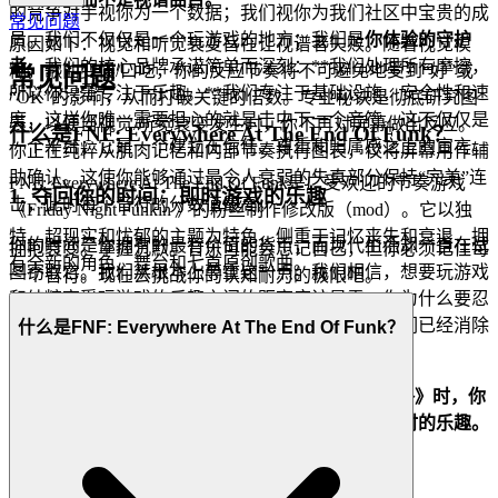
的竞争对手视你为一个数据；我们视你为我们社区中宝贵的成
常见问题
员。我们不仅仅是一个玩游戏的地方；我们是
你体验的守护
原因如下：视觉和听觉衰变旨在让视谱者失败。随着视觉模
者
。我们的核心品牌承诺简单而深刻：**我们处理所有摩擦，
糊，歌曲变慢/口吃，你的反应节奏将不可避免地受到“好”或
常见问题
所以你只需专注于乐趣。**我们专注于基础设施、安全性和速
“OK”的影响，从而打破关键的倍数。专业秘诀是彻底研究图
度，这样你唯一需要担心的就是击中下一个音符。这不仅仅是
表，以便当视觉/听觉衰变发生时，你不再对屏幕做出反应。
什么是FNF: Everywhere At The End Of Funk？
一个平台；它是一个建立在信任、尊重和归属感之上的宣言。
你正在纯粹从肌肉记忆和内部节奏执行图表，仅将屏幕用作辅
助确认。这使你能够通过最令人衰弱的失真部分保持“完美”连
FNF: Everywhere At The End Of Funk是广受欢迎的节奏游戏
1. 夺回你的时间：即时游戏的乐趣
击，此时每个音符的分数值最高。
《Friday Night Funkin'》的粉丝制作修改版（mod）。它以独
特、超现实和忧郁的主题为特色，侧重于记忆丧失和衰退，拥
你的时间是你拥有的最有价值的货币，而现代生活却一直在试
拥抱衰变。掌握沉默。音乐可能会忘记自己，但你必须记住每
有全新的角色、舞台和七首原创歌曲。
图窃取它。我们从根本上尊重这一点。我们相信，想要玩游戏
一个音符。现在去挑战你的认知耐力的极限吧。
和纯粹享受玩游戏的乐趣之间的距离应该是零。你为什么要忍
受繁琐的下载、无休止的更新或笨重的安装呢？我们已经消除
什么是FNF: Everywhere At The End Of Funk？
了每一个障碍。我们的技术专为即时启动而设计。
这是我们的承诺：当你想要玩《FNF：在 Funk 之终》时，你
会在几秒钟内进入游戏。没有摩擦，只有纯粹、即时的乐趣。
2. 诚实的乐趣：零压力承诺