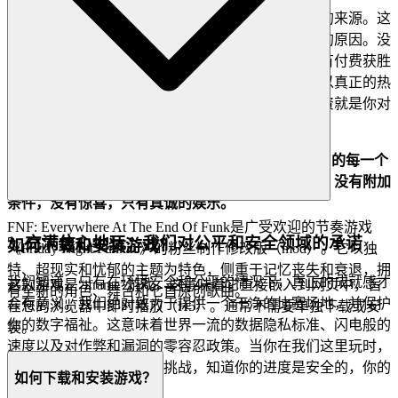
游戏旨在成为一种逃避，而不是另一种焦虑或内疚的来源。这
就是我们消除困扰其他平台的欺骗性、掠夺性机制的原因。没
有隐藏的订阅费用，没有咄咄逼人的微交易，也没有付费获胜
的计划。我们像对待客人一样对待我们的玩家——以真正的热
情好客。我们的平台是一个避难所，唯一需要的投资就是你对
游戏的激情。
以完全安心的心态深入了解《FNF：在 Funk 之终》的每一个
关卡和策略。我们的平台是免费的，而且永远都是。没有附加
条件，没有惊喜，只有真诚的娱乐。
FNF: Everywhere At The End Of Funk是广受欢迎的节奏游戏
3. 充满信心地玩：我们对公平和安全领域的承诺
如何下载和安装游戏？
《Friday Night Funkin'》的粉丝制作修改版（mod）。它以独
特、超现实和忧郁的主题为特色，侧重于记忆丧失和衰退，拥
我们知道，只有在环境安全和公平的情况下，真正的成就感才
这款游戏是“iframe”游戏，这意味着它直接嵌入到网页中，旨
有全新的角色、舞台和七首原创歌曲。
会有意义。我们绝对致力于提供一个干净的比赛场地，并保护
在您的浏览器中即时播放（H5）。通常不需要单独下载或安
你的数字福祉。这意味着世界一流的数据隐私标准、闪电般的
装。
速度以及对作弊和漏洞的零容忍政策。当你在我们这里玩时，
你可以完全专注于节奏和挑战，知道你的进度是安全的，你的
如何下载和安装游戏？
竞争是合法的。