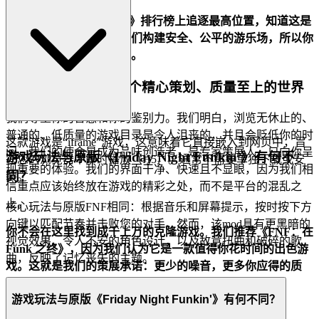
在《FNF：在 Funk 之终》排行榜上追逐最高位置，知道这是
一个真正的技能测试。我们构建安全、公平的游乐场，所以你
可以专注于建立你的传奇。
4. 对玩家的尊重：一个精心策划、质量至上的世界
我们尊重你的智慧和你的鉴别力。我们明白，浏览无休止的、
普通的、低质量的游戏目录是令人沮丧的，并且会贬低你的时
这款游戏是“iframe”游戏，这意味着它直接嵌入到网页中，旨
间。我们的使命是成为品味创造者，是专家策展人，只向你呈
游戏玩法与原版《Friday Night Funkin'》有何不
在您的浏览器中即时播放（H5）。通常不需要单独下载或安
现重要的体验。我们的界面干净、快速且不显眼，因为我们相
同？
装。
信重点应该始终放在游戏的精彩之处，而不是平台的混乱之
上。
核心玩法与原版FNF相同：根据音乐和屏幕提示，按时按下方
向键以匹配节奏并击败您的对手。然而，该mod具有更黑暗的
你不会在这里找到成千上万的克隆游戏。我们推荐《FNF：在
视觉效果、令人不安的角色设计，以及故意扭曲和破碎的歌
Funk 之终》，因为我们认为它是一款值得你花时间的出色游
曲，反映了记忆丧失的主题。
戏。这就是我们的策展承诺：更少的噪音，更多你应得的质
量。
游戏玩法与原版《Friday Night Funkin'》有何不同？