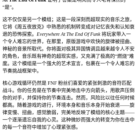
“是”。
这不仅仅是另一个模组；这是一段深刻而超现实的音乐之旅，
它将《周五夜放克》中熟悉的机制转变成对记忆丧失和认知衰
退的恐怖探索。
Everywhere At The End Of Funk
将玩家带入一
个令人难忘的世界，在那里，原版游戏中欢快的旋律被扭曲、
神秘的音景所取代。你将面对极其异国情调且越来越令人不安
的角色，音乐既有神奇的超现实感，又充满了极高的“燃烧”难
度。这个模组是一个强大的艺术宣言，包裹在一个令人难忘的
节奏挑战框架中。
核心游戏循环仍然是 FNF 粉丝们喜爱的紧张刺激的音符匹配
战斗。你的任务是在节奏中完美地击中方向箭头，用歌声压倒
你的对手，并保持你的节奏连击。然而，风险比以往任何时候
都高。随着游戏的进行，环境本身和音乐本身开始衰退——旋
律变慢、扭曲，感觉脆弱，完美地反映了模组的核心主题——
一个逐渐遗忘自我的心灵。这种微妙而强大的转变为你在击中
的每一个音符中增加了心理紧张感。