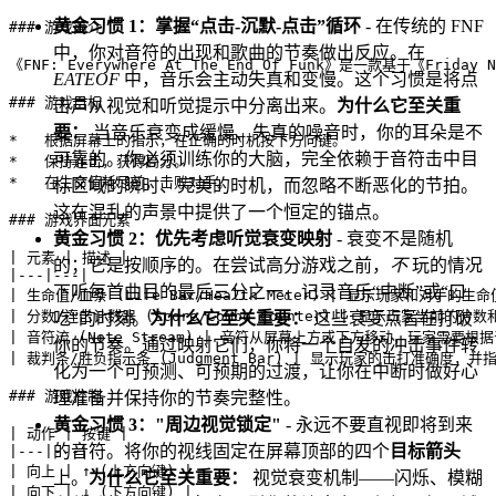
黄金习惯 1：掌握“点击-沉默-点击”循环
- 在传统的 FNF
### 游戏简介

中，你对音符的出现和歌曲的节奏做出反应。在
《FNF: Everywhere At The End Of Funk》是一款基于
EATEOF
中，音乐会主动失真和变慢。这个习惯是将点
### 游戏目标

击声从视觉和听觉提示中分离出来。
为什么它至关重
要：
当音乐衰变成缓慢、失真的噪音时，你的耳朵是不
*   根据屏幕上的指示，在正确的时机按下方向键。

可靠的。你必须训练你的大脑，完全依赖于音符击中目
*   保持连击，获得高分。

*   在生命值耗尽前，击败对手。

标区域的瞬时、完美的时机，而忽略不断恶化的节拍。
这在混乱的声景中提供了一个恒定的锚点。
### 游戏界面元素

黄金习惯 2：优先考虑听觉衰变映射
- 衰变不是随机
| 元素 | 描述 |

的；它是按顺序的。在尝试高分游戏之前，
不
玩的情况
|---|---|

下听每首曲目的最后三分之一。记录音乐“中断”或“口
| 生命值/血条 (Life Bar/Health Meter) | 显示玩家和对手的生命值
| 分数/连击计数器 (Score/Combo Counter) | 显示玩家当前的分数
吃”的时刻。
为什么它至关重要：
这些衰变点旨在打破
| 音符流 (Note Stream) | 音符从屏幕上方或下方移动，玩家需要根
你的节奏。通过映射它们，你将一个自发的冲击事件转
| 裁判条/胜负指示条 (Judgment Bar) | 显示玩家的击打准确度，并
化为一个可预测、可预期的过渡，让你在中断时做好心
### 游戏控制

理准备并保持你的节奏完整性。
黄金习惯 3："周边视觉锁定"
- 永远不要直视即将到来
| 动作 | 按键 |

的音符。将你的视线固定在屏幕顶部的四个
目标箭头
|---|---|

| 向上 | ↑ (上方向键) |

上。
为什么它至关重要：
视觉衰变机制——闪烁、模糊
| 向下 | ↓ (下方向键) |
