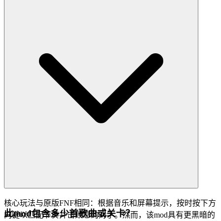
核心玩法与原版FNF相同：根据音乐和屏幕提示，按时按下方
此mod包含多少首歌曲或关卡？
向键以匹配节奏并击败您的对手。然而，该mod具有更黑暗的