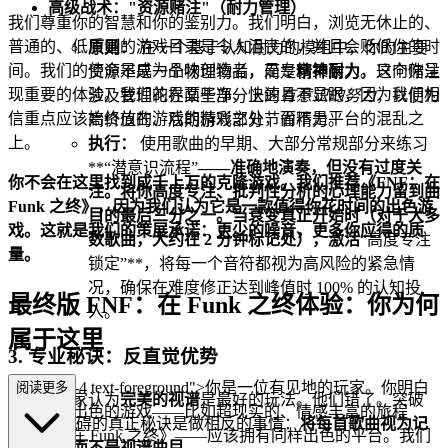
高级战术："资源赌注"（耐力管理）
我们尊重你的智慧和你的鉴别力。我们明白，浏览无休止的、
普通的、低质量的游戏目录是令人沮丧的，并且会贬低你的时
原则：
在一个基于认知耐力的模组中，你的主要
间。我们的使命是成为品味创造者，是专家策展人，只向你呈
资源不是一个物理物品，而是
精神耐力
。这个赌注
现重要的体验。我们的界面干净、快速且不显眼，因为我们相
涉及管理花在某些部分上的
有意识的努力
，以便为
信重点应该始终放在游戏的精彩之处，而不是平台的混乱之
高价值的、后期游戏部分节省精力。
上。
执行：
使用歌曲的早期、大部分常规部分来练习
**“潜意识流程”
——准确地演奏，但没有过度关
你不会在这里找到成千上万的克隆游戏。我们推荐《FNF：在
注。将你高度专注、批判性分析的心理能力留到曲
Funk 之终》，因为我们认为它是一款值得你花时间的出色游
目的最后三分之一。当衰变真正开始时（对于大多
戏。这就是我们的策展承诺：更少的噪音，更多你应得的质
数歌曲，大约在 2 分钟标记处），激活
“高度专注
量。
锁定”**，将每一个音符都视为高风险的紧急情
况，确保在难度修正达到峰值时 100% 的认知投
最终版 FNF：在 Funk 之终体验：你为何
入。
属于这里
3. 专业秘诀：反直觉优势
class="mb-4 text-foreground">你是一位有见地的玩家。你明白
阅读更多
大多数玩家认为
完美的视谱
是最好的玩法。他们错了。突破
一款真正出色的游戏——比如超现实的、情感丰富的旅程
50 万分障碍的真正秘诀是做相反的事情：
将每首歌曲视为记
《FNF：在 Funk 之终》——应该拥有同样出色的平台。我们
忆曲目，而不是视谱曲目。