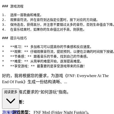
### 游戏流程

1.  选择一首歌曲和难度。

2.  观察音符流，并在音符到达指定位置时，按下对应的方向键。

3.  保持连击，获得高分，并注意不要错过太多的音符，否则生命值会下降。
4.  在音乐结束时，如果你的生命值比对手高，则获胜。

### 提示与技巧

*   **练习：** 多加练习可以提高你的节奏感和反应速度。

*   **观察：** 仔细观察音符流，提前预判，以便在正确的时间按下按键。
*   **节奏感：** 跟着音乐的节奏，找到自己的节奏感。

*   **难度：** 从简单的难度开始，逐渐提高难度。

好的，我将根据您的要求，为游戏《FNF: Everywhere At The
End Of Funk》生成一份结构清晰、...
完全符合格式要求的“如何游玩”指南。
阅读更多
分析与推断：
游戏技巧
游戏类型：
FNF Mod (Friday Night Funkin')。