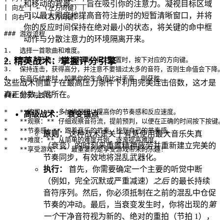
和移动的背景——旨在吸引你的注意力。凝视目标区域
| 向左 | ← (左方向键) |

可以最大限度地提高音符注册时的短暂清晰窗口，并将
| 向右 | → (右方向键) |

你的反应时间保持在绝对最小的状态，将关键的命中框
### 游戏流程

动作与分散注意力的环境隔离开来。
1.  选择一首歌曲和难度。

2. 精英战术：掌握评分引擎
2.  观察音符流，并在音符到达指定位置时，按下对应的方向键。

3.  保持连击，获得高分，并注意不要错过太多的音符，否则生命值会下降。
4.  在音乐结束时，如果你的生命值比对手高，则获胜。

这些战术侧重于在最高压力条件下利用完美连击倍数，这才是
真正分数上限所在。
### 提示与技巧

*   **练习：** 多加练习可以提高你的节奏感和反应速度。

高级战术："衰变锚点"
*   **观察：** 仔细观察音符流，提前预判，以便在正确的时间按下按键。
*   **节奏感：** 跟着音乐的节奏，找到自己的节奏感。

原则：
这种战术是关于有意使用最大音乐失真
*   **难度：** 从简单的难度开始，逐渐提高难度。

（衰变）的时刻来重置精神疲劳并重新建立完美的
节奏同步，有效地将混乱武器化。
执行：
首先，你需要确定一个主要的听觉中断
（例如，完全沉默或严重减速）
之后
的最长持续
音符序列。然后，你必须抵制在之前的混乱中仓促
节奏的冲动。最后，当衰变发生时，你将出现的
第
一个
干净音符视为新的、绝对的重拍（节拍 1），