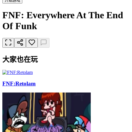
开始游戏
FNF: Everywhere At The End
Of Funk
大家也在玩
FNF:Retolam