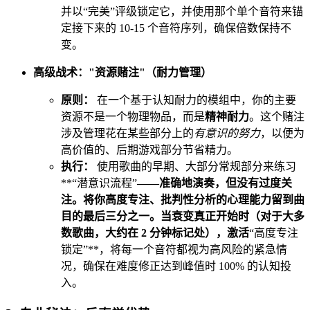
并以“完美”评级锁定它，并使用那个单个音符来锚
定接下来的 10-15 个音符序列，确保倍数保持不
变。
高级战术："资源赌注"（耐力管理）
原则：
在一个基于认知耐力的模组中，你的主要
资源不是一个物理物品，而是
精神耐力
。这个赌注
涉及管理花在某些部分上的
有意识的努力
，以便为
高价值的、后期游戏部分节省精力。
执行：
使用歌曲的早期、大部分常规部分来练习
**“潜意识流程”
——准确地演奏，但没有过度关
注。将你高度专注、批判性分析的心理能力留到曲
目的最后三分之一。当衰变真正开始时（对于大多
数歌曲，大约在 2 分钟标记处），激活
“高度专注
锁定”**，将每一个音符都视为高风险的紧急情
况，确保在难度修正达到峰值时 100% 的认知投
入。