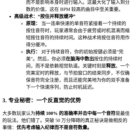
而不是影响本身时进行输入。这最大化了输入到分
数的价值，这在 BPM 较高的曲目中至关重要。
高级战术：“按住并释放缓冲”
原理：
当一连串快速的单音符紧接着一个持续的
按住音符时，玩家通常会由于疲劳或时机混淆而缩
短按住音符的持续时间。这种战术将按住音符用作
得分缓冲。
执行：
对于持续音符，你的初始按键必须是“完
美”。然后，你必须
在脑海中数出
按住的持续时
间，而不是依赖视觉轨道。关键时刻是
释放
。一个
完美定时的释放，与节拍窗口的结束同步，不仅确
保音符完全注册，而且还能完美地为你的双手准备
下一个快速序列，防止时机延迟。
3. 专业秘密：一个反直觉的优势
大多数玩家认为
持续 100% 的准确率并击中每一个音符
是最佳
的玩法。他们错了。突破 50 万分障碍的真正秘诀是做相反的
事情：
优先考虑输入纪律而不是音符数量。