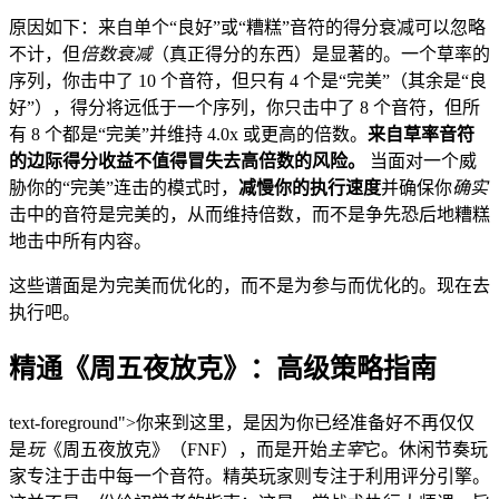
原因如下：来自单个“良好”或“糟糕”音符的得分衰减可以忽略
不计，但
倍数衰减
（真正得分的东西）是显著的。一个草率的
序列，你击中了 10 个音符，但只有 4 个是“完美”（其余是“良
好”），得分将远低于一个序列，你只击中了 8 个音符，但所
有 8 个都是“完美”并维持 4.0x 或更高的倍数。
来自草率音符
的边际得分收益不值得冒失去高倍数的风险。
当面对一个威
胁你的“完美”连击的模式时，
减慢你的执行速度
并确保你
确实
击中的音符是完美的，从而维持倍数，而不是争先恐后地糟糕
地击中所有内容。
这些谱面是为完美而优化的，而不是为参与而优化的。现在去
执行吧。
精通《周五夜放克》：高级策略指南
text-foreground">你来到这里，是因为你已经准备好不再仅仅
是
玩
《周五夜放克》（FNF），而是开始
主宰
它。休闲节奏玩
家专注于击中每一个音符。精英玩家则专注于利用评分引擎。