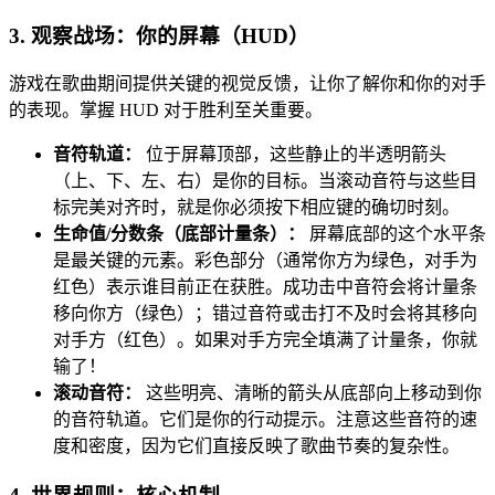
3. 观察战场：你的屏幕（HUD）
游戏在歌曲期间提供关键的视觉反馈，让你了解你和你的对手
的表现。掌握 HUD 对于胜利至关重要。
音符轨道：
位于屏幕顶部，这些静止的半透明箭头
（上、下、左、右）是你的目标。当滚动音符与这些目
标完美对齐时，就是你必须按下相应键的确切时刻。
生命值/分数条（底部计量条）：
屏幕底部的这个水平条
是最关键的元素。彩色部分（通常你方为绿色，对手为
红色）表示谁目前正在获胜。成功击中音符会将计量条
移向你方（绿色）；错过音符或击打不及时会将其移向
对手方（红色）。如果对手方完全填满了计量条，你就
输了！
滚动音符：
这些明亮、清晰的箭头从底部向上移动到你
的音符轨道。它们是你的行动提示。注意这些音符的速
度和密度，因为它们直接反映了歌曲节奏的复杂性。