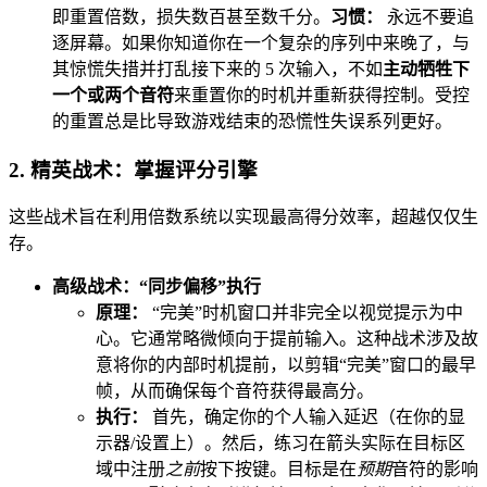
即重置倍数，损失数百甚至数千分。
习惯：
永远不要追
逐屏幕。如果你知道你在一个复杂的序列中来晚了，与
其惊慌失措并打乱接下来的 5 次输入，不如
主动牺牲下
一个或两个音符
来重置你的时机并重新获得控制。受控
的重置总是比导致游戏结束的恐慌性失误系列更好。
2. 精英战术：掌握评分引擎
这些战术旨在利用倍数系统以实现最高得分效率，超越仅仅生
存。
高级战术：“同步偏移”执行
原理：
“完美”时机窗口并非完全以视觉提示为中
心。它通常略微倾向于提前输入。这种战术涉及故
意将你的内部时机提前，以剪辑“完美”窗口的最早
帧，从而确保每个音符获得最高分。
执行：
首先，确定你的个人输入延迟（在你的显
示器/设置上）。然后，练习在箭头实际在目标区
域中注册
之前
按下按键。目标是在
预期
音符的影响