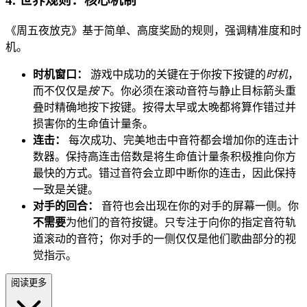
4. 世界规则：核心机制
《周五夜放克》基于简单、高度奖励的规则，强调精准度和时
机。
时机窗口：
游戏中成功的关键在于你按下按键的
时机
，
而不仅仅是
按下
。你必须在滚动音符与静止目标箭头重
叠时精确地按下按键。按得太早或太晚都将算作错过并
损害你的生命值计量条。
连击：
每次成功、完美地击中音符都会增加你的连击计
数器。保持高连击倍数是将生命值计量条积极推向你方
最快的方式。错过音符会立即中断你的连击，因此保持
一致是关键。
对手的回合：
音符也会出现在你的对手的屏幕一侧。你
不需要
为他们的音符按键。只专注于向你的指定音符轨
道滚动的音符；你对手的一侧仅仅是他们歌曲部分的视
觉指示。
阅读更多