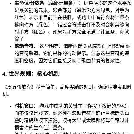
生命值/分数条（底部计量条）：
屏幕底部的这个水平条
是最关键的元素。彩色部分（通常你方为绿色，对手为
红色）表示谁目前正在获胜。成功击中音符会将计量条
移向你方（绿色）；错过音符或击打不及时会将其移向
对手方（红色）。如果对手方完全填满了计量条，你就
输了！
滚动音符：
这些明亮、清晰的箭头从底部向上移动到你
的音符轨道。它们是你的行动提示。注意这些音符的速
度和密度，因为它们直接反映了歌曲节奏的复杂性。
4. 世界规则：核心机制
《周五夜放克》基于简单、高度奖励的规则，强调精准度和时
机。
时机窗口：
游戏中成功的关键在于你按下按键的
时机
，
而不仅仅是
按下
。你必须在滚动音符与静止目标箭头重
叠时精确地按下按键。按得太早或太晚都将算作错过并
损害你的生命值计量条。