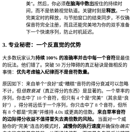
美”。然后，你必须
在脑海中数出
按住的持续时
间，而不是依赖视觉轨道。关键时刻是
释放
。一个
完美定时的释放，与节拍窗口的结束同步，不仅确
保音符完全注册，而且还能完美地为你的双手准备
下一个快速序列，防止时机延迟。
3. 专业秘密：一个反直觉的优势
大多数玩家认为
持续 100% 的准确率并击中每一个音符
是最佳
的玩法。他们错了。突破 50 万分障碍的真正秘诀是做相反的
事情：
优先考虑输入纪律而不是音符数量。
原因如下：来自单个“良好”或“糟糕”音符的得分衰减可以忽略
不计，但
倍数衰减
（真正得分的东西）是显著的。一个草率的
序列，你击中了 10 个音符，但只有 4 个是“完美”（其余是“良
好”），得分将远低于一个序列，你只击中了 8 个音符，但所
有 8 个都是“完美”并维持 4.0x 或更高的倍数。
来自草率音符
的边际得分收益不值得冒失去高倍数的风险。
当面对一个威
胁你的“完美”连击的模式时，
减慢你的执行速度
并确保你
确实