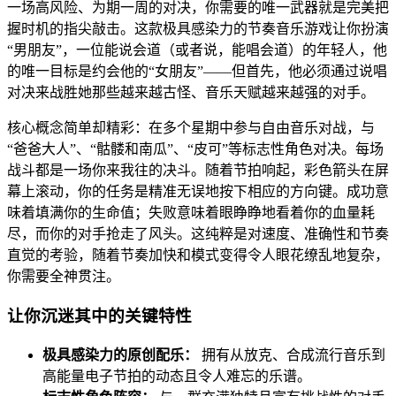
一场高风险、为期一周的对决，你需要的唯一武器就是完美把
握时机的指尖敲击。这款极具感染力的节奏音乐游戏让你扮演
“男朋友”，一位能说会道（或者说，能唱会道）的年轻人，他
的唯一目标是约会他的“女朋友”——但首先，他必须通过说唱
对决来战胜她那些越来越古怪、音乐天赋越来越强的对手。
核心概念简单却精彩：在多个星期中参与自由音乐对战，与
“爸爸大人”、“骷髅和南瓜”、“皮可”等标志性角色对决。每场
战斗都是一场你来我往的决斗。随着节拍响起，彩色箭头在屏
幕上滚动，你的任务是精准无误地按下相应的方向键。成功意
味着填满你的生命值；失败意味着眼睁睁地看着你的血量耗
尽，而你的对手抢走了风头。这纯粹是对速度、准确性和节奏
直觉的考验，随着节奏加快和模式变得令人眼花缭乱地复杂，
你需要全神贯注。
让你沉迷其中的关键特性
极具感染力的原创配乐：
拥有从放克、合成流行音乐到
高能量电子节拍的动态且令人难忘的乐谱。