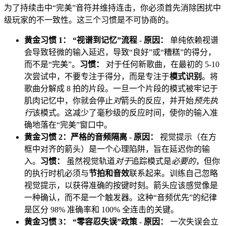
为了持续击中“完美”音符并维持连击，你必须首先消除困扰中
级玩家的不一致性。这三个习惯是不可协商的。
黄金习惯 1： “视谱到记忆”流程
-
原因：
单纯依赖视谱
会导致轻微的输入延迟，导致“良好”或“糟糕”的得分，
而不是“完美”。
习惯：
对于任何新歌曲，在最初的 5-10
次尝试中，不要专注于得分，而是专注于
模式识别
。将
歌曲分解成 8 拍的片段。一旦一个片段的模式被牢记于
肌肉记忆中，你就会停止
对
箭头的反应，并开始
预先执
行
该模式。这减少了毫秒级的反应时间，使你的输入准
确地落在“完美”窗口中。
黄金习惯 2：严格的音频隔离
-
原因：
视觉提示（在方
框中对齐的箭头）是一个心理陷阱，旨在延迟你的输
入。
习惯：
虽然视觉轨道
对于
追踪模式是
必要的
，但你
的执行时机必须与
节拍和音效
联系起来。训练自己忽略
视觉提示，以获得准确的按键时刻。箭头应该感觉像是
一种确认，而不是一个触发器。这种“音频优先”的纪律
是区分 98% 准确率和 100% 全连击的关键。
黄金习惯 3： “零容忍失误”政策
-
原因：
一次失误会立