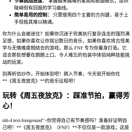
节奏挑战进度：
掌握越来越难的星期和歌曲模式，提供
陡峭但有回报的学习曲线。
简单易用的控制：
只需使用四个主要的方向键，易于上
手但极其难以精通。
你为什么会被迷住？如果你沉迷于完美执行复杂连击的强烈满
足感，如果你喜欢让你铭记数日的音乐，如果你喜欢将古怪美
学与无情难度相结合的游戏，那么 FNF 专为你量身打造。它
适合那些想要在朗朗上口、令人难忘的包装中体验纯粹技能挑
战的玩家。
别再听信炒作，开始体验吧！跳入节奏，今天就开始你在
**《周五夜放克》**的音乐征程吧！
玩转《周五夜放克》：踩准节拍，赢得芳
心！
mb-4 text-foreground">你觉得自己有节奏感吗？准备好证明自
己吧！**《周五夜放克》（FNF）**不仅仅是一款游戏；这是