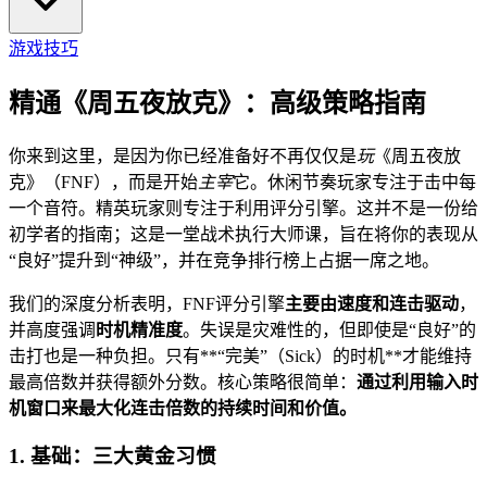
游戏技巧
精通《周五夜放克》：高级策略指南
你来到这里，是因为你已经准备好不再仅仅是
玩
《周五夜放
克》（FNF），而是开始
主宰
它。休闲节奏玩家专注于击中每
一个音符。精英玩家则专注于利用评分引擎。这并不是一份给
初学者的指南；这是一堂战术执行大师课，旨在将你的表现从
“良好”提升到“神级”，并在竞争排行榜上占据一席之地。
我们的深度分析表明，FNF评分引擎
主要由速度和连击驱动
，
并高度强调
时机精准度
。失误是灾难性的，但即使是“良好”的
击打也是一种负担。只有**“完美”（Sick）的时机**才能维持
最高倍数并获得额外分数。核心策略很简单：
通过利用输入时
机窗口来最大化连击倍数的持续时间和价值。
1. 基础：三大黄金习惯