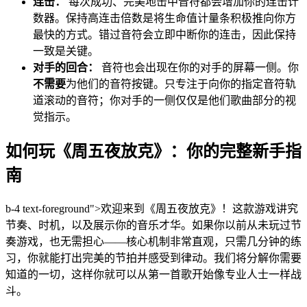
连击：
每次成功、完美地击中音符都会增加你的连击计
数器。保持高连击倍数是将生命值计量条积极推向你方
最快的方式。错过音符会立即中断你的连击，因此保持
一致是关键。
对手的回合：
音符也会出现在你的对手的屏幕一侧。你
不需要
为他们的音符按键。只专注于向你的指定音符轨
道滚动的音符；你对手的一侧仅仅是他们歌曲部分的视
觉指示。
如何玩《周五夜放克》：你的完整新手指
南
b-4 text-foreground">欢迎来到《周五夜放克》！这款游戏讲究
节奏、时机，以及展示你的音乐才华。如果你以前从未玩过节
奏游戏，也无需担心——核心机制非常直观，只需几分钟的练
习，你就能打出完美的节拍并感受到律动。我们将分解你需要
知道的一切，这样你就可以从第一首歌开始像专业人士一样战
斗。