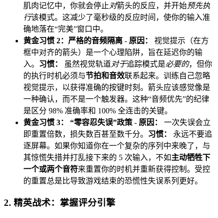
肌肉记忆中，你就会停止
对
箭头的反应，并开始
预先执
行
该模式。这减少了毫秒级的反应时间，使你的输入准
确地落在“完美”窗口中。
黄金习惯 2：严格的音频隔离
-
原因：
视觉提示（在方
框中对齐的箭头）是一个心理陷阱，旨在延迟你的输
入。
习惯：
虽然视觉轨道
对于
追踪模式是
必要的
，但你
的执行时机必须与
节拍和音效
联系起来。训练自己忽略
视觉提示，以获得准确的按键时刻。箭头应该感觉像是
一种确认，而不是一个触发器。这种“音频优先”的纪律
是区分 98% 准确率和 100% 全连击的关键。
黄金习惯 3： “零容忍失误”政策
-
原因：
一次失误会立
即重置倍数，损失数百甚至数千分。
习惯：
永远不要追
逐屏幕。如果你知道你在一个复杂的序列中来晚了，与
其惊慌失措并打乱接下来的 5 次输入，不如
主动牺牲下
一个或两个音符
来重置你的时机并重新获得控制。受控
的重置总是比导致游戏结束的恐慌性失误系列更好。
2. 精英战术：掌握评分引擎