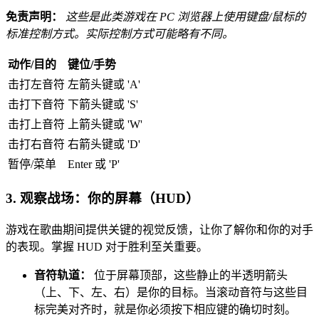
免责声明：
这些是此类游戏在 PC 浏览器上使用键盘/鼠标的
标准控制方式。实际控制方式可能略有不同。
动作/目的
键位/手势
击打左音符
左箭头键或 'A'
击打下音符
下箭头键或 'S'
击打上音符
上箭头键或 'W'
击打右音符
右箭头键或 'D'
暂停/菜单
Enter 或 'P'
3. 观察战场：你的屏幕（HUD）
游戏在歌曲期间提供关键的视觉反馈，让你了解你和你的对手
的表现。掌握 HUD 对于胜利至关重要。
音符轨道：
位于屏幕顶部，这些静止的半透明箭头
（上、下、左、右）是你的目标。当滚动音符与这些目
标完美对齐时，就是你必须按下相应键的确切时刻。