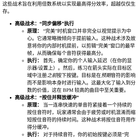
这些战术旨在利用倍数系统以实现最高得分效率，超越仅仅生
存。
高级战术：“同步偏移”执行
原理：
“完美”时机窗口并非完全以视觉提示为中
心。它通常略微倾向于提前输入。这种战术涉及故
意将你的内部时机提前，以剪辑“完美”窗口的最早
帧，从而确保每个音符获得最高分。
执行：
首先，确定你的个人输入延迟（在你的显
示器/设置上）。然后，练习在箭头实际在目标区
域中注册
之前
按下按键。目标是在
预期
音符的影响
而不是影响本身时进行输入。这最大化了输入到分
数的价值，这在 BPM 较高的曲目中至关重要。
高级战术：“按住并释放缓冲”
原理：
当一连串快速的单音符紧接着一个持续的
按住音符时，玩家通常会由于疲劳或时机混淆而缩
短按住音符的持续时间。这种战术将按住音符用作
得分缓冲。
执行：
对于持续音符，你的初始按键必须是“完