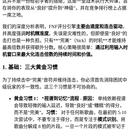
这并不是一份给初学者的指南；这是一堂战术执行大师课，旨
在将你的表现从“良好”提升到“神级”，并在竞争排行榜上占据
一席之地。
我们的深度分析表明，FNF评分引擎
主要由速度和连击驱动
，
并高度强调
时机精准度
。失误是灾难性的，但即使是“良好”的
击打也是一种负担。只有**“完美”（Sick）的时机**才能维持
最高倍数并获得额外分数。核心策略很简单：
通过利用输入时
机窗口来最大化连击倍数的持续时间和价值。
1. 基础：三大黄金习惯
为了持续击中“完美”音符并维持连击，你必须首先消除困扰中
级玩家的不一致性。这三个习惯是不可协商的。
黄金习惯 1： “视谱到记忆”流程
-
原因：
单纯依赖视谱
会导致轻微的输入延迟，导致“良好”或“糟糕”的得分，
而不是“完美”。
习惯：
对于任何新歌曲，在最初的 5-10
次尝试中，不要专注于得分，而是专注于
模式识别
。将
歌曲分解成 8 拍的片段。一旦一个片段的模式被牢记于