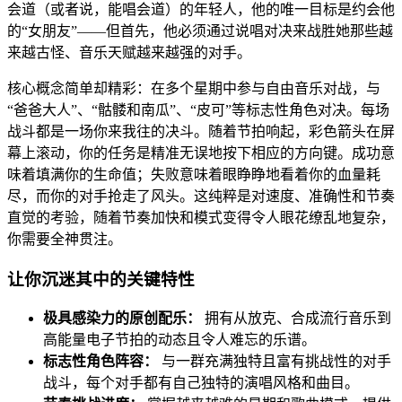
会道（或者说，能唱会道）的年轻人，他的唯一目标是约会他
的“女朋友”——但首先，他必须通过说唱对决来战胜她那些越
来越古怪、音乐天赋越来越强的对手。
核心概念简单却精彩：在多个星期中参与自由音乐对战，与
“爸爸大人”、“骷髅和南瓜”、“皮可”等标志性角色对决。每场
战斗都是一场你来我往的决斗。随着节拍响起，彩色箭头在屏
幕上滚动，你的任务是精准无误地按下相应的方向键。成功意
味着填满你的生命值；失败意味着眼睁睁地看着你的血量耗
尽，而你的对手抢走了风头。这纯粹是对速度、准确性和节奏
直觉的考验，随着节奏加快和模式变得令人眼花缭乱地复杂，
你需要全神贯注。
让你沉迷其中的关键特性
极具感染力的原创配乐：
拥有从放克、合成流行音乐到
高能量电子节拍的动态且令人难忘的乐谱。
标志性角色阵容：
与一群充满独特且富有挑战性的对手
战斗，每个对手都有自己独特的演唱风格和曲目。