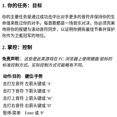
1. 你的任务：目标
你的主要任务是通过成功击中比对手更多的音符并保持你的生
命值来胜过你的对手。每首歌都是一场音乐对决，你必须完美
地将你的按键与滚动音符同步，以证明你拥有最佳节奏并保护
你作为卫冕冠军的地位。
2. 掌控：控制
免责声明：
这些是此类游戏在 PC 浏览器上使用键盘/鼠标的
标准控制方式。实际控制方式可能略有不同。
动作/目的
键位/手势
击打左音符
左箭头键或 'A'
击打下音符
下箭头键或 'S'
击打上音符
上箭头键或 'W'
击打右音符
右箭头键或 'D'
暂停/菜单
Enter 或 'P'