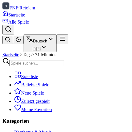
FNF:Retolam
Startseite
Alle Spiele
Deutsch
🇩🇪
Startseite
Tags
31 Minutos
Spielliste
Beliebte Spiele
Neue Spiele
Zuletzt gespielt
Meine Favoriten
Kategorien