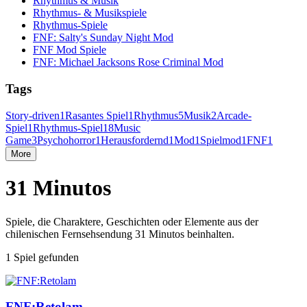
Rhythmus & Musik
Rhythmus- & Musikspiele
Rhythmus-Spiele
FNF: Salty's Sunday Night Mod
FNF Mod Spiele
FNF: Michael Jacksons Rose Criminal Mod
Tags
Story-driven
1
Rasantes Spiel
1
Rhythmus
5
Musik
2
Arcade-
Spiel
1
Rhythmus-Spiel
18
Music
Game
3
Psychohorror
1
Herausfordernd
1
Mod
1
Spielmod
1
FNF
1
More
31 Minutos
Spiele, die Charaktere, Geschichten oder Elemente aus der
chilenischen Fernsehsendung 31 Minutos beinhalten.
1 Spiel gefunden
FNF:Retolam