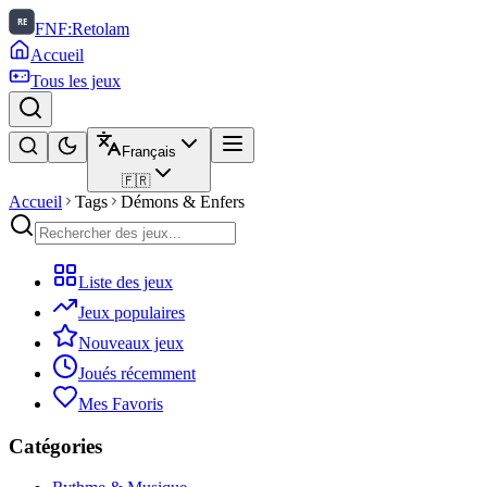
FNF:Retolam
Accueil
Tous les jeux
Français
🇫🇷
Accueil
Tags
Démons & Enfers
Liste des jeux
Jeux populaires
Nouveaux jeux
Joués récemment
Mes Favoris
Catégories