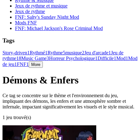
Rythme & Musique
Jeux de rythme et musique
Jeux de rythme
FNF: Salty's Sunday Night Mod
Mods FNF
FNF: Michael Jackson's Rose Criminal Mod
Tags
Story-driven
1
Rythmé
1
Rythme
5
musique
2
Jeu d'arcade
1
Jeu de
rythme
18
Music Game
3
Horreur Psychologique
1
Difficile
1
Mod
1
Mod
de jeu
1
FNF
1
More
Démons & Enfers
Ce tag se concentre sur le thème et l'environnement du jeu,
impliquant des démons, les enfers et une atmosphère sombre et
infernale, impactant significativement les visuels et le style musical.
1 jeu trouvé(s)