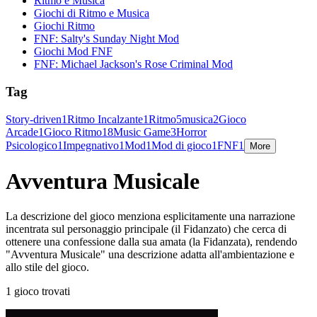
Ritmo e Musica
Giochi di Ritmo e Musica
Giochi Ritmo
FNF: Salty's Sunday Night Mod
Giochi Mod FNF
FNF: Michael Jackson's Rose Criminal Mod
Tag
Story-driven
1
Ritmo Incalzante
1
Ritmo
5
musica
2
Gioco
Arcade
1
Gioco Ritmo
18
Music Game
3
Horror
Psicologico
1
Impegnativo
1
Mod
1
Mod di gioco
1
FNF
1
More
Avventura Musicale
La descrizione del gioco menziona esplicitamente una narrazione
incentrata sul personaggio principale (il Fidanzato) che cerca di
ottenere una confessione dalla sua amata (la Fidanzata), rendendo
"Avventura Musicale" una descrizione adatta all'ambientazione e
allo stile del gioco.
1 gioco trovati