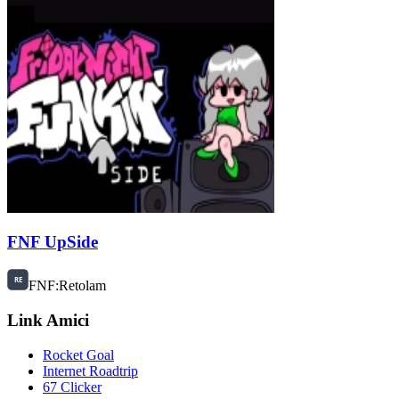
FNF UpSide
FNF:Retolam
Link Amici
Rocket Goal
Internet Roadtrip
67 Clicker