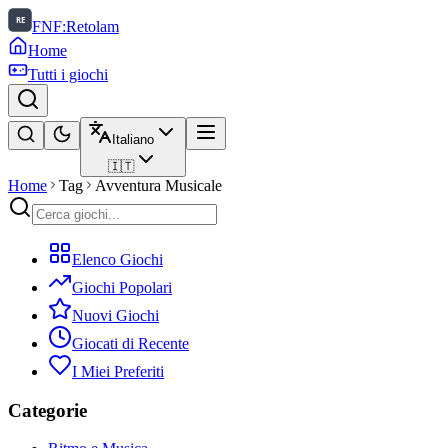
FNF:Retolam
Home
Tutti i giochi
Italiano
🇮🇹
Home
Tag
Avventura Musicale
Elenco Giochi
Giochi Popolari
Nuovi Giochi
Giocati di Recente
I Miei Preferiti
Categorie